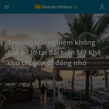
Trọn bộ trải nghiệm không
thể bỏ lỡ tại Bãi biển Mỹ Khê
cho chuyến đi đáng nhớ