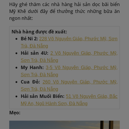
Hãy ghé thăm các nhà hàng hải sản dọc bãi biển
Mỹ Khê dưới đây để thưởng thức những bữa ăn
ngon nhất:
Nhà hàng được đề xuất:
Bé Ni 2:
228 Võ Nguyên Giáp, Phước Mỹ, Sơn
Trà, Đà Nẵng
Hải sản 4U:
2 Võ Nguyên Giáp, Phước Mỹ,
Sơn Trà, Đà Nẵng
My Hanh:
3-5 Võ Nguyên Giáp, Phước Mỹ,
Sơn Trà, Đà Nẵng
Cua Đỏ:
260 Võ Nguyên Giáp, Phước Mỹ,
Sơn Trà, Đà Nẵng
Hải sản Muối Biển:
51 Võ Nguyên Giáp, Bắc
Mỹ An, Ngũ Hành Sơn, Đà Nẵng
Mẹo: