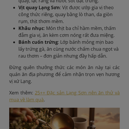
quay, lạc rang và nước sốt đặc trưng.
Vịt quay Lạng Sơn
: Vịt được ướp gia vị theo
công thức riêng, quay bằng lò than, da giòn
rụm, thịt thơm mềm.
Khâu nhục
: Món thịt ba chỉ hầm mềm, thấm
đẫm gia vị, ăn kèm cơm nóng rất đưa miệng.
Bánh cuốn trứng
: Lớp bánh mỏng mịn bao
lấy trứng gà, ăn cùng nước chấm chua ngọt và
rau thơm – đơn giản nhưng đầy hấp dẫn.
Đừng quên thưởng thức các món ăn này tại các
quán ăn địa phương để cảm nhận trọn vẹn hương
vị xứ Lạng.
Xem thêm:
25++ Đặc sản Lạng Sơn nên ăn thử và
mua về làm quà
.