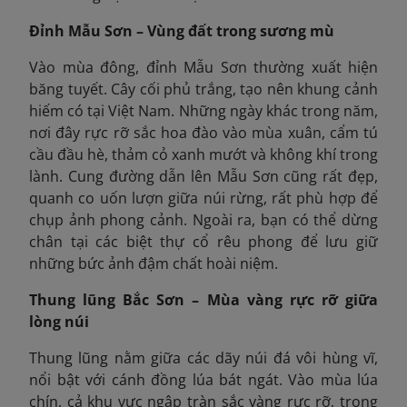
Đỉnh Mẫu Sơn – Vùng đất trong sương mù
Vào mùa đông, đỉnh Mẫu Sơn thường xuất hiện
băng tuyết. Cây cối phủ trắng, tạo nên khung cảnh
hiếm có tại Việt Nam. Những ngày khác trong năm,
nơi đây rực rỡ sắc hoa đào vào mùa xuân, cẩm tú
cầu đầu hè, thảm cỏ xanh mướt và không khí trong
lành. Cung đường dẫn lên Mẫu Sơn cũng rất đẹp,
quanh co uốn lượn giữa núi rừng, rất phù hợp để
chụp ảnh phong cảnh. Ngoài ra, bạn có thể dừng
chân tại các biệt thự cổ rêu phong để lưu giữ
những bức ảnh đậm chất hoài niệm.
Thung lũng Bắc Sơn – Mùa vàng rực rỡ giữa
lòng núi
Thung lũng nằm giữa các dãy núi đá vôi hùng vĩ,
nổi bật với cánh đồng lúa bát ngát. Vào mùa lúa
chín, cả khu vực ngập tràn sắc vàng rực rỡ, trong