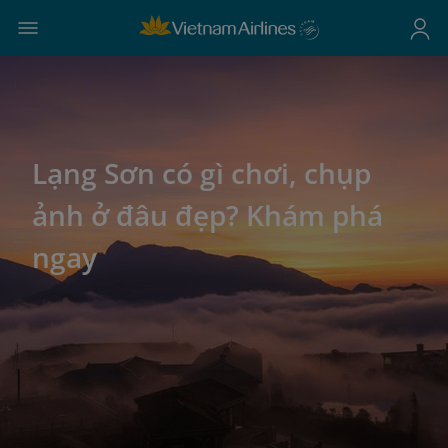
Lạng Sơn có gì chơi, chụp
ảnh ở đâu đẹp? Khám phá
ngay