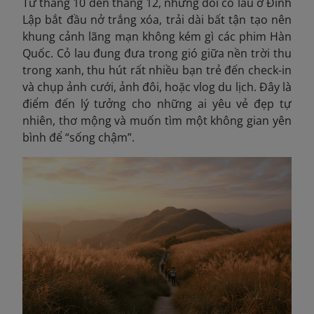
Từ tháng 10 đến tháng 12, những đồi cỏ lau ở Đình
Lập bắt đầu nở trắng xóa, trải dài bất tận tạo nên
khung cảnh lãng mạn không kém gì các phim Hàn
Quốc. Cỏ lau đung đưa trong gió giữa nền trời thu
trong xanh, thu hút rất nhiều bạn trẻ đến check-in
và chụp ảnh cưới, ảnh đôi, hoặc vlog du lịch. Đây là
điểm đến lý tưởng cho những ai yêu vẻ đẹp tự
nhiên, thơ mộng và muốn tìm một không gian yên
bình để “sống chậm”.