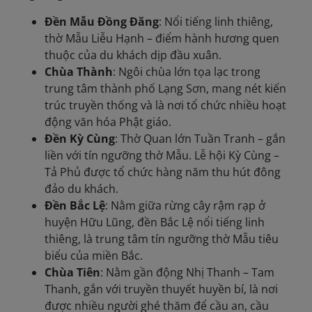
Đền Mẫu Đồng Đăng
: Nổi tiếng linh thiêng,
thờ Mẫu Liễu Hạnh – điểm hành hương quen
thuộc của du khách dịp đầu xuân.
Chùa Thành
: Ngôi chùa lớn tọa lạc trong
trung tâm thành phố Lạng Sơn, mang nét kiến
trúc truyền thống và là nơi tổ chức nhiều hoạt
động văn hóa Phật giáo.
Đền Kỳ Cùng
: Thờ Quan lớn Tuần Tranh – gắn
liền với tín ngưỡng thờ Mẫu. Lễ hội Kỳ Cùng –
Tả Phủ được tổ chức hàng năm thu hút đông
đảo du khách.
Đền Bắc Lệ
: Nằm giữa rừng cây rậm rạp ở
huyện Hữu Lũng, đền Bắc Lệ nổi tiếng linh
thiêng, là trung tâm tín ngưỡng thờ Mẫu tiêu
biểu của miền Bắc.
Chùa Tiên
: Nằm gần động Nhị Thanh – Tam
Thanh, gắn với truyền thuyết huyền bí, là nơi
được nhiều người ghé thăm để cầu an, cầu