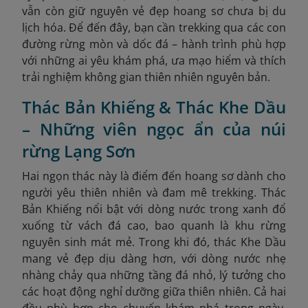
vẫn còn giữ nguyên vẻ đẹp hoang sơ chưa bị du
lịch hóa. Để đến đây, bạn cần trekking qua các con
đường rừng mòn và dốc đá – hành trình phù hợp
với những ai yêu khám phá, ưa mạo hiểm và thích
trải nghiệm không gian thiên nhiên nguyên bản.
Thác Bản Khiếng & Thác Khe Dầu
– Những viên ngọc ẩn của núi
rừng Lạng Sơn
Hai ngọn thác này là điểm đến hoang sơ dành cho
người yêu thiên nhiên và đam mê trekking. Thác
Bản Khiếng nổi bật với dòng nước trong xanh đổ
xuống từ vách đá cao, bao quanh là khu rừng
nguyên sinh mát mẻ. Trong khi đó, thác Khe Dầu
mang vẻ đẹp dịu dàng hơn, với dòng nước nhẹ
nhàng chảy qua những tầng đá nhỏ, lý tưởng cho
các hoạt động nghỉ dưỡng giữa thiên nhiên. Cả hai
đều phù hợp cho chuyến khám phá trong ngày,