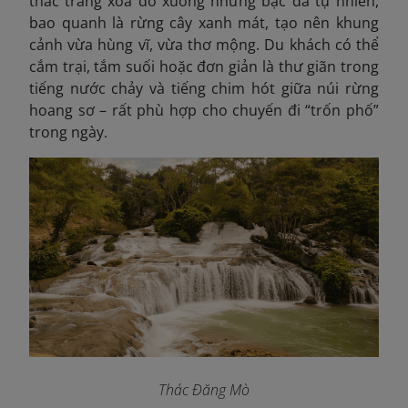
thác trắng xóa đổ xuống những bậc đá tự nhiên,
bao quanh là rừng cây xanh mát, tạo nên khung
cảnh vừa hùng vĩ, vừa thơ mộng. Du khách có thể
cắm trại, tắm suối hoặc đơn giản là thư giãn trong
tiếng nước chảy và tiếng chim hót giữa núi rừng
hoang sơ – rất phù hợp cho chuyến đi “trốn phố”
trong ngày.
Thác Đăng Mò