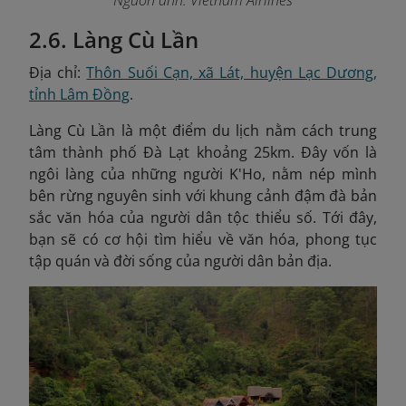
Nguồn ảnh: Vietnam Airlines
2.6. Làng Cù Lần
Địa chỉ:
Thôn Suối Cạn, xã Lát, huyện Lạc Dương,
tỉnh Lâm Đồng
.
Làng Cù Lần là một điểm du lịch nằm cách trung
tâm thành phố Đà Lạt khoảng 25km. Đây vốn là
ngôi làng của những người K'Ho, nằm nép mình
bên rừng nguyên sinh với khung cảnh đậm đà bản
sắc văn hóa của người dân tộc thiểu số. Tới đây,
bạn sẽ có cơ hội tìm hiểu về văn hóa, phong tục
tập quán và đời sống của người dân bản địa.