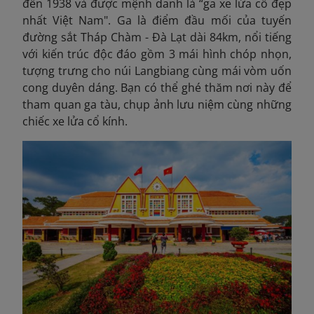
đến 1938 và được mệnh danh là “ga xe lửa cổ đẹp
nhất Việt Nam". Ga là điểm đầu mối của tuyến
đường sắt Tháp Chàm - Đà Lạt dài 84km, nổi tiếng
với kiến trúc độc đáo gồm 3 mái hình chóp nhọn,
tượng trưng cho núi Langbiang cùng mái vòm uốn
cong duyên dáng. Bạn có thể ghé thăm nơi này để
tham quan ga tàu, chụp ảnh lưu niệm cùng những
chiếc xe lửa cổ kính.