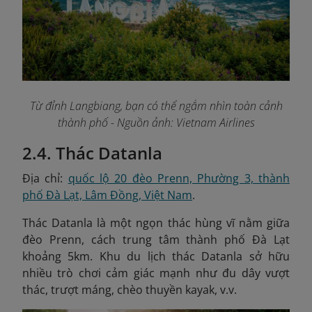
Từ đỉnh Langbiang, bạn có thể ngắm nhìn toàn cảnh
thành phố
- Nguồn ảnh: Vietnam Airlines
2.4. Thác Datanla
Địa chỉ:
quốc lộ 20 đèo Prenn, Phường 3, thành
phố Đà Lạt, Lâm Đồng, Việt Nam
.
Thác Datanla là một ngọn thác hùng vĩ nằm giữa
đèo Prenn, cách trung tâm thành phố Đà Lạt
khoảng 5km. Khu du lịch thác Datanla sở hữu
nhiều trò chơi cảm giác mạnh như đu dây vượt
thác, trượt máng, chèo thuyền kayak, v.v.