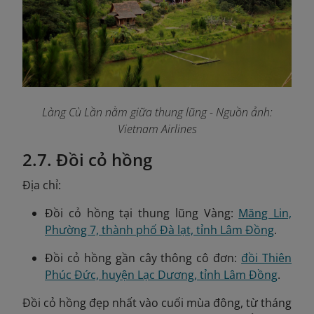
Làng Cù Lần nằm giữa thung lũng
- Nguồn ảnh:
Vietnam Airlines
2.7. Đồi cỏ hồng
Địa chỉ:
Đồi cỏ hồng tại thung lũng Vàng:
Măng Lin,
Phường 7, thành phố Đà lạt, tỉnh Lâm Đồng
.
Đồi cỏ hồng gần cây thông cô đơn:
đồi Thiên
Phúc Đức, huyện Lạc Dương, tỉnh Lâm Đồng
.
Đồi cỏ hồng đẹp nhất vào cuối mùa đông, từ tháng