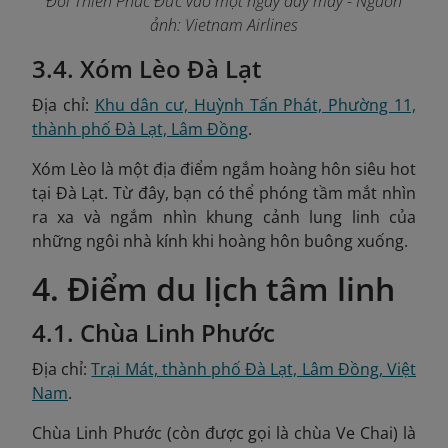
Đồi Thiên Phúc Đức vào một ngày đầy mây
- Nguồn
ảnh: Vietnam Airlines
3.4. Xóm Lèo Đà Lạt
Địa chỉ:
Khu dân cư, Huỳnh Tấn Phát, Phường 11,
thành phố Đà Lạt, Lâm Đồng
.
Xóm Lèo là một địa điểm ngắm hoàng hôn siêu hot
tại Đà Lạt. Từ đây, bạn có thể phóng tầm mắt nhìn
ra xa và ngắm nhìn khung cảnh lung linh của
những ngôi nhà kính khi hoàng hôn buông xuống.
4. Điểm du lịch tâm linh
4.1. Chùa Linh Phước
Địa chỉ:
Trại Mát, thành phố Đà Lạt, Lâm Đồng, Việt
Nam
.
Chùa Linh Phước (còn được gọi là chùa Ve Chai) là