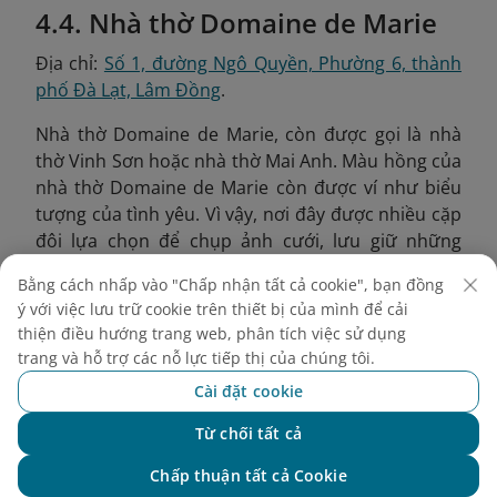
4.4. Nhà thờ Domaine de Marie
Địa chỉ:
Số 1, đường Ngô Quyền, Phường 6, thành
phố Đà Lạt, Lâm Đồng
.
Nhà thờ Domaine de Marie, còn được gọi là nhà
thờ Vinh Sơn hoặc nhà thờ Mai Anh. Màu hồng của
nhà thờ Domaine de Marie còn được ví như biểu
tượng của tình yêu. Vì vậy, nơi đây được nhiều cặp
đôi lựa chọn để chụp ảnh cưới, lưu giữ những
khoảnh khắc hạnh phúc và lãng mạn.
Bằng cách nhấp vào "Chấp nhận tất cả cookie", bạn đồng
ý với việc lưu trữ cookie trên thiết bị của mình để cải
thiện điều hướng trang web, phân tích việc sử dụng
trang và hỗ trợ các nỗ lực tiếp thị của chúng tôi.
Cài đặt cookie
Từ chối tất cả
Chat với NEO
Chấp thuận tất cả Cookie