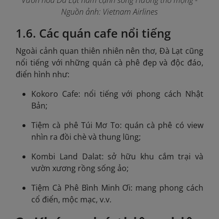
Vườn hoa Đà Lạt nằm cạnh sông Hương thơ mộng -
Nguồn ảnh: Vietnam Airlines
1.6. Các quán cafe nổi tiếng
Ngoài cảnh quan thiên nhiên nên thơ, Đà Lạt cũng
nổi tiếng với những quán cà phê đẹp và độc đáo,
điển hình như:
Kokoro Cafe: nổi tiếng với phong cách Nhật
Bản;
Tiệm cà phê Túi Mơ To: quán cà phê có view
nhìn ra đồi chè và thung lũng;
Kombi Land Dalat: sở hữu khu cắm trại và
vườn xương rồng sống ảo;
Tiệm Cà Phê Bình Minh Ơi: mang phong cách
cổ điển, mộc mạc, v.v.