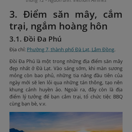
tháng 12
- Nguồn ảnh: Vietnam Airlines
3. Điểm săn mây, cắm
trại, ngắm hoàng hôn
3.1. Đồi Đa Phú
Địa chỉ:
Phường 7, thành phố Đà Lạt, Lâm Đồng
.
Đồi Đa Phú là một trong những địa điểm săn mây
đẹp nhất ở Đà Lạt. Vào sáng sớm, khi màn sương
mỏng còn bao phủ, những tia nắng đầu tiên của
ngày mới sẽ len lỏi qua những tán thông, tạo nên
khung cảnh huyền ảo. Ngoài ra, đây còn là địa
điểm lý tưởng để bạn cắm trại, tổ chức tiệc BBQ
cùng bạn bè, v.v.