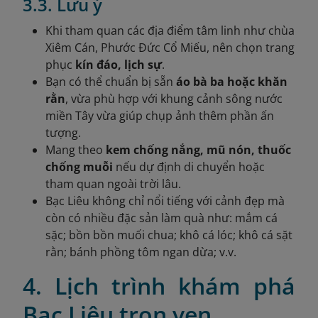
3.3. Lưu ý
Khi tham quan các địa điểm tâm linh như chùa
Xiêm Cán, Phước Đức Cổ Miếu, nên chọn trang
phục
kín đáo, lịch sự
.
Bạn có thể chuẩn bị sẵn
áo bà ba hoặc khăn
rằn
, vừa phù hợp với khung cảnh sông nước
miền Tây vừa giúp chụp ảnh thêm phần ấn
tượng.
Mang theo
kem chống nắng, mũ nón, thuốc
chống muỗi
nếu dự định di chuyển hoặc
tham quan ngoài trời lâu.
Bạc Liêu không chỉ nổi tiếng với cảnh đẹp mà
còn có nhiều đặc sản làm quà như: mắm cá
sặc; bồn bồn muối chua; khô cá lóc; khô cá sặt
rằn; bánh phồng tôm ngan dừa; v.v.
4. Lịch trình khám phá
Bạc Liêu trọn vẹn