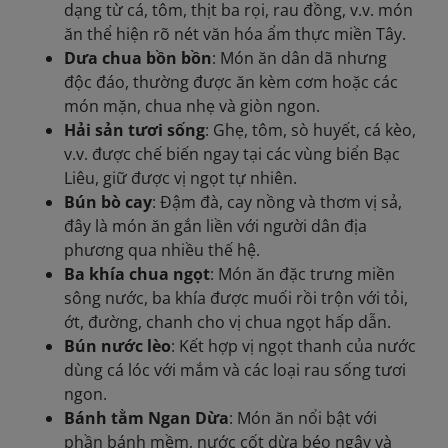
dạng từ cá, tôm, thịt ba rọi, rau đồng, v.v. món
ăn thể hiện rõ nét văn hóa ẩm thực miền Tây.
Dưa chua bồn bồn
: Món ăn dân dã nhưng
độc đáo, thường được ăn kèm cơm hoặc các
món mặn, chua nhẹ và giòn ngon.
Hải sản tươi sống
: Ghẹ, tôm, sò huyết, cá kèo,
v.v. được chế biến ngay tại các vùng biển Bạc
Liêu, giữ được vị ngọt tự nhiên.
Bún bò cay
: Đậm đà, cay nồng và thơm vị sả,
đây là món ăn gắn liền với người dân địa
phương qua nhiều thế hệ.
Ba khía chua ngọt
: Món ăn đặc trưng miền
sông nước, ba khía được muối rồi trộn với tỏi,
ớt, đường, chanh cho vị chua ngọt hấp dẫn.
Bún nước lèo
: Kết hợp vị ngọt thanh của nước
dùng cá lóc với mắm và các loại rau sống tươi
ngon.
Bánh tằm Ngan Dừa
: Món ăn nổi bật với
phần bánh mềm, nước cốt dừa béo ngậy và