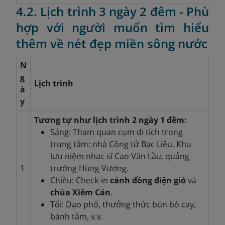
4.2. Lịch trình 3 ngày 2 đêm - Phù
hợp với người muốn tìm hiểu
thêm về nét đẹp miền sông nước
N
g
Lịch trình
à
y
Tương tự như lịch trình 2 ngày 1 đêm:
Sáng: Tham quan cụm di tích trong
trung tâm: nhà Công tử Bạc Liêu, Khu
lưu niệm nhạc sĩ Cao Văn Lầu, quảng
1
trường Hùng Vương.
Chiều: Check-in
cánh đồng điện gió
và
chùa Xiêm Cán
.
Tối: Dạo phố, thưởng thức bún bò cay,
bánh tằm, v.v.