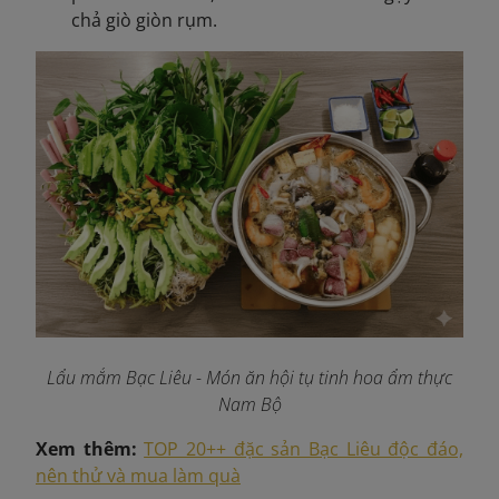
chả giò giòn rụm.
Lẩu mắm Bạc Liêu - Món ăn hội tụ tinh hoa ẩm thực
Nam Bộ
Xem thêm:
TOP 20++ đặc sản Bạc Liêu độc đáo,
nên thử và mua làm quà