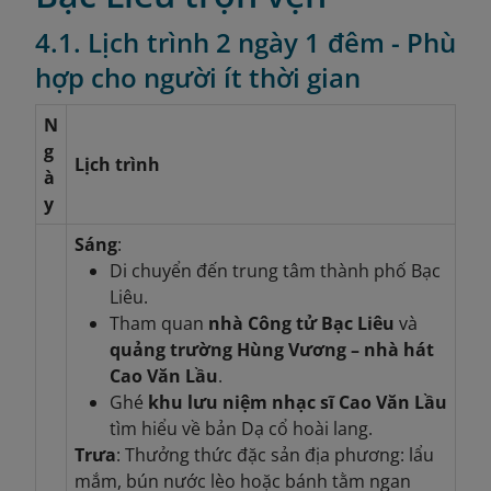
4.1. Lịch trình 2 ngày 1 đêm - Phù
hợp cho người ít thời gian
N
g
Lịch trình
à
y
Sáng
:
Di chuyển đến trung tâm thành phố Bạc
Liêu.
Tham quan
nhà Công tử Bạc Liêu
và
quảng trường Hùng Vương – nhà hát
Cao Văn Lầu
.
Ghé
khu lưu niệm nhạc sĩ Cao Văn Lầu
tìm hiểu về bản Dạ cổ hoài lang.
Trưa
: Thưởng thức đặc sản địa phương: lẩu
mắm, bún nước lèo hoặc bánh tằm ngan