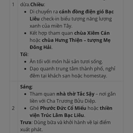
1
dừa.
Chiều
:
Di chuyển ra
cánh đồng điện gió Bạc
Liêu
check-in biểu tượng năng lượng
xanh của miền Tây.
Kết hợp tham quan
chùa Xiêm Cán
hoặc
chùa Hưng Thiện – tượng Mẹ
Đông Hải
.
Tối
:
Ăn tối với món hải sản tươi sống.
Dạo quanh trung tâm thành phố, nghỉ
đêm tại khách sạn hoặc homestay.
Sáng
:
Tham quan
nhà thờ Tắc Sậy
– nơi gắn
liền với Cha Trương Bửu Diệp.
2
Ghé
Phước Đức Cổ Miếu
hoặc
thiền
viện Trúc Lâm Bạc Liêu
.
Trưa
: Dùng bữa và khởi hành về lại điểm
xuất phát.