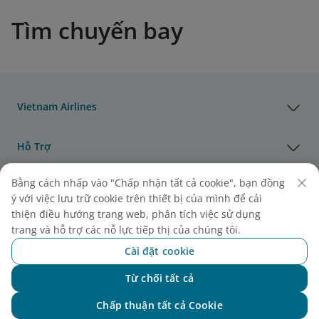
Tìm chuyến bay
Vietnam Airlines
Hỗ Trợ
Bằng cách nhấp vào "Chấp nhận tất cả cookie", bạn đồng
Pháp Lý
ý với việc lưu trữ cookie trên thiết bị của mình để cải
thiện điều hướng trang web, phân tích việc sử dụng
Thông Tin Hữu Ích
trang và hỗ trợ các nỗ lực tiếp thị của chúng tôi.
Cài đặt cookie
Đại lý & Đối tác
Từ chối tất cả
Chat với NEO
Chấp thuận tất cả Cookie
Vận Tải Hàng Hóa