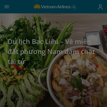
Du lịch Bạc Liêu – Về miền
đất phương Nam đậm chất
tài tử