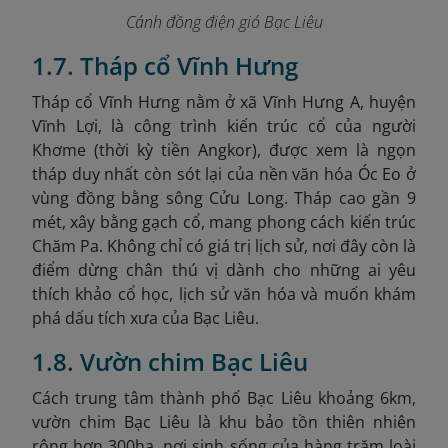
Cánh đồng điện gió Bạc Liêu
1.7. Tháp cổ Vĩnh Hưng
Tháp cổ Vĩnh Hưng nằm ở xã Vĩnh Hưng A, huyện
Vĩnh Lợi, là công trình kiến trúc cổ của người
Khơme (thời kỳ tiền Angkor), được xem là ngọn
tháp duy nhất còn sót lại của nền văn hóa Óc Eo ở
vùng đồng bằng sông Cửu Long. Tháp cao gần 9
mét, xây bằng gạch cổ, mang phong cách kiến trúc
Chăm Pa. Không chỉ có giá trị lịch sử, nơi đây còn là
điểm dừng chân thú vị dành cho những ai yêu
thích khảo cổ học, lịch sử văn hóa và muốn khám
phá dấu tích xưa của Bạc Liêu.
1.8. Vườn chim Bạc Liêu
Cách trung tâm thành phố Bạc Liêu khoảng 6km,
vườn chim Bạc Liêu là khu bảo tồn thiên nhiên
rộng hơn 300ha, nơi sinh sống của hàng trăm loài