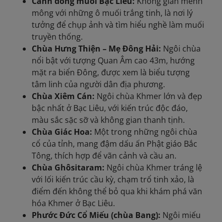
Cánh đồng muối Bạc Liêu:
Không gian mênh
mông với những ô muối trắng tinh, là nơi lý
tưởng để chụp ảnh và tìm hiểu nghề làm muối
truyền thống.
Chùa Hưng Thiện – Mẹ Đông Hải:
Ngôi chùa
nổi bật với tượng Quan Âm cao 43m, hướng
mặt ra biển Đông, được xem là biểu tượng
tâm linh của người dân địa phương.
Chùa Xiêm Cán:
Ngôi chùa Khmer lớn và đẹp
bậc nhất ở Bạc Liêu, với kiến trúc độc đáo,
màu sắc sặc sỡ và không gian thanh tịnh.
Chùa Giác Hoa:
Một trong những ngôi chùa
cổ của tỉnh, mang đậm dấu ấn Phật giáo Bắc
Tông, thích hợp để vãn cảnh và cầu an.
Chùa Ghôsitaram:
Ngôi chùa Khmer tráng lệ
với lối kiến trúc cầu kỳ, chạm trổ tinh xảo, là
điểm đến không thể bỏ qua khi khám phá văn
hóa Khmer ở Bạc Liêu.
Phước Đức Cổ Miếu (chùa Bang):
Ngôi miếu