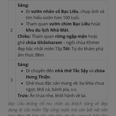
Sáng:
Đi
vườn nhãn cổ Bạc Liêu
, chụp ảnh và
tìm hiểu vườn hơn 100 tuổi.
Tham quan
vườn chim Bạc Liêu
hoặc
2
khu du lịch Nhà Mát
.
Chiều:
Tham quan
rừng ngập mặn
hoặc
ghé
chùa Ghôsitaram
– ngôi chùa Khmer
đẹp bậc nhất miền Tây.
Tối:
Tự do khám phá
ẩm thực đêm.
Sáng:
Di chuyển đến
nhà thờ Tắc Sậy
và
chùa
Hưng Thiện
.
3
Ghé mua đặc sản mang về: ba khía chua
ngọt, khô cá, bánh pía, v.v.
Trưa:
Ăn trưa nhẹ, khởi hành về lại.
Bạc Liêu không chỉ níu chân du khách bằng vẻ đẹp
dung dị của miền Tây sông nước mà còn bởi nét văn
hóa đậm đà bản sắc, gắn liền với câu vọng cổ, bản “Dạ