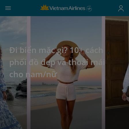
Đi biển mặc gì? 10+ cách
phối đồ đẹp và thoải mái
cho nam/nữ