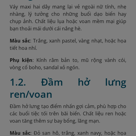
Váy maxi hai dây mang lại vẻ ngoài nữ tính, nhẹ
nhàng, lý tưởng cho những buổi dạo biển hay
chụp ảnh. Chất liệu lụa hoặc voan mềm mại giúp
bạn thoải mái dưới cái nắng hè.
Màu sắc
: Trắng, xanh pastel, vàng nhạt, hoặc họa
tiết hoa nhí.
Phụ kiện
: Kính râm bản to, mũ rộng vành cói,
vòng cổ boho, sandal xỏ ngón.
1.2. Đầm hở lưng
ren/voan
Đầm hở lưng tạo điểm nhấn gợi cảm, phù hợp cho
các buổi tiệc tối trên bãi biển. Chất liệu ren hoặc
voan tăng thêm sự bay bổng, lãng mạn.
Màu sắc
: Đỏ san hô, trắng, xanh navy, hoặc họa