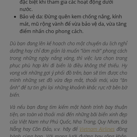
đặc biệt khi tham gia các hoạt động dưới
nước.
Bảo vệ da: Đừng quên kem chống nắng, kính
mát, mũ rộng vành để vừa bảo vệ da, vừa tăng
điểm nhấn cho phong cách.
Dù bạn đang lên kế hoạch cho một chuyến du lịch nghỉ
dưỡng hay chỉ đơn giản là muốn “làm mới” phong cách
trong những ngày nắng vàng, thì việc lựa chọn trang
phục phù hợp khi đi biển là điều không thể thiếu. Hy
vọng với những gợi ý phối đồ trên, bạn sẽ tìm được cho
mình những set đồ vừa đẹp mắt, thoải mái, vừa “ăn
ảnh” để tự tin ghi lại những khoảnh khắc rực rỡ bên bờ
biển.
Và nếu bạn đang tìm kiếm một hành trình bay thuận
tiện, an toàn và thoải mái đến những bãi biển xinh đẹp
của Việt Nam như Phú Quốc, Nha Trang, Quy Nhơn, Đà
Nẵng hay Côn Đảo, v.v. hãy để
Vietnam Airlines
đồng
hành cùng bạn. Với mạng lưới đường bay rộng khắp,