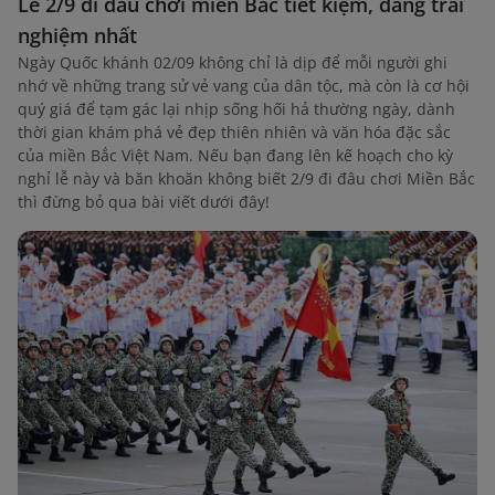
Lễ 2/9 đi đâu chơi miền Bắc tiết kiệm, đáng trải
nghiệm nhất
Ngày Quốc khánh 02/09 không chỉ là dịp để mỗi người ghi
nhớ về những trang sử vẻ vang của dân tộc, mà còn là cơ hội
quý giá để tạm gác lại nhịp sống hối hả thường ngày, dành
thời gian khám phá vẻ đẹp thiên nhiên và văn hóa đặc sắc
của miền Bắc Việt Nam. Nếu bạn đang lên kế hoạch cho kỳ
nghỉ lễ này và băn khoăn không biết 2/9 đi đâu chơi Miền Bắc
thì đừng bỏ qua bài viết dưới đây!