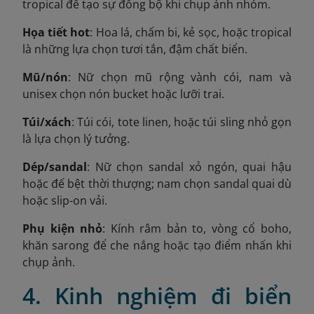
tropical để tạo sự đồng bộ khi chụp ảnh nhóm.
Họa tiết hot
: Hoa lá, chấm bi, kẻ sọc, hoặc tropical
là những lựa chọn tươi tắn, đậm chất biển.
Mũ/nón
: Nữ chọn mũ rộng vành cói, nam và
unisex chọn nón bucket hoặc lưỡi trai.
Túi/xách
: Túi cói, tote linen, hoặc túi sling nhỏ gọn
là lựa chọn lý tưởng.
Dép/sandal
: Nữ chọn sandal xỏ ngón, quai hậu
hoặc đế bệt thời thượng; nam chọn sandal quai dù
hoặc slip-on vải.
Phụ kiện nhỏ
: Kính râm bản to, vòng cổ boho,
khăn sarong để che nắng hoặc tạo điểm nhấn khi
chụp ảnh.
4. Kinh nghiệm đi biển