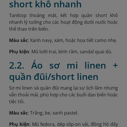
short khô nhanh
Tanktop thoáng mát, kết hợp quần short khô
nhanh lý tưởng cho các hoạt động dưới nước hoặc
thể thao trên biển.
Màu sắc
: Xanh navy, xám, hoặc họa tiết camo nhẹ.
Phụ kiện
: Mũ lưỡi trai, kính râm, sandal quai dù.
2.2. Áo sơ mi linen +
quần đũi/short linen
Sơ mi linen và quần đũi mang lại sự lịch lãm nhưng
vẫn thoải mái, phù hợp cho các buổi dạo biển hoặc
tiệc tối.
Màu sắc
: Trắng, be, xanh pastel.
Phụ kiện
: Mũ fedora, dép slip-on vải, đồng hồ dây