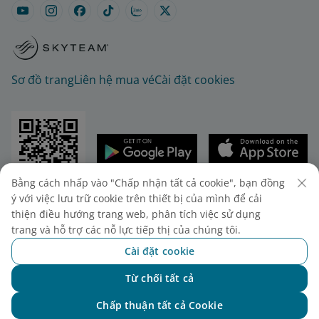
Sơ đồ trang
Liên hệ mua vé
Cài đặt cookies
Bằng cách nhấp vào "Chấp nhận tất cả cookie", bạn đồng
© 2025 Vietnam Airlines JSC
ý với việc lưu trữ cookie trên thiết bị của mình để cải
Tổng công ty Hàng không Việt Nam - CTCP. Số 200
thiện điều hướng trang web, phân tích việc sử dụng
Nguyễn Sơn, Phường Bồ Đề, Hà Nội.
trang và hỗ trợ các nỗ lực tiếp thị của chúng tôi.
Điện thoại: (+84-24) 38272289. Fax: (+84-24)
Cài đặt cookie
38722375
Giấy chứng nhận đăng ký doanh nghiệp, mã số
Từ chối tất cả
Chat với NEO
doanh nghiệp 0100107518, đăng ký lần đầu ngày
Chấp thuận tất cả Cookie
30/6/2010, đăng ký thay đổi lần thứ 10 ngày