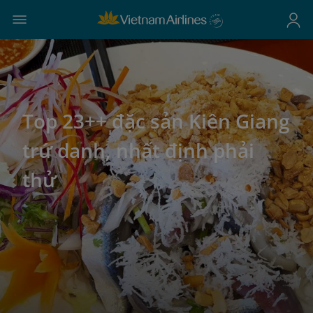
Top 23++ đặc sản Kiên Giang
trứ danh, nhất định phải
thử