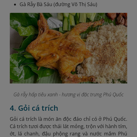
Gà Rẫy Bà Sáu (đường Võ Thị Sáu)
Gà rẫy hấp tiêu xanh - hương vị đặc trưng Phú Quốc
4. Gỏi cá trích
Gỏi cá trích là món ăn độc đáo chỉ có ở Phú Quốc.
Cá trích tươi được thái lát mỏng, trộn với hành tím,
ớt, lá chanh, đậu phộng rang và nước mắm Phú