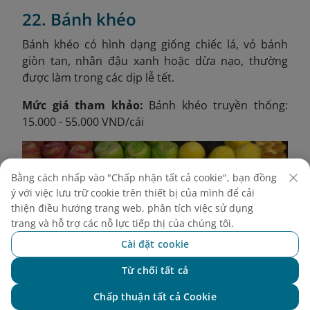
22. Bánh khéo
Bánh khéo có hình dạng giống chiếc lá, vỏ bánh
giòn tan, nhân đậu xanh hoặc dừa nạo, thường
được làm trong các dịp lễ tết.
Mức giá tham khảo:
Bánh khéo truyền thống:
15.000 - 55.000 VND/cái
Bằng cách nhấp vào "Chấp nhận tất cả cookie", bạn đồng
ý với việc lưu trữ cookie trên thiết bị của mình để cải
thiện điều hướng trang web, phân tích việc sử dụng
trang và hỗ trợ các nỗ lực tiếp thị của chúng tôi.
Cài đặt cookie
Từ chối tất cả
Chat với NEO
Chấp thuận tất cả Cookie