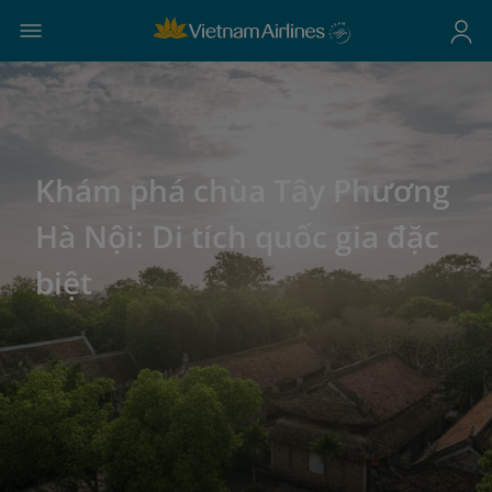
Khám phá chùa Tây Phương
Hà Nội: Di tích quốc gia đặc
biệt