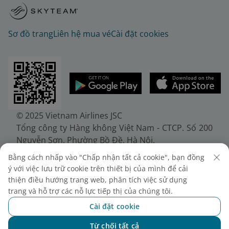
Sơ đồ trang
Liên hệ mua vé
Cài đặt cookies
© 2025 Vietnam Airlines JSC
Tổng công ty Hàng không Việt Nam - CTCP. Số 200
Nguyễn Sơn, Phường Bồ Đề, Hà Nội.
Điện thoại: (+84-24) 38272289. Fax: (+84-24)
Bằng cách nhấp vào "Chấp nhận tất cả cookie", bạn đồng
38722375
ý với việc lưu trữ cookie trên thiết bị của mình để cải
Giấy chứng nhận đăng ký doanh nghiệp, mã số
thiện điều hướng trang web, phân tích việc sử dụng
doanh nghiệp 0100107518, đăng ký lần đầu ngày
trang và hỗ trợ các nỗ lực tiếp thị của chúng tôi.
30/6/2010, đăng ký thay đổi lần thứ 10 ngày
Cài đặt cookie
24/7/2025, cấp bởi Sở Tài chính Thành phố Hà Nội.
Từ chối tất cả