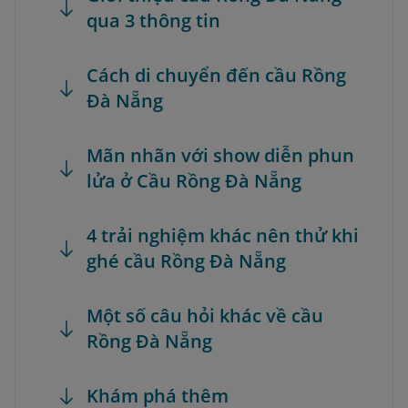
qua 3 thông tin
Cách di chuyển đến cầu Rồng
Đà Nẵng
Mãn nhãn với show diễn phun
lửa ở Cầu Rồng Đà Nẵng
4 trải nghiệm khác nên thử khi
ghé cầu Rồng Đà Nẵng
Một số câu hỏi khác về cầu
Rồng Đà Nẵng
Khám phá thêm