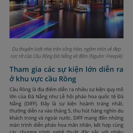
Du thuyền lướt nhẹ trên sông Hàn, ngắm nhìn vẻ đẹp
rực rỡ của Cầu Rồng Đà Nẵng về đêm (Nguồn: Freepik)
Tham gia các sự kiện lớn diễn ra
ở khu vực cầu Rồng
Cầu Rồng là địa điểm diễn ra nhiều sự kiện quy mô
lớn của Đà Nẵng như Lễ hội pháo hoa quốc tế Đà
Nẵng (DIFF). Đây là sự kiện hoành tráng nhất,
thường diễn ra vào tháng 5, thu hút hàng nghìn du
khách trong và ngoài nước. DIFF mang đến những
màn trình diễn pháo hoa mãn nhãn, kết hợp cùng
các chương trình nghệ thuật đặc sắc với nhiều