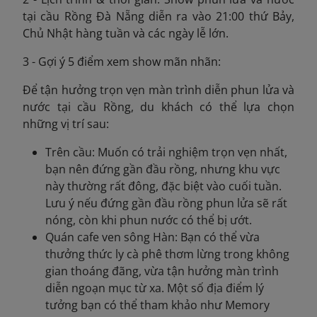
tại cầu Rồng Đà Nẵng diễn ra vào 21:00 thứ Bảy,
Chủ Nhật hàng tuần và các ngày lễ lớn.
3 - Gợi ý 5 điểm xem show mãn nhãn:
Để tận hưởng trọn vẹn màn trình diễn phun lửa và
nước tại cầu Rồng, du khách có thể lựa chọn
những vị trí sau:
Trên cầu: Muốn có trải nghiệm trọn vẹn nhất,
bạn nên đứng gần đầu rồng, nhưng khu vực
này thường rất đông, đặc biệt vào cuối tuần.
Lưu ý nếu đứng gần đầu rồng phun lửa sẽ rất
nóng, còn khi phun nước có thể bị ướt.
Quán cafe ven sông Hàn: Bạn có thể vừa
thưởng thức ly cà phê thơm lừng trong không
gian thoáng đãng, vừa tận hưởng màn trình
diễn ngoạn mục từ xa. Một số địa điểm lý
tưởng bạn có thể tham khảo như Memory