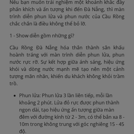
Nếu bạn muốn trải nghiệm một khoảnh khắc đầy
phấn khích và ấn tượng khi đến Đà Nẵng, thì màn
trình diễn phun lửa và phun nước của Cầu Rồng
chắc chắn là điều không thể bỏ lỡ.
1 - Show diễn gồm những gì?
Cầu Rồng Đà Nẵng hóa thân thành sân khấu
hoành tráng với màn trình diễn phun lửa, phun
nước rực rỡ. Sự kết hợp giữa ánh sáng, hiệu ứng
khói và dòng nước mạnh mẽ tạo nên một cảnh
tượng mãn nhãn, khiến du khách không khỏi trầm
trồ.
Phun lửa: Phun lửa 3 lần liên tiếp, mỗi lần
khoảng 2 phút. Lửa đỏ rực được phun thành
ngọn dài, tạo hiệu ứng ấn tượng giữa màn
đêm với đường kính từ 2 - 3m, có thể bắn xa 8 -
10m trong không trung với góc nghiêng 15 - 45
độ.