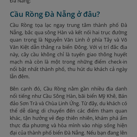
Đà Nẵng:
Cầu Rồng Đà Nẵng ở đâu?
Cầu Rồng tọa lạc ngay trung tâm thành phố Đà
Nẵng, bắc qua sông Hàn và kết nối hai trục đường
quan trọng là Nguyễn Văn Linh ở phía Tây và Võ
Văn Kiệt dẫn thẳng ra biển Đông. Với vị trí đắc địa
này, cây cầu không chỉ là tuyến giao thông huyết
mạch mà còn là một trong những điểm check-in
nổi bật nhất thành phố, thu hút du khách cả ngày
lẫn đêm.
Bên cạnh đó, Cầu Rồng nằm gần nhiều địa danh
nổi tiếng như Cầu Sông Hàn, bãi biển Mỹ Khê, Bán
đảo Sơn Trà và Chùa Linh Ứng. Từ đây, du khách có
thể dễ dàng di chuyển đến các điểm tham quan
khác, tận hưởng vẻ đẹp thiên nhiên, khám phá ẩm
thực địa phương và hòa mình vào nhịp sống hiện
đại của thành phố biển Đà Nẵng. Nếu bạn đang lên