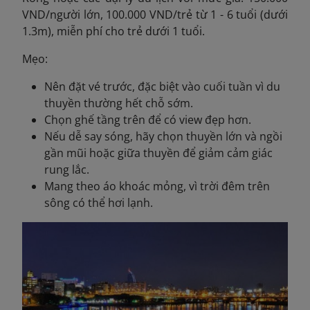
VND/người lớn, 100.000 VND/trẻ từ 1 - 6 tuổi (dưới
1.3m), miễn phí cho trẻ dưới 1 tuổi.
Mẹo:
Nên đặt vé trước, đặc biệt vào cuối tuần vì du
thuyền thường hết chỗ sớm.
Chọn ghế tầng trên để có view đẹp hơn.
Nếu dễ say sóng, hãy chọn thuyền lớn và ngồi
gần mũi hoặc giữa thuyền để giảm cảm giác
rung lắc.
Mang theo áo khoác mỏng, vì trời đêm trên
sông có thể hơi lạnh.