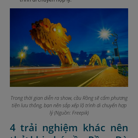
Trong thời gian diễn ra show, cầu Rồng sẽ cấm phương
tiện lưu thông, bạn nên sắp xếp lộ trình di chuyển hợp
lý (Nguồn: Freepik)
4 trải nghiệm khác nên