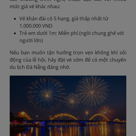
mức giá vé khác nhau:
Vé khán đài có 5 hạng, giá thấp nhất từ
1.000.000 VND
Trẻ em dưới 1m: Miễn phí (ngồi chung ghế với
người lớn)
Nếu bạn muốn tận hưởng trọn vẹn không khí sôi
động của lễ hội, hãy đặt vé sớm để có một chuyến
du lịch Đà Nẵng đáng nhớ.