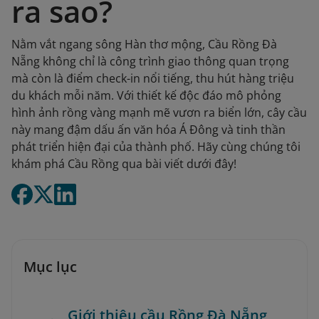
ra sao?
Nằm vắt ngang sông Hàn thơ mộng, Cầu Rồng Đà
Nẵng không chỉ là công trình giao thông quan trọng
mà còn là điểm check-in nổi tiếng, thu hút hàng triệu
du khách mỗi năm. Với thiết kế độc đáo mô phỏng
hình ảnh rồng vàng mạnh mẽ vươn ra biển lớn, cây cầu
này mang đậm dấu ấn văn hóa Á Đông và tinh thần
phát triển hiện đại của thành phố. Hãy cùng chúng tôi
khám phá Cầu Rồng qua bài viết dưới đây!
Mục lục
Giới thiệu cầu Rồng Đà Nẵng