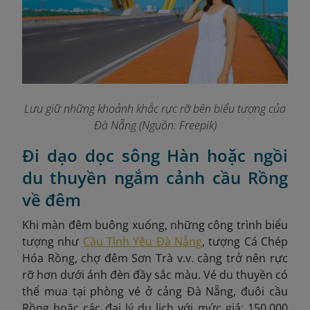
Lưu giữ những khoảnh khắc rực rỡ bên biểu tượng của
Đà Nẵng (Nguồn: Freepik)
Đi dạo dọc sông Hàn hoặc ngồi
du thuyền ngắm cảnh cầu Rồng
về đêm
Khi màn đêm buông xuống, những công trình biểu
tượng như
Cầu Tình Yêu Đà Nẵng
, tượng Cá Chép
Hóa Rồng, chợ đêm Sơn Trà v.v. càng trở nên rực
rỡ hơn dưới ánh đèn đầy sắc màu. Vé du thuyền có
thể mua tại phòng vé ở cảng Đà Nẵng, đuôi cầu
Rồng hoặc các đại lý du lịch với mức giá: 150.000