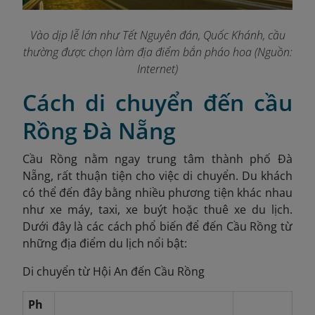
Vào dịp lễ lớn như Tết Nguyên đán, Quốc Khánh, cầu
thường được chọn làm địa điểm bắn pháo hoa (Nguồn:
Internet)
Cách di chuyển đến cầu
Rồng Đà Nẵng
Cầu Rồng nằm ngay trung tâm thành phố Đà
Nẵng, rất thuận tiện cho việc di chuyển. Du khách
có thể đến đây bằng nhiều phương tiện khác nhau
như xe máy, taxi, xe buýt hoặc thuê xe du lịch.
Dưới đây là các cách phổ biến để đến Cầu Rồng từ
những địa điểm du lịch nổi bật:
Di chuyển từ Hội An đến Cầu Rồng
Ph