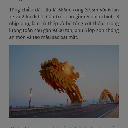
Tổng chiều dài cầu là 666m, rộng 37,5m với 6 làn
xe và 2 lối đi bộ. Cấu trúc cầu gồm 5 nhịp chính, 3
nhịp phụ, làm từ thép và bê tông cốt thép. Trọng
lượng toàn cầu gần 9.000 tấn, phủ 5 lớp sơn chống
ăn mòn và tạo màu sắc bắt mắt.