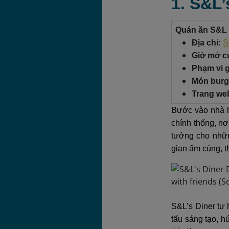
1. S&L
Quán ăn S&L
Địa chỉ:
S
Giờ mở c
Phạm vi g
Món burge
Trang we
Bước vào nhà h
chính thống, nơ
tưởng cho nhữn
gian ấm cúng, t
S&L’s Diner tự 
tấu sáng tạo, h