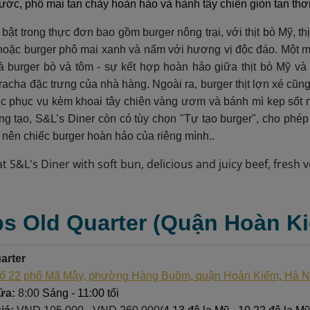
nước, phô mai tan chảy hoàn hảo và hành tây chiên giòn tan th
ật trong thực đơn bao gồm burger nông trại, với thịt bò Mỹ, th
 hoặc burger phô mai xanh và nấm với hương vị độc đáo. Một m
à burger bò và tôm - sự kết hợp hoàn hảo giữa thịt bò Mỹ và 
acha đặc trưng của nhà hàng. Ngoài ra, burger thịt lợn xé cũn
c phục vụ kèm khoai tây chiên vàng ươm và bánh mì kẹp sốt m
ng tạo, S&L’s Diner còn có tùy chọn "Tự tạo burger", cho phép
o nên chiếc burger hoàn hảo của riêng mình..
ps Old Quarter (Quận Hoàn K
arter
ố 22 phố Mã Mây, phường Hàng Buồm, quận Hoàn Kiếm, Hà N
ửa:
8:00
Sáng - 11:00 tối