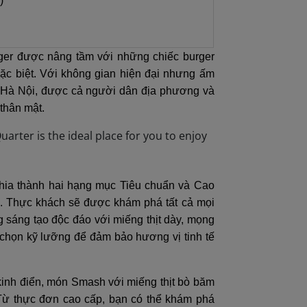
)
rger được nâng tầm với những chiếc burger
đặc biệt. Với không gian hiện đại nhưng ấm
t Hà Nội, được cả người dân địa phương và
thân mật.
hia thành hai hạng mục Tiêu chuẩn và Cao
ội. Thực khách sẽ được khám phá tất cả mọi
g sáng tạo độc đáo với miếng thịt dày, mọng
 chọn kỹ lưỡng để đảm bảo hương vị tinh tế
nh điển, món Smash với miếng thịt bò băm
Từ thực đơn cao cấp, bạn có thể khám phá