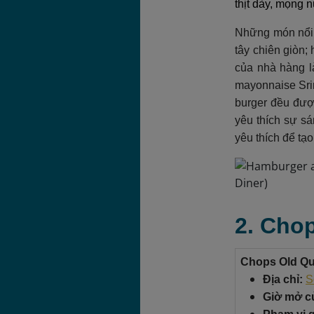
thịt dày, mọng 
Những món nổi b
tây chiên giòn;
của nhà hàng l
mayonnaise Srir
burger đều đượ
yêu thích sự sá
yêu thích để tạ
2. Cho
Chops Old Qu
Địa chỉ:
S
Giờ mở c