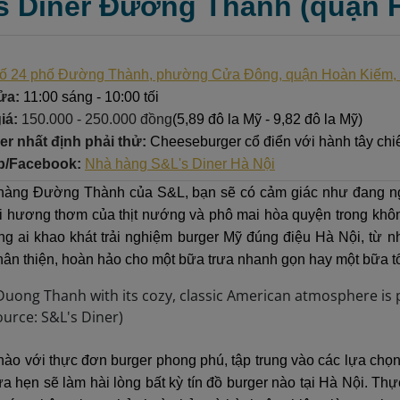
’s Diner Đường Thành (quận 
ố 24 phố Đường Thành, phường Cửa Đông, quận Hoàn Kiếm,
ửa:
11:00 sáng - 10:00 tối
iá:
150.000 - 250.000 đồng
(5,89 đô la Mỹ - 9,82 đô la Mỹ)
r nhất định phải thử:
Cheeseburger cổ điển với hành tây chi
b/Facebook:
Nhà hàng S&L's Diner Hà Nội
àng Đường Thành của S&L, bạn sẽ có cảm giác như đang ng
i hương thơm của thịt nướng và phô mai hòa quyện trong không
g ai khao khát trải nghiệm burger Mỹ đúng điệu Hà Nội, từ 
hân thiện, hoàn hảo cho một bữa trưa nhanh gọn hay một bữa tố
hào với thực đơn burger phong phú, tập trung vào các lựa chọ
ứa hẹn sẽ làm hài lòng bất kỳ tín đồ burger nào tại Hà Nội. 