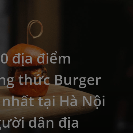
0 địa điểm
ng thức Burger
nhất tại Hà Nội
ười dân địa