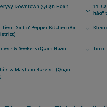
rgeryyy Downtown (Quận Hoàn
11. C
hảo" 
 Tiêu - Salt n’ Pepper Kitchen (Ba
Khám
strict)
amers & Seekers (Quận Hoàn
Tìm c
chief & Mayhem Burgers (Quận
)