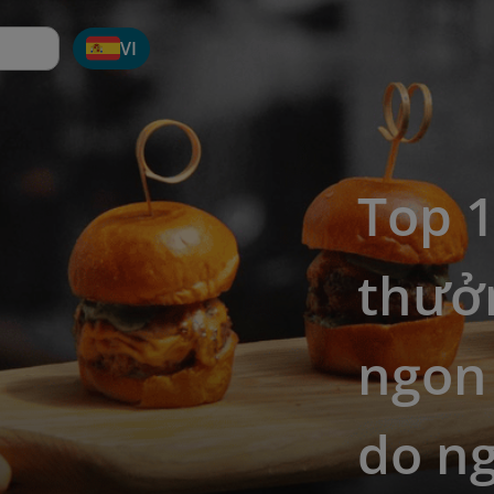
VI
Top 1
thưở
ngon 
do ng