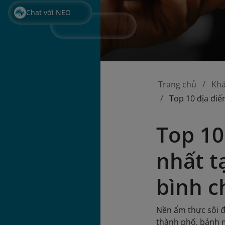
Chat với NEO
Trang chủ
Kh
Top 10 địa đi
Top 10
nhất t
bình c
Nền ẩm thực sôi đ
thành phố, bánh m