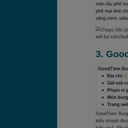
món lẩu phô mai
phô mai brie c
vàng ươm, sala
3. Goo
GoodTime Bur
Địa chỉ:
6
Giờ mở c
Phạm vi g
Món burge
Trang we
GoodTime Burge
kiểu smash đượ
hiệu quả, đây 