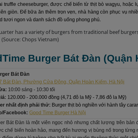
 truffle cheeseburger, được chế biến từ thịt bò wagyu, hoặc 
hiên giòn. Để bữa ăn thêm trọn vẹn, nhà hàng còn phục vụ nh
d tươi ngon và danh sách đồ uống phong phú.
dTime Burger Bát Đàn (Quận
ger Bát Đàn
7 Bát Đàn, Phường Cửa Đông, Quận Hoàn Kiếm, Hà Nội
ửa:
10:00 sáng - 10:30 tối
iá:
120.000 - 200.000 đồng (4,71 đô la Mỹ - 7,86 đô la Mỹ)
r nhất định phải thử:
Burger thịt bò nghiền với hành tây cara
b/Facebook:
Good Time Burger Hà Nội
r Bát Đàn là một viên ngọc nhỏ nhưng chất lượng trên bản 
c chế biến hoàn hảo, mang đến hương vị bùng nổ trong từng 
là điểm dừng lý tưởng cho bất kỳ ai muốn thưởng thức một ch