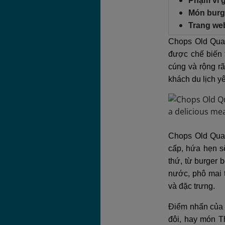
Phạm vi g
Món burge
Trang we
Chops Old Quar
được chế biến 
cúng và rộng r
khách du lịch y
Chops Old Quar
cấp, hứa hẹn s
thứ, từ burger 
nước, phô mai t
và đặc trưng.
Điểm nhấn của 
đôi, hay món T