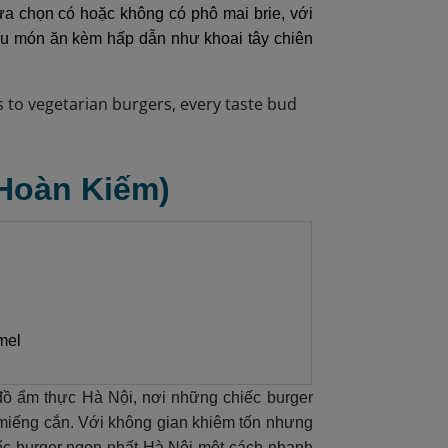
lựa chọn có hoặc không có phô mai brie, với
iều món ăn kèm hấp dẫn như khoai tây chiên
 Hoàn Kiếm)
mel
đồ ẩm thực Hà Nội, nơi những chiếc burger
miếng cắn. Với không gian khiêm tốn nhưng
iếc burger ngon nhất Hà Nội một cách nhanh