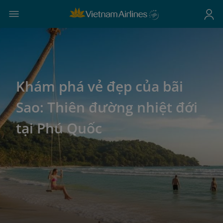
Khám phá vẻ đẹp của bãi
Sao: Thiên đường nhiệt đới
tại Phú Quốc