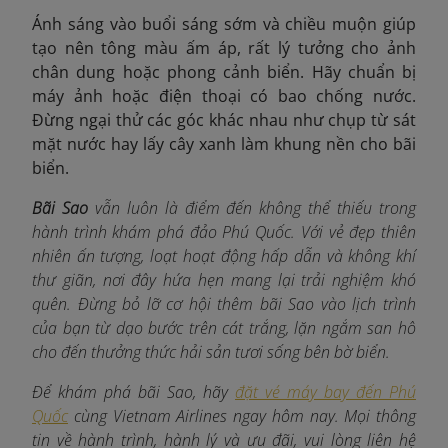
Ánh sáng vào buổi sáng sớm và chiều muộn giúp
tạo nên tông màu ấm áp, rất lý tưởng cho ảnh
chân dung hoặc phong cảnh biển. Hãy chuẩn bị
máy ảnh hoặc điện thoại có bao chống nước.
Đừng ngại thử các góc khác nhau như chụp từ sát
mặt nước hay lấy cây xanh làm khung nền cho bãi
biển.
Bãi Sao
vẫn luôn là điểm đến không thể thiếu trong
hành trình khám phá đảo Phú Quốc. Với vẻ đẹp thiên
nhiên ấn tượng, loạt hoạt động hấp dẫn và không khí
thư giãn, nơi đây hứa hẹn mang lại trải nghiệm khó
quên. Đừng bỏ lỡ cơ hội thêm bãi Sao vào lịch trình
của bạn từ dạo bước trên cát trắng, lặn ngắm san hô
cho đến thưởng thức hải sản tươi sống bên bờ biển.
Để khám phá bãi Sao, hãy
đặt vé máy bay đến Phú
Quốc
cùng Vietnam Airlines ngay hôm nay. Mọi thông
tin về hành trình, hành lý và ưu đãi, vui lòng liên hệ