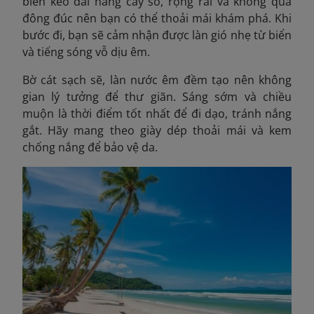
biển kéo dài hàng cây số, rộng rãi và không quá
đông đúc nên bạn có thể thoải mái khám phá. Khi
bước đi, bạn sẽ cảm nhận được làn gió nhẹ từ biển
và tiếng sóng vỗ dịu êm.
Bờ cát sạch sẽ, làn nước êm đềm tạo nên không
gian lý tưởng để thư giãn. Sáng sớm và chiều
muộn là thời điểm tốt nhất để đi dạo, tránh nắng
gắt. Hãy mang theo giày dép thoải mái và kem
chống nắng để bảo vệ da.