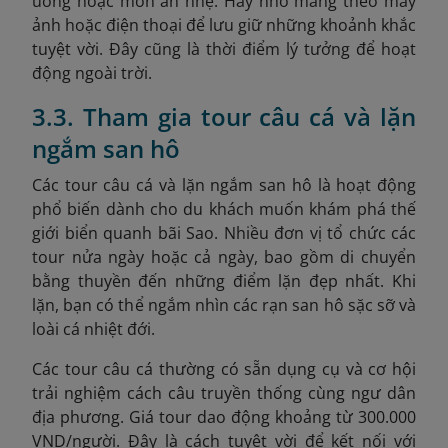
uống hoặc món ăn nhẹ. Hãy nhớ mang theo máy
ảnh hoặc điện thoại để lưu giữ những khoảnh khắc
tuyệt vời. Đây cũng là thời điểm lý tưởng để hoạt
động ngoài trời.
3.3. Tham gia tour câu cá và lặn
ngắm san hô
Các tour câu cá và lặn ngắm san hô là hoạt động
phổ biến dành cho du khách muốn khám phá thế
giới biển quanh bãi Sao. Nhiều đơn vị tổ chức các
tour nửa ngày hoặc cả ngày, bao gồm di chuyển
bằng thuyền đến những điểm lặn đẹp nhất. Khi
lặn, bạn có thể ngắm nhìn các rạn san hô sặc sỡ và
loài cá nhiệt đới.
Các tour câu cá thường có sẵn dụng cụ và cơ hội
trải nghiệm cách câu truyền thống cùng ngư dân
địa phương. Giá tour dao động khoảng từ 300.000
VND
/người. Đây là cách tuyệt vời để kết nối với