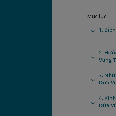
Mục lục
1. Biể
2. Hướ
Vũng 
3. Nhữ
Dứa V
4. Kin
Dứa V