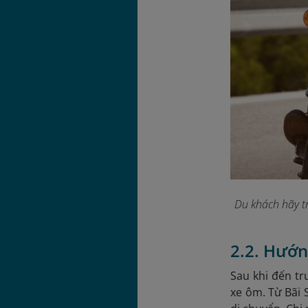
Du khách hãy t
2.2. Hướn
Sau khi đến tr
xe ôm. Từ Bãi