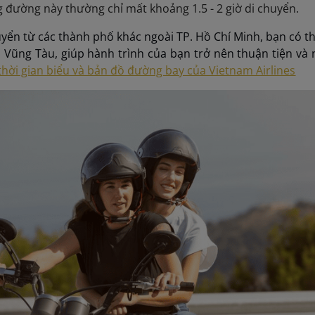
g đường này thường chỉ mất khoảng 1.5 - 2 giờ di chuyển.
yển từ các thành phố khác ngoài TP. Hồ Chí Minh, bạn có 
n Vũng Tàu, giúp hành trình của bạn trở nên thuận tiện và
thời gian biểu và bản đồ đường bay của Vietnam Airlines