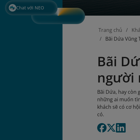
Chat với NEO
Trang chủ
Kh
Bãi Dứa Vũng 
Bãi Dứ
người 
Bãi Dứa, hay còn g
những ai muốn tì
khách sẽ có cơ hộ
có.