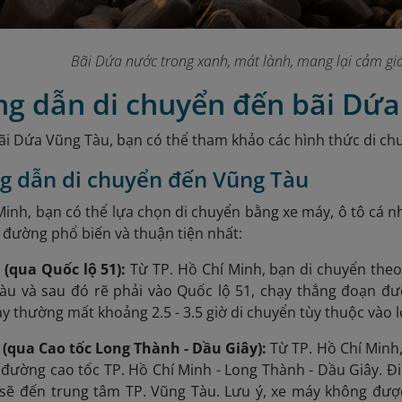
Bãi Dứa nước trong xanh, mát lành, mang lại cảm giá
ng dẫn di chuyển đến bãi Dứ
i Dứa Vũng Tàu, bạn có thể tham khảo các hình thức di ch
g dẫn di chuyển đến Vũng Tàu
Minh, bạn có thể lựa chọn di chuyển bằng xe máy, ô tô cá 
g đường phổ biến và thuận tiện nhất:
(qua Quốc lộ 51):
Từ TP. Hồ Chí Minh, bạn di chuyển theo
àu và sau đó rẽ phải vào Quốc lộ 51, chạy thẳng đ
oạn đư
 thường mất khoảng 2.5 - 3.5 giờ di chuyển tùy thuộc vào lo
(qua Cao tốc Long Thành - Dầu Giây):
Từ TP. Hồ Chí Minh,
 đường cao tốc TP. Hồ Chí Minh - Long Thành - Dầu Giây. Đ
g sẽ đến trung tâm TP. Vũng Tàu.
Lưu ý, xe máy không được