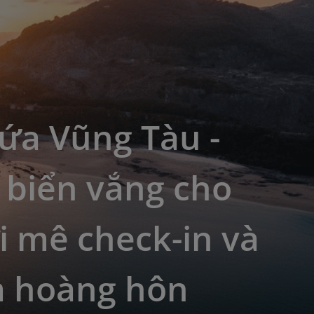
ứa Vũng Tàu -
 biển vắng cho
 mê check-in và
 hoàng hôn