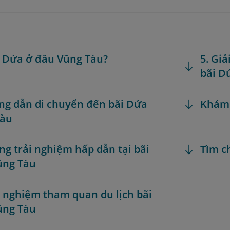
n Dứa ở đâu Vũng Tàu?
5. Giả
bãi D
ng dẫn di chuyển đến bãi Dứa
Khám
Tàu
ng trải nghiệm hấp dẫn tại bãi
Tìm c
ũng Tàu
h nghiệm tham quan du lịch bãi
ũng Tàu