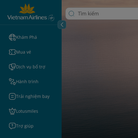
Khám Phá
Mua vé
Dịch vụ bổ trợ
Hành trình
Trải nghiệm bay
Lotusmiles
Trợ giúp