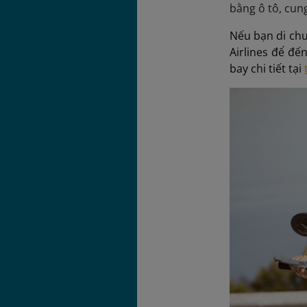
bằng ô tô, cun
Nếu bạn di chu
Airlines để đế
bay chi tiết tại