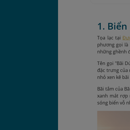
1. Biể
Tọa lạc tại
Đư
phương gọi là
những ghềnh đá
Tên gọi "Bãi D
đặc trưng của 
nhỏ xen kẽ bãi
Bãi tắm của Bã
xanh mát rợp 
sóng biển vỗ n