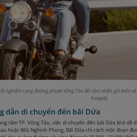
rải nghiệm cung đường phượt Vũng Tàu để cảm nhận gió biển và 
Freepik)
g dẫn di chuyển đến bãi Dứa
ung tâm TP. Vũng Tàu, việc di chuyển đến bãi Dứa khá dễ d
 Sau hoặc Mũi Nghinh Phong, Bãi Dứa chỉ cách một đoạn đư