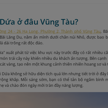
n Dứa ở đâu Vũng Tàu?
ờng 24 - 26 Hạ Long, Phường 2, Thành phố Vũng Tàu
, B
 Bãi Lãng Du, nằm ẩn mình dưới chân núi Nhỏ, được bao 
 dài trông rất độc đáo.
ứa" xuất phát từ việc khu vực này trước đây có rất nhiều 
món trái cây này khiến nhiều du khách ấn tượng. Bên cạnh 
 cát vàng, tạo nên một khung cảnh thiên nhiên hoang sơ và
i Dứa không sở hữu diện tích quá lớn nhưng tiết trời ở đâ
rộng khắp. Mỗi sáng sớm, bạn có thể tản bộ ngắm bình mi
hẹ và chào đón ngày mới tràn đầy năng lượng.