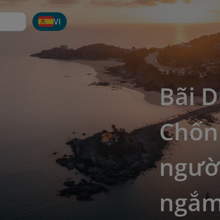
VI
Bãi D
Chốn
người
ngắm