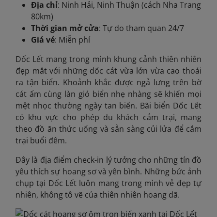
Địa chỉ
: Ninh Hải, Ninh Thuận (cách Nha Trang
80km)
Thời gian mở cửa
: Tự do tham quan 24/7
Giá vé
: Miễn phí
Dốc Lết mang trong mình khung cảnh thiên nhiên
đẹp mắt với những dốc cát vừa lớn vừa cao thoải
ra tận biển. Khoảnh khắc được ngả lưng trên bờ
cát ấm cùng làn gió biển nhẹ nhàng sẽ khiến mọi
mệt nhọc thường ngày tan biến. Bãi biển Dốc Lết
có khu vực cho phép du khách cắm trại, mang
theo đồ ăn thức uống và sẵn sàng củi lửa để cắm
trại buổi đêm.
Đây là địa điểm check-in lý tưởng cho những tín đồ
yêu thích sự hoang sơ và yên bình. Những bức ảnh
chụp tại Dốc Lết luôn mang trong mình vẻ đẹp tự
nhiên, không tô vẽ của thiên nhiên hoang dã.