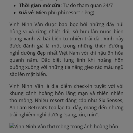
Thời gian mở cửa
: Tự do tham quan 24/7
Giá vé
: Miễn phí (phí resort riêng)
Vịnh Ninh Vân được bao bọc bởi những dãy núi
hùng vĩ và rừng nhiệt đới, sở hữu làn nước biển
trong xanh và bãi biển tự nhiên trải dài. Vịnh này
được đánh giá là một trong những thiên đường
nghỉ dưỡng đẹp nhất Việt Nam với khí hậu ôn hòa
quanh năm. Đặc biệt lung linh khi hoàng hôn
buông xuống với những tia nắng gieo rắc màu ngũ
sắc lên mặt biển.
Vịnh Ninh Vân là địa điểm check-in tuyệt vời với
khung cảnh hoàng hôn lãng mạn và thiên nhiên
thơ mộng. Nhiều resort đẳng cấp như Six Senses,
An Lam Retreats tọa lạc tại đây, mang đến những
trải nghiệm nghỉ dưỡng "sang, xịn, mịn".