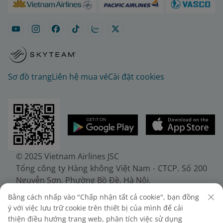
Sơ đồ trang
Liên hệ mua vé
Cài đặt cookies
© 2025 Vietnam Airlines JSC
Tổng công ty Hàng không Việt Nam - CTCP. Số 200
Nguyễn Sơn, Phường Bồ Đề, Hà Nội.
Điện thoại: (+84-24) 38272289. Fax: (+84-24)
Bằng cách nhấp vào "Chấp nhận tất cả cookie", bạn đồng
38722375
ý với việc lưu trữ cookie trên thiết bị của mình để cải
Giấy chứng nhận đăng ký doanh nghiệp, mã số
thiện điều hướng trang web, phân tích việc sử dụng