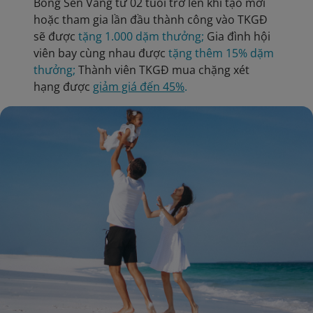
Bông Sen Vàng từ 02 tuổi trở lên khi tạo mới
hoặc tham gia lần đầu thành công vào TKGĐ
sẽ được
tặng 1.000 dặm thưởng;
Gia đình hội
viên bay cùng nhau được
tặng thêm 15% dặm
thưởng;
Thành viên TKGĐ mua chặng xét
hạng được
giảm giá đến 45%
.