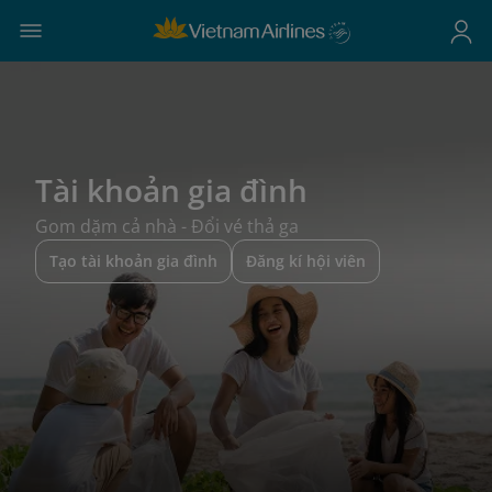
Tài khoản gia đình
Gom dặm cả nhà - Đổi vé thả ga
Tạo tài khoản gia đình
Đăng kí hội viên