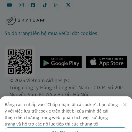
Sơ đồ trang
Liên hệ mua vé
Cài đặt cookies
© 2025 Vietnam Airlines JSC
Tổng công ty Hàng không Việt Nam - CTCP. Số 200
Nguyễn Sơn, Phường Bồ Đề, Hà Nội.
Điện thoại: (+84-24) 38272289. Fax: (+84-24)
Bằng cách nhấp vào "Chấp nhận tất cả cookie", bạn đồng
38722375
ý với việc lưu trữ cookie trên thiết bị của mình để cải
Giấy chứng nhận đăng ký doanh nghiệp, mã số
thiện điều hướng trang web, phân tích việc sử dụng
doanh nghiệp 0100107518, đăng ký lần đầu ngày
trang và hỗ trợ các nỗ lực tiếp thị của chúng tôi.
30/6/2010, đăng ký thay đổi lần thứ 10 ngày