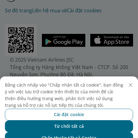
Sơ đồ trang
Liên hệ mua vé
Cài đặt cookies
© 2025 Vietnam Airlines JSC
Tổng công ty Hàng không Việt Nam - CTCP. Số 200
Nguyễn Sơn, Phường Bồ Đề, Hà Nội.
Điện thoại: (+84-24) 38272289. Fax: (+84-24)
Bằng cách nhấp vào "Chấp nhận tất cả cookie", bạn đồng
38722375
ý với việc lưu trữ cookie trên thiết bị của mình để cải
Giấy chứng nhận đăng ký doanh nghiệp, mã số
thiện điều hướng trang web, phân tích việc sử dụng
doanh nghiệp 0100107518, đăng ký lần đầu ngày
trang và hỗ trợ các nỗ lực tiếp thị của chúng tôi.
30/6/2010, đăng ký thay đổi lần thứ 10 ngày
Cài đặt cookie
24/7/2025, cấp bởi Sở Tài chính Thành phố Hà Nội.
Từ chối tất cả
Chat với NEO
Chấp thuận tất cả Cookie