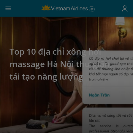
Top 10 địa chỉ xông hơi
massage Hà Nội thư giãn,
tái tạo năng lượng