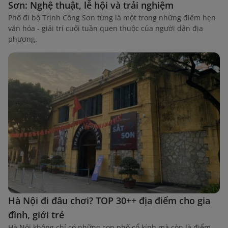
Sơn: Nghệ thuật, lễ hội và trải nghiệm
Phố đi bộ Trịnh Công Sơn từng là một trong những điểm hẹn
văn hóa - giải trí cuối tuần quen thuộc của người dân địa
phương.
Hà Nội đi đâu chơi? TOP 30++ địa điểm cho gia
đình, giới trẻ
Hà Nội không chỉ có những con phố cổ kính mà còn là điểm