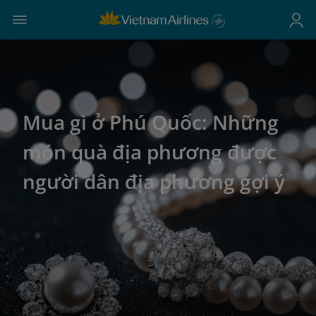
Mua gì ở Phú Quốc: Những
món quà địa phương được
người dân địa phương gợi ý