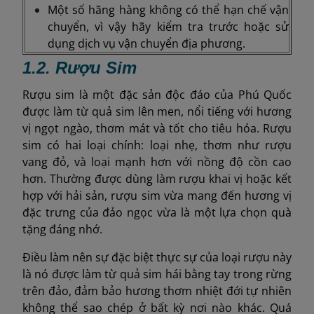
Một số hãng hàng không có thể hạn chế vận
chuyển, vì vậy hãy kiểm tra trước hoặc sử
dụng dịch vụ vận chuyển địa phương.
1.2. Rượu Sim
Rượu sim là một đặc sản độc đáo của Phú Quốc
được làm từ quả sim lên men, nổi tiếng với hương
vị ngọt ngào, thơm mát và tốt cho tiêu hóa. Rượu
sim có hai loại chính: loại nhẹ, thơm như rượu
vang đỏ, và loại mạnh hơn với nồng độ cồn cao
hơn. Thường được dùng làm rượu khai vị hoặc kết
hợp với hải sản, rượu sim vừa mang đến hương vị
đặc trưng của đảo ngọc vừa là một lựa chọn quà
tặng đáng nhớ.
Điều làm nên sự đặc biệt thực sự của loại rượu này
là nó được làm từ quả sim hái bằng tay trong rừng
trên đảo, đảm bảo hương thơm nhiệt đới tự nhiên
không thể sao chép ở bất kỳ nơi nào khác. Quá