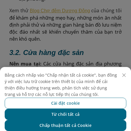
Xem thử
của chúng tôi
Blog Chợ đêm Dương Đông
để khám phá những mẹo hay, những món ăn nhất
định phải thử và những gian hàng bán đồ lưu niệm
độc đáo nhất sẽ khiến chuyến thăm của bạn trở
nên khó quên.
3.2.
Cửa hàng đặc sản
Nên
mua tại:
Các cửa hàng đặc sản địa phương
quanh trung tâm thị trấn Dương Đông và gần Sân
Bằng cách nhấp vào "Chấp nhận tất cả cookie", bạn đồng
bay Phú Quốc.
ý với việc lưu trữ cookie trên thiết bị của mình để cải
thiện điều hướng trang web, phân tích việc sử dụng
Thuận lợi:
Sản phẩm được đóng gói chuyên
trang và hỗ trợ các nỗ lực tiếp thị của chúng tôi.
nghiệp, giá cả được dán nhãn rõ ràng và dễ dàng
Cài đặt cookie
mang theo trong những chuyến đi dài.
Từ chối tất cả
Các cửa hàng được đề xuất:
Chat với NEO
Chấp thuận tất cả Cookie
: chuyên
Đặc sản Phú Quốc - Long Beach Center