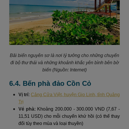
Bãi biển nguyên sơ là nơi lý tưởng cho những chuyến
đi bộ thư thái và những khoảnh khắc yên bình bên bờ
biển
(Nguồn: Internet)
6.4. Bến phà đảo Cồn Cỏ
Vị trí:
Cảng Cửa Việt, huyện Gio Linh, tỉnh Quảng
Trị
Vé phà:
Khoảng 200.000 - 300.000 VND (7,67 -
11,51 USD) cho mỗi chuyến khứ hồi (có thể thay
đổi tùy theo mùa và loại thuyền)