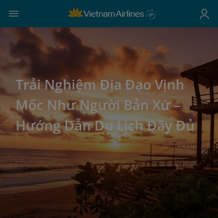
Trải Nghiệm Địa Đạo Vịnh
Mốc Như Người Bản Xứ –
Hướng Dẫn Du Lịch Đầy Đủ