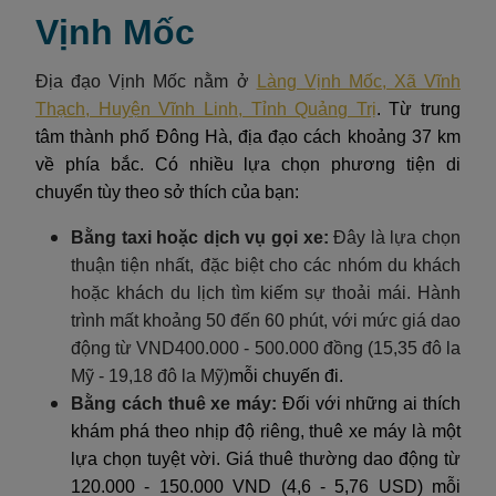
Vịnh Mốc
Địa đạo Vịnh Mốc nằm ở
Làng Vịnh Mốc, Xã Vĩnh
Thạch, Huyện Vĩnh Linh, Tỉnh Quảng Trị
. Từ trung
tâm thành phố Đông Hà, địa đạo cách khoảng 37 km
về phía bắc. Có nhiều lựa chọn phương tiện di
chuyển tùy theo sở thích của bạn:
Bằng taxi hoặc dịch vụ gọi xe:
Đây là lựa chọn
thuận tiện nhất, đặc biệt cho các nhóm du khách
hoặc khách du lịch tìm kiếm sự thoải mái. Hành
trình mất khoảng 50 đến 60 phút, với mức giá dao
động từ VND400.000 - 500.000 đồng (15,35 đô la
Mỹ - 19,18 đô la Mỹ)
mỗi chuyến đi.
Bằng cách thuê xe máy:
Đối với những ai thích
khám phá theo nhịp độ riêng, thuê xe máy là một
lựa chọn tuyệt vời. Giá thuê thường dao động từ
120.000 - 150.000 VND (4,6 - 5,76 USD) mỗi