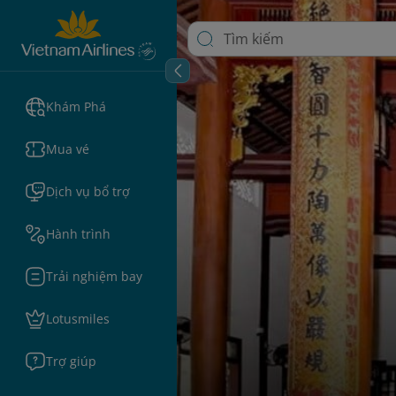
Khám Phá
Mua vé
Dịch vụ bổ trợ
Hành trình
Trải nghiệm bay
Lotusmiles
Trợ giúp