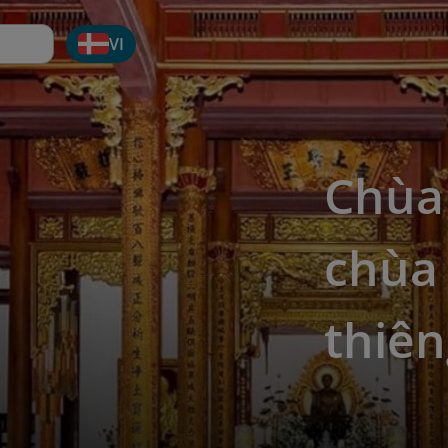
VI
Chùa
chùa 
thiên