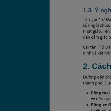
1.3. Ý ng
Tên gọi "Từ Đà
của ngôi chùa.
Phật giáo. Tên
đến cảm giác b
Cái tên "Từ Đà
định và kết nối
2. Các
Đường đến chù
thành phố. Dướ
Bằng taxi 
xế đều que
Bằng xe 
tuyệt vời