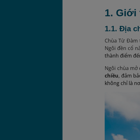
1. Giới
1.1. Địa 
Chùa Từ Đàm t
Ngôi đền cổ nà
thành điểm đến
Ngôi chùa mở 
chiều
, đảm bả
không chỉ là n