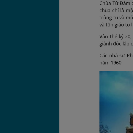
Chùa Từ Đàm có
chùa chỉ là m
trùng tu và mở
và tôn giáo to
Vào thế kỷ 20,
giành độc lập c
Các nhà sư Phậ
năm 1960.