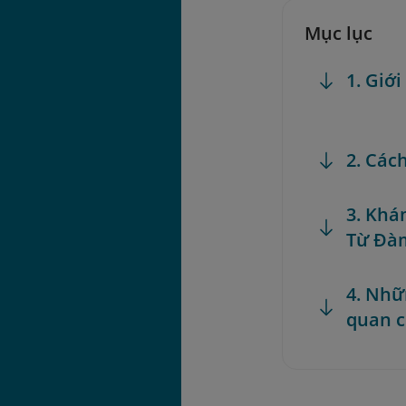
Mục lục
1. Giớ
2. Các
3. Khá
Từ Đà
4. Nhữ
quan 