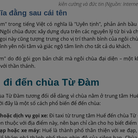
kiên cường và đức tin
(Nguồn: Interne
hĩa đằng sau cái tên
m" trong tiếng Việt có nghĩa là "Uyên tịnh", phản ánh bầu
 Ngôi chùa được xây dựng dựa trên các nguyên lý từ bi và ch
 gọi này cũng tượng trưng cho vị trí thanh bình của ngôi c
ình yên nội tâm và giác ngộ tâm linh cho tất cả du khách.
m" do đó gói gọn bản chất mà ngôi chùa đại diện – một k
 với thần thánh.
h đi đến chùa Từ Đàm
a Từ Đàm tương đối dễ dàng vì chùa nằm ở trung tâm Huế, 
i đây là một số cách phổ biến để đến chùa:
hoặc dịch vụ gọi xe:
Đi taxi từ trung tâm Huế đến chùa Từ
n thuộc với địa điểm này, nên bạn chỉ cần cho họ biết điểm
đạp hoặc xe máy:
Huế là thành phố thân thiện với xe đạp
 để khám phá thành phố theo nhịp độ của riêng bạn. Ch