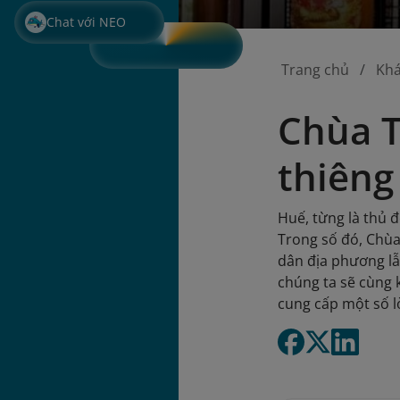
Chat với NEO
Trang chủ
Kh
Chùa T
thiêng
Huế, từng là thủ đ
Trong số đó, Chùa
dân địa phương lẫn
chúng ta sẽ cùng 
cung cấp một số l