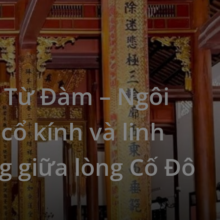
 Từ Đàm – Ngôi
cổ kính và linh
g giữa lòng Cố Đô