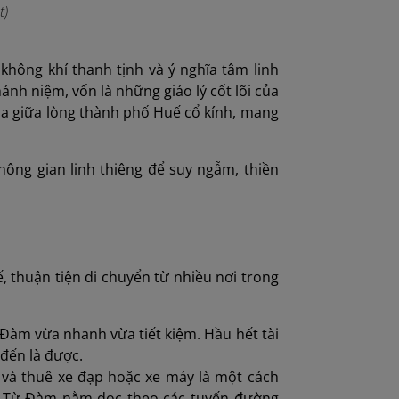
t)
 không khí thanh tịnh và ý nghĩa tâm linh
ánh niệm, vốn là những giáo lý cốt lõi của
hùa giữa lòng thành phố Huế cổ kính, mang
hông gian linh thiêng để suy ngẫm, thiền
thuận tiện di chuyển từ nhiều nơi trong
 Đàm vừa nhanh vừa tiết kiệm. Hầu hết tài
 đến là được.
, và thuê xe đạp hoặc xe máy là một cách
ùa Từ Đàm nằm dọc theo các tuyến đường