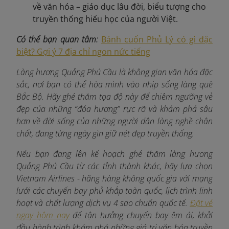
về văn hóa – giáo dục lâu đời, biểu tượng cho
truyền thống hiếu học của người Việt.
Có thể bạn quan tâm:
Bánh cuốn Phủ Lý có gì đặc
biệt? Gợi ý 7 địa chỉ ngon nức tiếng
Làng hương Quảng Phú Cầu là không gian văn hóa đặc
sắc, nơi bạn có thể hòa mình vào nhịp sống làng quê
Bắc Bộ. Hãy ghé thăm tọa độ này để chiêm ngưỡng vẻ
đẹp của những “đóa hương” rực rỡ và khám phá sâu
hơn về đời sống của những người dân làng nghề chân
chất, đang từng ngày gìn giữ nét đẹp truyền thống.
Nếu bạn đang lên kế hoạch ghé thăm làng hương
Quảng Phú Cầu từ các tỉnh thành khác, hãy lựa chọn
Vietnam Airlines - hãng hàng không quốc gia với mạng
lưới các chuyến bay phủ khắp toàn quốc, lịch trình linh
hoạt và chất lượng dịch vụ 4 sao chuẩn quốc tế.
Đặt vé
ngay hôm nay
để tận hưởng chuyến bay êm ái, khởi
đầu hành trình khám phá những giá trị văn hóa truyền