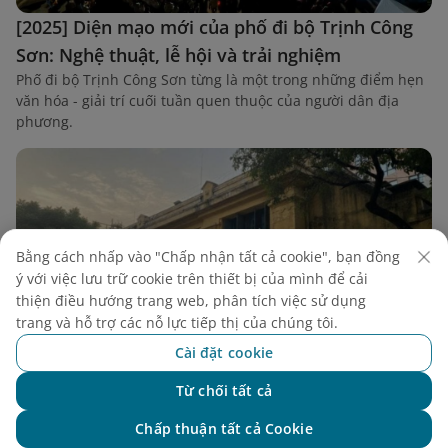
[2025] Diện mạo mới của phố đi bộ Trịnh Công
Sơn: Nghệ thuật, lễ hội và trải nghiệm
Phố đi bộ Trịnh Công Sơn từng là một trong những điểm hẹn
văn hóa - giải trí cuối tuần quen thuộc của người dân địa
phương.
Bằng cách nhấp vào "Chấp nhận tất cả cookie", bạn đồng
ý với việc lưu trữ cookie trên thiết bị của mình để cải
thiện điều hướng trang web, phân tích việc sử dụng
trang và hỗ trợ các nỗ lực tiếp thị của chúng tôi.
Cài đặt cookie
Từ chối tất cả
Chat với NEO
Chấp thuận tất cả Cookie
Hà Nội đi đâu chơi? TOP 30++ địa điểm cho gia