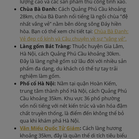
lượng cao và các sản phẩm thủ công tinh xảo.​
Chùa Bà Đanh:
Cách Quảng Phú Cầu khoảng
28km, chùa Bà Đanh nổi tiếng là ngôi chùa “đệ
nhất vắng vẻ” nằm bên dòng sông Đáy hiền
hòa. Bạn có thể xem chi tiết tại:
Chùa Bà Đanh:
Vẻ đẹp cổ kính và Câu chuyện về sự “vắng vẻ”.
Làng gốm Bát Tràng:
Thuộc huyện Gia Lâm,
Hà Nội, cách Quảng Phú Cầu khoảng 30km.
Đây là làng nghề gốm sứ lâu đời với nhiều sản
phẩm đa dạng, du khách có thể tự tay trải
nghiệm làm gốm.
Phố cổ Hà Nội:
Nằm tại quận Hoàn Kiếm,
trung tâm thành phố Hà Nội, cách Quảng Phú
Cầu khoảng 35km. Khu vực 36 phố phường
vốn nổi tiếng với nét kiến trúc và văn hóa đậm
chất truyền thống, là điểm đến không thể bỏ
qua khi khám phá Hà Nội.
Văn Miếu Quốc Tử Giám
:
Cách làng hương
khoảng 35km, đây là quần thể di tích tiêu biểu