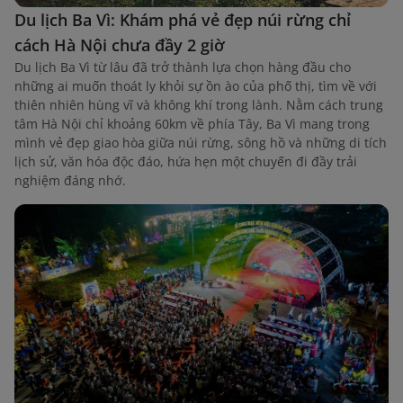
Du lịch Ba Vì: Khám phá vẻ đẹp núi rừng chỉ
cách Hà Nội chưa đầy 2 giờ
Du lịch Ba Vì từ lâu đã trở thành lựa chọn hàng đầu cho
những ai muốn thoát ly khỏi sự ồn ào của phố thị, tìm về với
thiên nhiên hùng vĩ và không khí trong lành. Nằm cách trung
tâm Hà Nội chỉ khoảng 60km về phía Tây, Ba Vì mang trong
mình vẻ đẹp giao hòa giữa núi rừng, sông hồ và những di tích
lịch sử, văn hóa độc đáo, hứa hẹn một chuyến đi đầy trải
nghiệm đáng nhớ.