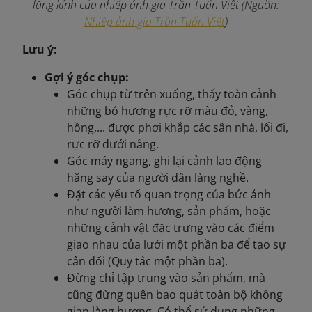
lăng kính của nhiếp ảnh gia Trần Tuấn Việt (Nguồn:
Nhiếp ảnh gia Trần Tuấn Việt
)
Lưu ý:
Gợi ý góc chụp:
Góc chụp từ trên xuống, thấy toàn cảnh
những bó hương rực rỡ màu đỏ, vàng,
hồng,... được phơi khắp các sân nhà, lối đi,
rực rỡ dưới nắng.
Góc máy ngang, ghi lại cảnh lao động
hăng say của người dân làng nghề.
Đặt các yếu tố quan trọng của bức ảnh
như người làm hương, sản phẩm, hoặc
những cảnh vật đặc trưng vào các điểm
giao nhau của lưới một phần ba để tạo sự
cân đối (Quy tắc một phần ba).
Đừng chỉ tập trung vào sản phẩm, mà
cũng đừng quên bao quát toàn bộ không
gian làng hương. Có thể sử dụng những