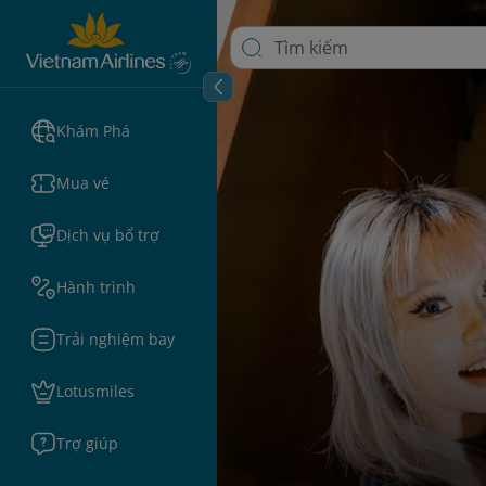
Khám Phá
Mua vé
Dịch vụ bổ trợ
Hành trình
Trải nghiệm bay
Lotusmiles
Trợ giúp