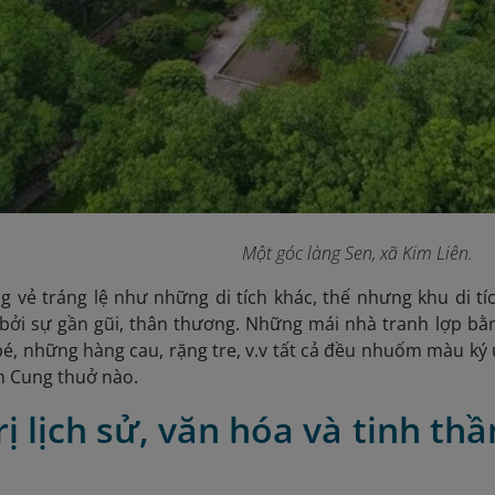
Một góc làng Sen, xã Kim Liên.
vẻ tráng lệ như những di tích khác, thế nhưng khu di tí
bởi sự gần gũi, thân thương. Những mái nhà tranh lợp bằn
bé, những hàng cau, rặng tre, v.v tất cả đều nhuốm màu ký
h Cung thuở nào.
trị lịch sử, văn hóa và tinh th