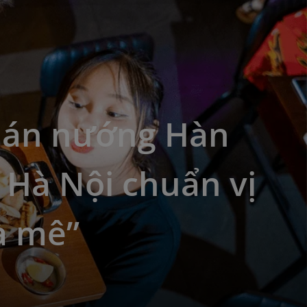
uán nướng Hàn
 Hà Nội chuẩn vị
à mê”