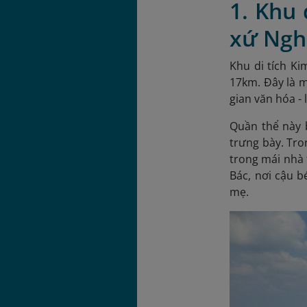
1. Khu 
xứ Ngh
Khu di tích K
17km. Đây là 
gian văn hóa - 
Quần thể này 
trưng bày. Tro
trong mái nhà 
Bác, nơi cậu b
mẹ.