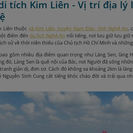
di tích Kim Liên - Vị trí địa lý
ệ
im Liên thuộc
xã Kim Liên, huyện Nam Đàn, tỉnh Nghệ An
, 
một điểm đến
du lịch Nghệ An
nổi tiếng, nơi lưu giữ lưu giữ 
lịch sử về thời niên thiếu của Chủ tịch Hồ Chí Minh và những
bao gồm nhiều địa điểm quan trọng như Làng Sen, làng 
ng đó, Làng Sen là quê nội của Bác, nơi Người đã sống nhữ
tranh giản dị, đơn sơ. Cách đó không xa khoảng 2km là làn
é Nguyễn Sinh Cung cất tiếng khóc chào đời và trải qua n