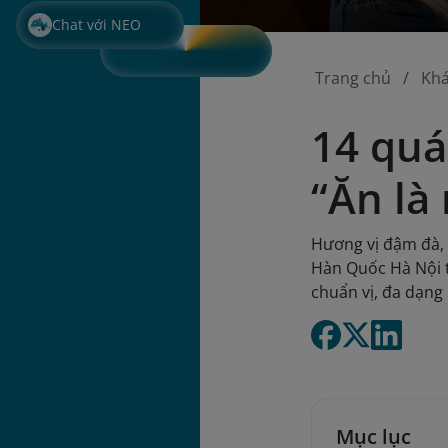
Chat với NEO
Trang chủ
Kh
14 quá
“Ăn là
Hương vị đậm đà,
Hàn Quốc Hà Nội t
chuẩn vị, đa dạng
Mục lục