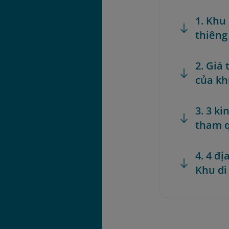
1. Khu 
thiêng
2. Giá 
của kh
3. 3 k
tham q
4. 4 đ
Khu di