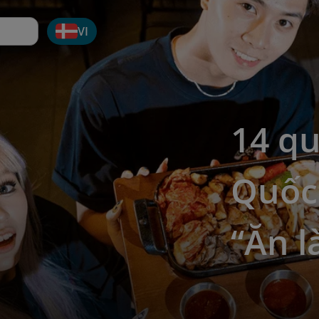
VI
14 q
Quốc
“Ăn l