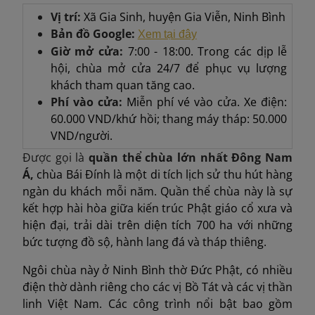
Vị trí:
Xã Gia Sinh, huyện Gia Viễn, Ninh Bình
Bản đồ Google:
Xem tại đây
Giờ mở cửa:
7:00 - 18:00. Trong các dịp lễ
hội, chùa mở cửa 24/7 để phục vụ lượng
khách tham quan tăng cao.
Phí vào cửa:
Miễn phí vé vào cửa. Xe điện:
60.000 VND/khứ hồi; thang máy tháp: 50.000
VND/người.
Được gọi là
quần thể chùa lớn nhất Đông Nam
Á,
chùa Bái Đính là một di tích lịch sử thu hút hàng
ngàn du khách mỗi năm. Quần thể chùa này là sự
kết hợp hài hòa giữa kiến trúc Phật giáo cổ xưa và
hiện đại, trải dài trên diện tích 700 ha với những
bức tượng đồ sộ, hành lang đá và tháp thiêng.
Ngôi chùa này ở Ninh Bình thờ Đức Phật, có nhiều
điện thờ dành riêng cho các vị Bồ Tát và các vị thần
linh Việt Nam. Các công trình nổi bật bao gồm