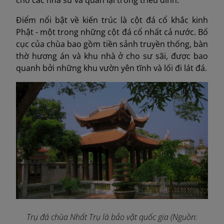
cho các nhà sư và quan lại trong triều đình.
Điểm nổi bật về kiến trúc là cột đá cổ khắc kinh
Phật - một trong những cột đá cổ nhất cả nước. Bố
cục của chùa bao gồm tiền sảnh truyền thống, bàn
thờ hương án và khu nhà ở cho sư sãi, được bao
quanh bởi những khu vườn yên tĩnh và lối đi lát đá.
Trụ đá chùa Nhất Trụ là bảo vật quốc gia (Nguồn: