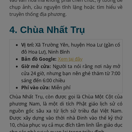
vào văn hóa mà không phải chen chúc, lý tưởng để
chụp ảnh, cầu nguyện tĩnh lặng hoặc tìm hiểu về
truyền thống địa phương.
4. Chùa Nhất Trụ
Vị trí:
Xã Trường Yên, huyện Hoa Lư (gần cố
đô Hoa Lư), Ninh Bình
Bản đồ Google:
Xem tại đây
Giờ mở cửa:
Người ta nói rằng nơi này mở
cửa 24 giờ, nhưng bạn nên ghé thăm từ 7:00
sáng đến 6:00 chiều
Phí vào cửa:
Miễn phí
Chùa Nhất Trụ, còn được gọi là Chùa Một Cột của
phương Nam, là một di tích Phật giáo lịch sử có
nguồn gốc sâu xa từ lịch sử triều đại Việt Nam.
Được xây dựng vào thời nhà Đinh vào thế kỷ thứ
10, chùa phục vụ cả mục đích tâm linh lẫn giáo dục