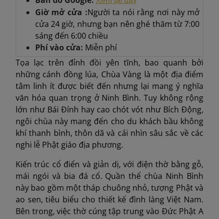
Bản đồ Google:
Xem tại đây
Giờ mở cửa :
Người ta nói rằng nơi này mở
cửa 24 giờ, nhưng bạn nên ghé thăm từ 7:00
sáng đến 6:00 chiều
Phí vào cửa:
Miễn phí
Tọa lạc trên đỉnh đồi yên tĩnh, bao quanh bởi
những cánh đồng lúa, Chùa Vàng là một địa điểm
tâm linh ít được biết đến nhưng lại mang ý nghĩa
văn hóa quan trọng ở Ninh Bình. Tuy không rộng
lớn như Bái Đính hay cao chót vót như Bích Động,
ngôi chùa này mang đến cho du khách bầu không
khí thanh bình, thôn dã và cái nhìn sâu sắc về các
nghi lễ Phật giáo địa phương.
Kiến trúc cổ điển và giản dị, với điện thờ bằng gỗ,
mái ngói và bia đá cổ. Quần thể chùa Ninh Bình
này bao gồm một tháp chuông nhỏ, tượng Phật và
ao sen, tiêu biểu cho thiết kế đình làng Việt Nam.
Bên trong, việc thờ cúng tập trung vào Đức Phật A