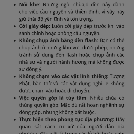
Nói khẽ
: Những ngôi chùa,d dền này dành
cho việc cầu nguyện và thiền định, vì vậy hãy
giữ thái độ yên tĩnh và tôn trọng.
Cởi giày dép
: Luôn cởi giày dép trước khi vào
sảnh chính hoặc phòng cầu nguyện.
Không chụp ảnh bằng đèn flash
: Bạn có thể
chụp ảnh ở những khu vực được phép, nhưng
tránh sử dụng đèn flash hoặc chụp ảnh các
nhà sư và người hành hương mà không được
sự đồng ý.
Không chạm vào các vật linh thiêng
: Tượng
Phật, bàn thờ và các vật dụng nghi lễ không
được chạm vào hoặc di chuyển.
Việc quyên góp là tùy tâm
: Nhiều chùa có
thùng quyên góp. Mặc dù rất hoan nghênh sự
đóng góp, nhưng không bắt buộc.
Thực hiện theo phong tục địa phương
: Hãy
quan sát cách cư xử của người dân địa
phương, đặc biệt là trong các lễ hội hoặc nghi