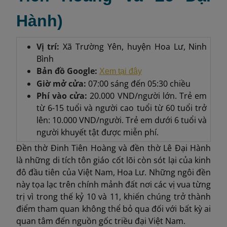
Hành)
Vị trí:
Xã Trường Yên, huyện Hoa Lư, Ninh
Bình
Bản đồ Google:
Xem tại đây
Giờ mở cửa:
07:00 sáng đến 05:30 chiều
Phí vào cửa:
20.000 VND/người lớn. Trẻ em
từ 6-15 tuổi và người cao tuổi từ 60 tuổi trở
lên: 10.000 VND/người. Trẻ em dưới 6 tuổi và
người khuyết tật được miễn phí.
Đền thờ Đinh Tiên Hoàng và đền thờ Lê Đại Hành
là những di tích tôn giáo cốt lõi còn sót lại của kinh
đô đầu tiên của Việt Nam, Hoa Lư. Những ngôi đền
này tọa lạc trên chính mảnh đất nơi các vị vua từng
trị vì trong thế kỷ 10 và 11, khiến chúng trở thành
điểm tham quan không thể bỏ qua đối với bất kỳ ai
quan tâm đến nguồn gốc triều đại Việt Nam.