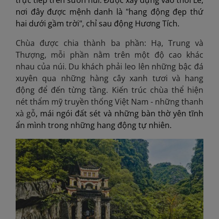
trực tiếp trên sườn núi. Được xây dựng vào thời Lê,
nơi đây được mệnh danh là "hang động đẹp thứ
hai dưới gầm trời", chỉ sau động Hương Tích.
Chùa được chia thành ba phần: Hạ, Trung và
Thượng, mỗi phần nằm trên một độ cao khác
nhau của núi. Du khách phải leo lên những bậc đá
xuyên qua những hàng cây xanh tươi và hang
động để đến từng tầng. Kiến trúc chùa thể hiện
nét thẩm mỹ truyền thống Việt Nam - những thanh
xà gỗ
, mái ngói đất sét và những bàn thờ yên tĩnh
ẩn mình trong những hang động tự nhiên.