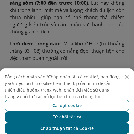
sáng sớm (7:00 đến trước 10:00)
. Lúc này không
khí trong lành, mát mẻ và lượng khách du lịch còn
chưa nhiều, giúp bạn có thể thong thả chiêm
ngưỡng kiến trúc và cảm nhận sự thanh tịnh của
không gian di tích.
Thời điểm trong năm
: Mùa khô ở Huế (từ khoảng
tháng 03 - 08) thường có nắng đẹp, thuận tiện cho
việc tham quan ngoài trời.
Lưu ý:
Bằng cách nhấp vào "Chấp nhận tất cả cookie", bạn đồng
Tháng 5, 6, 7 là đỉnh điểm mùa nóng ở Huế, bạn
ý với việc lưu trữ cookie trên thiết bị của mình để cải
không nên tham quan vào giữa trưa để tránh
thiện điều hướng trang web, phân tích việc sử dụng
nắng gắt.
trang và hỗ trợ các nỗ lực tiếp thị của chúng tôi.
Ngay cả vào mùa khô, thời tiết Huế vẫn có một số
Cài đặt cookie
thời điểm thất thường, có thể gặp bão, áp thấp
Từ chối tất cả
nhiệt đới hoặc mưa dông về chiều. Vì vậy, bạn nên
Chat với NEO
theo dõi kỹ dự báo thời tiết trước khi đi.
Chấp thuận tất cả Cookie