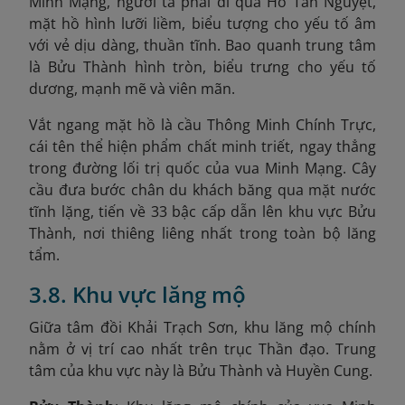
Minh Mạng, người ta phải đi qua Hồ Tân Nguyệt,
mặt hồ hình lưỡi liềm, biểu tượng cho yếu tố âm
với vẻ dịu dàng, thuần tĩnh. Bao quanh trung tâm
là Bửu Thành hình tròn, biểu trưng cho yếu tố
dương, mạnh mẽ và viên mãn.
Vắt ngang mặt hồ là cầu Thông Minh Chính Trực,
cái tên thể hiện phẩm chất minh triết, ngay thẳng
trong đường lối trị quốc của vua Minh Mạng. Cây
cầu đưa bước chân du khách băng qua mặt nước
tĩnh lặng, tiến về 33 bậc cấp dẫn lên khu vực Bửu
Thành, nơi thiêng liêng nhất trong toàn bộ lăng
tẩm.
3.8. Khu vực lăng mộ
Giữa tâm đồi Khải Trạch Sơn, khu lăng mộ chính
nằm ở vị trí cao nhất trên trục Thần đạo. Trung
tâm của khu vực này là Bửu Thành và Huyền Cung.