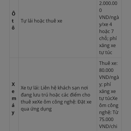
2.000.00
0
Ô
VND/ngà
t
Tự lái hoặc thuê xe
y/xe 4
ô
hoặc 7
chỗ; phí
xăng xe
tự túc
Thuê xe:
80.000
VND/ngà
X
y; phí
Xe tự lái: Liên hệ khách sạn nơi
e
xăng xe
đang lưu trú hoặc các điểm cho
m
tự túc
Xe
thuê xe
Xe ôm công nghệ: Đặt xe
á
ôm công
qua ứng dụng
y
nghệ: Từ
75.000
VND/chi