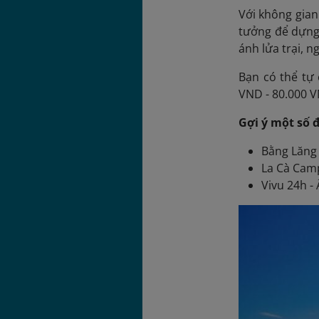
Với không gia
tưởng để dựng 
ánh lửa trại, 
Bạn có thể tự 
VND - 80.000 VN
Gợi ý một số 
Bằng Lăng 
La Cà Camp
Vivu 24h -