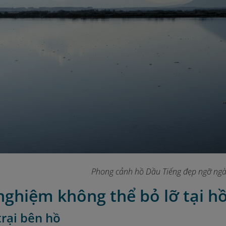
Phong cảnh hồ Dầu Tiếng đẹp ngỡ ng
 nghiệm không thể bỏ lỡ tại h
trại bên hồ