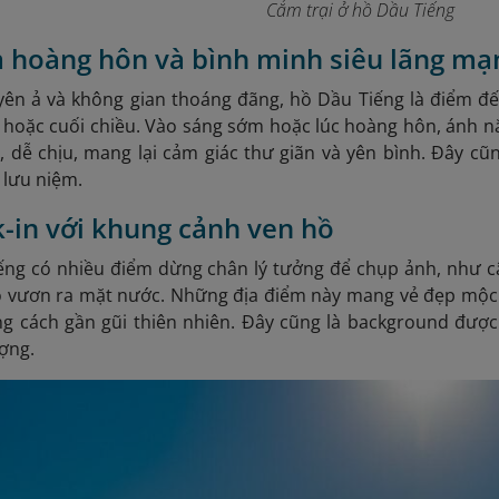
Cắm trại ở hồ Dầu Tiếng
 hoàng hôn và bình minh siêu lãng mạ
yên ả và không gian thoáng đãng, hồ Dầu Tiếng là điểm đế
 hoặc cuối chiều. Vào sáng sớm hoặc lúc hoàng hôn, ánh n
 dễ chịu, mang lại cảm giác thư giãn và yên bình. Đây cũn
 lưu niệm.
k-in với khung cảnh ven hồ
ng có nhiều điểm dừng chân lý tưởng để chụp ảnh, như cây
ỏ vươn ra mặt nước. Những địa điểm này mang vẻ đẹp mộc 
g cách gần gũi thiên nhiên. Đây cũng là background được
ợng.