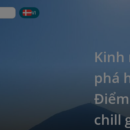
VI
Kinh
phá h
Điểm 
chill