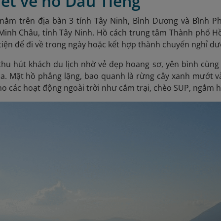
nét về hồ Dầu Tiếng
nằm trên địa bàn 3 tỉnh Tây Ninh, Bình Dương và Bình Ph
inh Châu, tỉnh Tây Ninh. Hồ cách trung tâm T
hành phố Hồ
 tiện để đi về trong ngày hoặc kết hợp thành chuyến nghỉ d
hu hút khách du lịch nhờ vẻ đẹp hoang sơ, yên bình cùng 
a. Mặt hồ phẳng lặng, bao quanh là rừng cây xanh mướt và
ho các hoạt động ngoài trời như cắm trại, chèo SUP, ngắm h