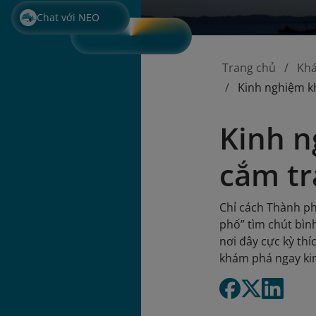
Chat với NEO
Trang chủ
Kh
Kinh nghiệm kh
Kinh n
cắm tr
Chỉ cách Thành ph
phố” tìm chút bìn
nơi đây cực kỳ thí
khám phá ngay kin