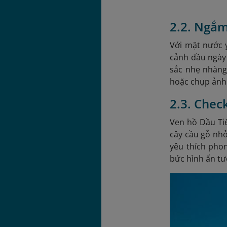
2.2. Ngắm
Với mặt nước 
cảnh đầu ngày
sắc nhẹ nhàng,
hoặc chụp ảnh
2.3. Chec
Ven hồ Dầu Tiế
cây cầu gỗ nh
yêu thích phon
bức hình ấn tư