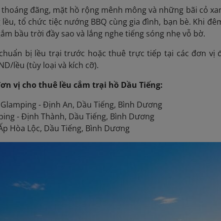
n thoáng đãng, mặt hồ rộng mênh mông và những bãi cỏ xa
lều, tổ chức tiệc nướng BBQ cùng gia đình, bạn bè. Khi đ
ngắm bầu trời đầy sao và lắng nghe tiếng sóng nhẹ vỗ bờ.
chuẩn bị lều trại trước hoặc thuê trực tiếp tại các đơn v
D/lều (tùy loại và kích cỡ).
đơn vị cho thuê lều cắm trại hồ Dầu Tiếng:
Glamping - Định An, Dầu Tiếng, Bình Dương
ing - Định Thành, Dầu Tiếng, Bình Dương
 Ấp Hòa Lộc, Dầu Tiếng, Bình Dương