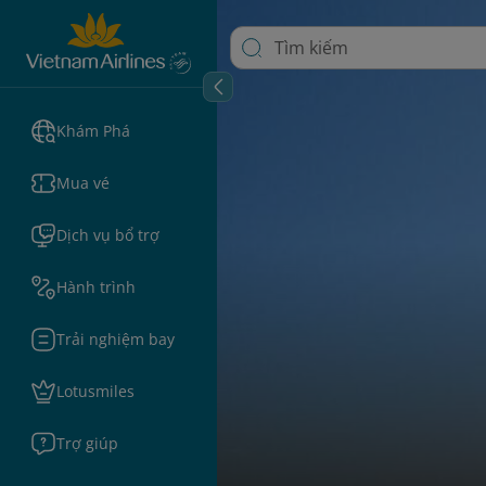
Khám Phá
Mua vé
Dịch vụ bổ trợ
Hành trình
Trải nghiệm bay
Lotusmiles
Trợ giúp