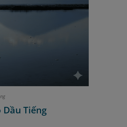
àng
ồ Dầu Tiếng