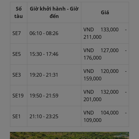
Số
Giờ khởi hành - Giờ
Giá
tàu
đến
VND 133,000 -
SE7
06:10 - 08:26
211,000
VND 127,000 -
SE5
15:30 - 17:46
176,000
VND 120,000 -
SE3
19:20 - 21:31
159,000
VND 132,000 -
SE19
19:50 - 21:59
201,000
VND 104,000 -
SE1
21:10 - 23:25
109,000