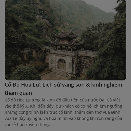
Cố Đô Hoa Lư: Lịch sử vàng son & kinh nghiệm
tham quan
Cố đô Hoa Lư từng là kinh đô đầu tiên của nước Đại Cồ Việt
vào thế kỷ X. Khi đến đây, du khách có cơ hội chiêm ngưỡng
những công trình kiến trúc cổ kính, thăm đền thờ vua Đinh,
vua Lê đầy uy nghi, và hòa mình vào không khí rộn ràng của
các lễ hội truyền thống.