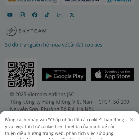
Sơ đồ trang
Liên hệ mua vé
Cài đặt cookies
© 2025 Vietnam Airlines JSC
Tổng công ty Hàng không Việt Nam - CTCP. Số 200
Nguyễn Sơn, Phường Bồ Đề, Hà Nội.
Điện thoại: (+84-24) 38272289. Fax: (+84-24)
Bằng cách nhấp vào "Chấp nhận tất cả cookie", bạn đồng
38722375
ý với việc lưu trữ cookie trên thiết bị của mình để cải
Giấy chứng nhận đăng ký doanh nghiệp, mã số
thiện điều hướng trang web, phân tích việc sử dụng