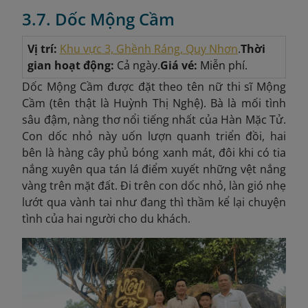
3.7. Dốc Mộng Cầm
Vị trí:
Khu vực 3, Ghềnh Ráng, Quy Nhơn
.
Thời
gian hoạt động:
Cả ngày.
Giá vé:
Miễn phí.
Dốc Mộng Cầm được đặt theo tên nữ thi sĩ Mộng
Cầm (tên thật là Huỳnh Thị Nghệ). Bà là mối tình
sâu đậm, nàng thơ nổi tiếng nhất của Hàn Mặc Tử.
Con dốc nhỏ này uốn lượn quanh triển đồi, hai
bên là hàng cây phủ bóng xanh mát, đôi khi có tia
nắng xuyên qua tán lá điểm xuyết những vệt nắng
vàng trên mặt đất. Đ
i trên con dốc nhỏ, làn gió nhẹ
lướt qua vành tai như đang thì thầm kể lại chuyện
tình của hai người cho du khách.