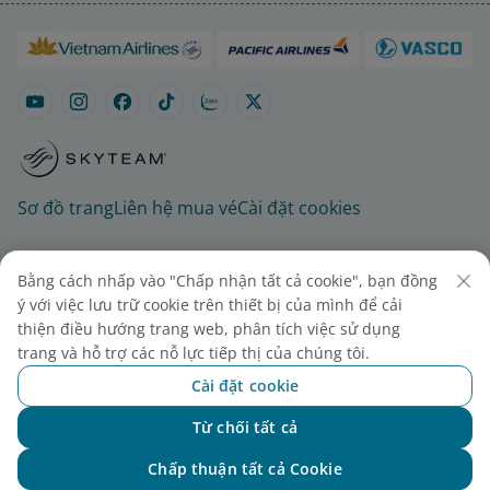
Sơ đồ trang
Liên hệ mua vé
Cài đặt cookies
Bằng cách nhấp vào "Chấp nhận tất cả cookie", bạn đồng
ý với việc lưu trữ cookie trên thiết bị của mình để cải
thiện điều hướng trang web, phân tích việc sử dụng
trang và hỗ trợ các nỗ lực tiếp thị của chúng tôi.
© 2025 Vietnam Airlines JSC
Cài đặt cookie
Tổng công ty Hàng không Việt Nam - CTCP. Số 200
Từ chối tất cả
Nguyễn Sơn, Phường Bồ Đề, Hà Nội.
Chat với NEO
Điện thoại: (+84-24) 38272289. Fax: (+84-24)
Chấp thuận tất cả Cookie
38722375