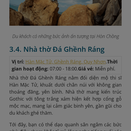
Du khách có những bức ảnh ấn tượng tại Hòn Chồng
3.4. Nhà thờ Đá Ghềnh Ráng
Vị trí:
Hàn Mặc Tử, Ghềnh Ráng, Quy Nhơn
.
Thời
gian hoạt động:
07:00 - 18:00.
Giá vé:
Miễn phí.
Nhà thờ Đá Ghềnh Ráng nằm đối diện mộ thi sĩ
Hàn Mặc Tử, khuất dưới chân núi với không gian
thoáng đãng, yên bình. Nhà thờ mang kiến trúc
Gothic với tông trắng xám hiện kết hợp cổng gỗ
mộc mạc, mang lại cảm giác binh yên, gần gũi cho
du khách ghé thăm.
Tới đây, bạn có thể dạo quanh sân ngắm các bức