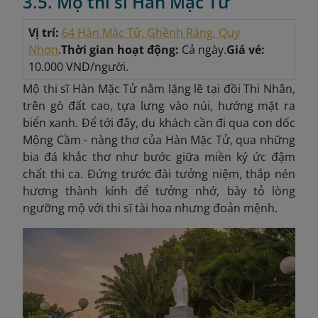
3.5. Mộ thi sĩ Hàn Mặc Tử
Vị trí:
64 Hàn Mặc Tử, Ghềnh Ráng, Quy
Nhơn
.
Thời gian hoạt động:
Cả ngày.
Giá vé:
10.000 VND/người.
Mộ thi sĩ Hàn Mặc Tử nằm lặng lẽ tại đồi Thi Nhân,
trên gò đất cao, tựa lưng vào núi, hướng mặt ra
biển xanh. Để tới đây, du khách cần đi qua con dốc
Mộng Cầm - n
àng thơ của Hàn Mặc Tử, qua những
bia đá khắc thơ như bước giữa miền ký ức đậm
chất thi ca. Đứng trước đài tưởng niệm, thắp nén
hương thành kính để tưởng nhớ, bày tỏ lòng
ngưỡng mộ với thi sĩ tài hoa nhưng đoản mệnh.