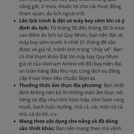
nắng gắt, ít mưa, thuận lợi cho các hoạt động
tham quan, du lịch ngoài trời.
Lên lịch trình & đặt vé máy bay sớm khi có ý
định du lịch:
Từ tháng 05 đến tháng 08 là mùa
cao điểm du lịch tại Quy Nhơn, bạn nên đặt vé
máy bay sớm trước ít nhất 01 tháng để săn
được vé giá rẻ, tránh tình trạng “cháy vé”. Bạn
có thể tham khảo Đặt Vé máy bay Quy Nhơn
giá rẻ của Vietnam Airline với đội bay hiện đại,
an toàn hàng đầu khu vực cùng dịch vụ đẳng
cấp 4 sao theo tiêu chuẩn Skytrax.
Thưởng thức ẩm thực địa phương:
Bạn nhất
định không nên bỏ lỡ những món ẩm thực nổi
tiếng tại đây như tôm hùm hấp, tôm hùm rang
muối, bạch tuộc nướng, chả cá, các món từ cá
mú, cá da bò, v.v.
Mang theo vật dụng che nắng và đồ dùng
cần thiết khác:
Bạn nên mang theo mũ vành