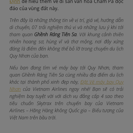
Định
để hiểu thêm về di sản văn hóa Chăm Pa độc
đáo của vùng đất này.
Trên đây là những thông tin về vị trí, giá vé, hướng dẫn
di chuyển, 07 trải nghiệm thú vị và những lưu ý khi tới
tham quan
Ghềnh Ráng Tiên Sa
. Với khung cảnh thiên
nhiên hoang sơ, hùng vĩ và thơ mộng, nơi đây xứng
đáng là điểm đến không thể bỏ lỡ trong chuyến du lịch
Quy Nhơn của bạn.
Nếu bạn đang tìm vé máy bay tới Quy Nhơn, tham
quan Ghềnh Ráng Tiên Sa cùng nhiều địa điểm du lịch
khác tại thành phố xinh đẹp này,
Đặt Vé máy bay Quy
Nhơn
của Vietnam Airlines ngay nhé! Bạn sẽ có trải
nghiệm bay tuyệt vời với dịch vụ đẳng cấp 4 sao theo
tiêu chuẩn Skytrax trên chuyến bay của Vietnam
Airlines – Hãng Hàng không Quốc gia – Biểu tượng của
Việt Nam trên bầu trời.