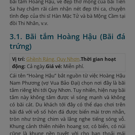
bãi tắm Hoàng Hậu, vẻ đẹp thơ mộng của bãi Tiên
Sa hay chậm rãi cảm nhận nét đẹp thi ca, chuyện
tình đẹp của thi sĩ Hàn Mặc Tử và bà Mộng Cầm tại
đồi Thi Nhân, v.v.
3.1. Bãi tắm Hoàng Hậu (Bãi đá
trứng)
Vị trí:
Ghềnh Ráng, Quy Nhơn
.
Thời gian hoạt
động:
Cả ngày.
Giá vé:
Miễn phí.
Cái tên “Hoàng Hậu” bắt nguồn từ việc Hoàng Hậu
Nam Phương (vợ Vua Bảo Đại) chọn nơi đây là bãi
tắm riêng khi tới Quy Nhơn. Tuy nhiên, hiện nay bãi
tắm này không tắm được vì sóng mạnh và không
có bãi cát. Du khách tới đây có thể dạo chơi trên
bãi đá với vô số hòn đá được biển mài trơn nhẵn,
tròn như trứng chim và lắng nghe tiếng sóng vỗ.
Khung cảnh thiên nhiên hoang sơ, có biển, có núi
cũng là khung nền tuyệt vời cho bạn thoải mái