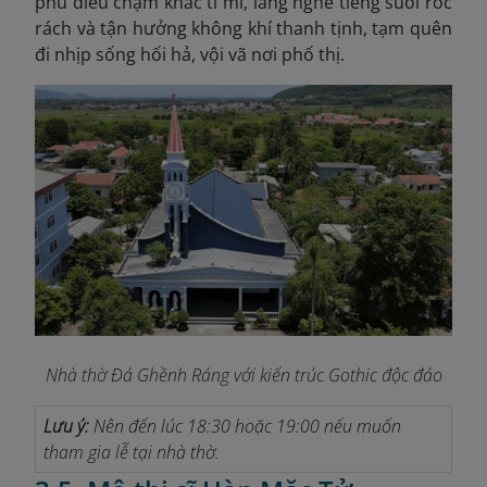
phù điêu chạm khắc tỉ mỉ, lắng nghe tiếng suối róc
rách và tận hưởng không khí thanh tịnh, tạm quên
đi nhịp sống hối hả, vội vã nơi phố thị.
Nhà thờ Đá Ghềnh Ráng với kiến trúc Gothic độc đáo
Lưu ý:
Nên đến lúc 18:30 hoặc 19:00 nếu muốn
tham gia lễ tại nhà thờ.