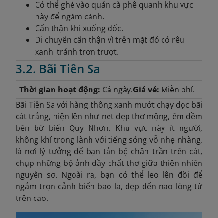
Có thể ghé vào quán cà phê quanh khu vực
này để ngắm cảnh.
Cẩn thận khi xuống dốc.
Di chuyển cẩn thận vì trên mặt đó có rêu
xanh, tránh trơn trượt.
3.2. Bãi Tiên Sa
Thời gian hoạt động:
Cả ngày.
Giá vé:
Miễn phí.
Bãi Tiên Sa với hàng thông xanh mướt chạy dọc bãi
cát trắng, hiện lên như nét đẹp thơ mộng, êm đềm
bên bờ biển Quy Nhơn. Khu vực này ít người,
không khí trong lành với tiếng sóng vỗ nhẹ nhàng,
là nơi lý tưởng để bạn tản bộ chân trần trên cát,
chụp những bộ ảnh đầy chất thơ giữa thiên nhiên
nguyên sơ. Ngoài ra, bạn có thể leo lên đồi để
ngắm trọn
cảnh biển bao la, đẹp đến nao lòng từ
trên cao.