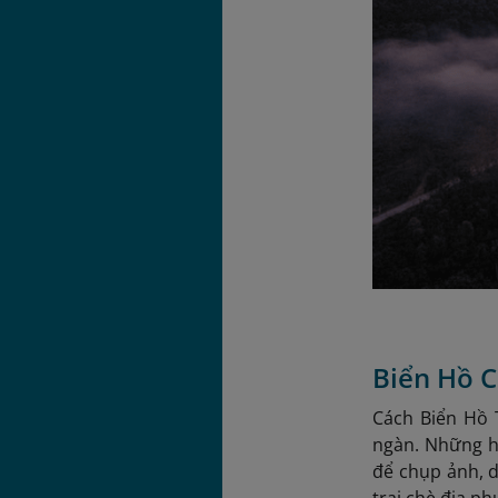
Biển Hồ C
Cách Biển Hồ 
ngàn. Những h
để chụp ảnh, d
trại chè địa ph