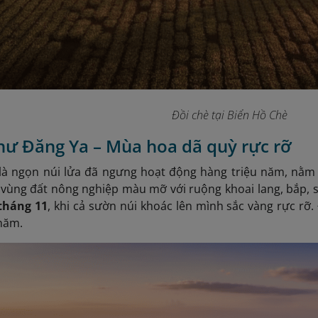
Đồi chè tại Biển Hồ Chè
hư Đăng Ya – Mùa hoa dã quỳ rực rỡ
là ngọn núi lửa đã ngưng hoạt động hàng triệu năm, nằm
à vùng đất nông nghiệp màu mỡ với ruộng khoai lang, bắp, s
tháng 11
, khi cả sườn núi khoác lên mình sắc vàng rực rỡ.
năm.