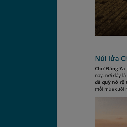
Núi lửa C
Chư Đăng Ya
nay, nơi đây l
dã quỳ nở rộ 
mỗi mùa cuối 