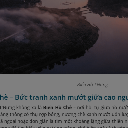
Biển Hồ T’Nưng
hè – Bức tranh xanh mướt giữa cao ng
T'Nưng không xa là
Biển Hồ Chè
– nơi hội tụ giữa hồ nước
àng thông cổ thụ rợp bóng, nương chè xanh mướt uốn lượn
ã ngoại hoặc đơn giản là tìm một khoảng lặng giữa thiên 
ương để tìm hiểu về quy trình trồng, chế biến chè và thưởng