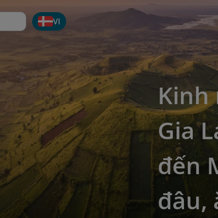
VI
Kinh 
Gia L
đến 
đâu, 