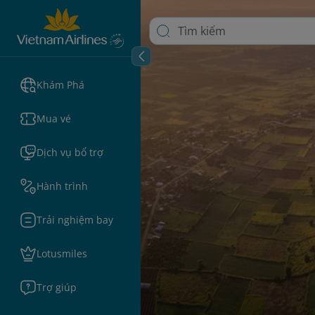
Khám Phá
Mua vé
Dịch vụ bổ trợ
Hành trình
Trải nghiệm bay
Lotusmiles
Trợ giúp