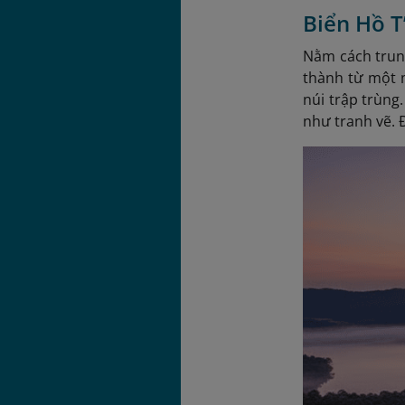
Biển Hồ T
Nằm cách trun
thành từ một 
núi trập trùng
như tranh vẽ. 