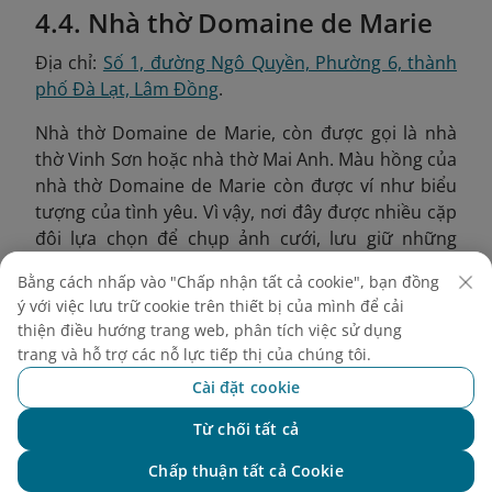
4.4. Nhà thờ Domaine de Marie
Địa chỉ:
Số 1, đường Ngô Quyền, Phường 6, thành
phố Đà Lạt, Lâm Đồng
.
Nhà thờ Domaine de Marie, còn được gọi là nhà
thờ Vinh Sơn hoặc nhà thờ Mai Anh. Màu hồng của
nhà thờ Domaine de Marie còn được ví như biểu
tượng của tình yêu. Vì vậy, nơi đây được nhiều cặp
đôi lựa chọn để chụp ảnh cưới, lưu giữ những
khoảnh khắc hạnh phúc và lãng mạn.
Bằng cách nhấp vào "Chấp nhận tất cả cookie", bạn đồng
ý với việc lưu trữ cookie trên thiết bị của mình để cải
thiện điều hướng trang web, phân tích việc sử dụng
trang và hỗ trợ các nỗ lực tiếp thị của chúng tôi.
Cài đặt cookie
Từ chối tất cả
Chat với NEO
Chấp thuận tất cả Cookie