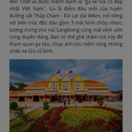
đến 1938 và được mệnh danh là “ga xe lửa cổ đẹp
nhất Việt Nam". Ga là điểm đầu mối của tuyến
đường sắt Tháp Chàm - Đà Lạt dài 84km, nổi tiếng
với kiến trúc độc đáo gồm 3 mái hình chóp nhọn,
tượng trưng cho núi Langbiang cùng mái vòm uốn
cong duyên dáng. Bạn có thể ghé thăm nơi này để
tham quan ga tàu, chụp ảnh lưu niệm cùng những
chiếc xe lửa cổ kính.