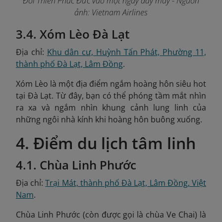
Đồi Thiên Phúc Đức vào một ngày đầy mây
- Nguồn
ảnh: Vietnam Airlines
3.4. Xóm Lèo Đà Lạt
Địa chỉ:
Khu dân cư, Huỳnh Tấn Phát, Phường 11,
thành phố Đà Lạt, Lâm Đồng
.
Xóm Lèo là một địa điểm ngắm hoàng hôn siêu hot
tại Đà Lạt. Từ đây, bạn có thể phóng tầm mắt nhìn
ra xa và ngắm nhìn khung cảnh lung linh của
những ngôi nhà kính khi hoàng hôn buông xuống.
4. Điểm du lịch tâm linh
4.1. Chùa Linh Phước
Địa chỉ:
Trại Mát, thành phố Đà Lạt, Lâm Đồng, Việt
Nam
.
Chùa Linh Phước (còn được gọi là chùa Ve Chai) là