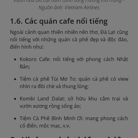
Vườn hoa Đà Lạt nằm cạnh sông Hương thơ mộng -
Nguồn ảnh: Vietnam Airlines
1.6. Các quán cafe nổi tiếng
Ngoài cảnh quan thiên nhiên nên thơ, Đà Lạt cũng
nổi tiếng với những quán cà phê đẹp và độc đáo,
điển hình như:
Kokoro Cafe: nổi tiếng với phong cách Nhật
Bản;
Tiệm cà phê Túi Mơ To: quán cà phê có view
nhìn ra đồi chè và thung lũng;
Kombi Land Dalat: sở hữu khu cắm trại và
vườn xương rồng sống ảo;
Tiệm Cà Phê Bình Minh Ơi: mang phong cách
cổ điển, mộc mạc, v.v.