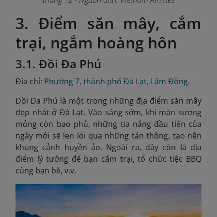
tháng 12
- Nguồn ảnh: Vietnam Airlines
3. Điểm săn mây, cắm
trại, ngắm hoàng hôn
3.1. Đồi Đa Phú
Địa chỉ:
Phường 7, thành phố Đà Lạt, Lâm Đồng
.
Đồi Đa Phú là một trong những địa điểm săn mây
đẹp nhất ở Đà Lạt. Vào sáng sớm, khi màn sương
mỏng còn bao phủ, những tia nắng đầu tiên của
ngày mới sẽ len lỏi qua những tán thông, tạo nên
khung cảnh huyền ảo. Ngoài ra, đây còn là địa
điểm lý tưởng để bạn cắm trại, tổ chức tiệc BBQ
cùng bạn bè, v.v.