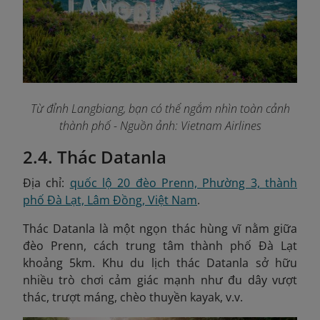
Từ đỉnh Langbiang, bạn có thể ngắm nhìn toàn cảnh
thành phố
- Nguồn ảnh: Vietnam Airlines
2.4. Thác Datanla
Địa chỉ:
quốc lộ 20 đèo Prenn, Phường 3, thành
phố Đà Lạt, Lâm Đồng, Việt Nam
.
Thác Datanla là một ngọn thác hùng vĩ nằm giữa
đèo Prenn, cách trung tâm thành phố Đà Lạt
khoảng 5km. Khu du lịch thác Datanla sở hữu
nhiều trò chơi cảm giác mạnh như đu dây vượt
thác, trượt máng, chèo thuyền kayak, v.v.