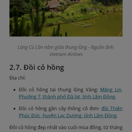
Làng Cù Lần nằm giữa thung lũng
- Nguồn ảnh:
Vietnam Airlines
2.7. Đồi cỏ hồng
Địa chỉ:
Đồi cỏ hồng tại thung lũng Vàng:
Măng Lin,
Phường 7, thành phố Đà lạt, tỉnh Lâm Đồng
.
Đồi cỏ hồng gần cây thông cô đơn:
đồi Thiên
Phúc Đức, huyện Lạc Dương, tỉnh Lâm Đồng
.
Đồi cỏ hồng đẹp nhất vào cuối mùa đông, từ tháng