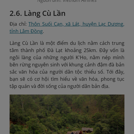
Nguồn ảnh: Vietnam Airlines
2.6. Làng Cù Lần
Địa chỉ:
Thôn Suối Cạn, xã Lát, huyện Lạc Dương,
tỉnh Lâm Đồng
.
Làng Cù Lần là một điểm du lịch nằm cách trung
tâm thành phố Đà Lạt khoảng 25km. Đây vốn là
ngôi làng của những người K'Ho, nằm nép mình
bên rừng nguyên sinh với khung cảnh đậm đà bản
sắc văn hóa của người dân tộc thiểu số. Tới đây,
bạn sẽ có cơ hội tìm hiểu về văn hóa, phong tục
tập quán và đời sống của người dân bản địa.