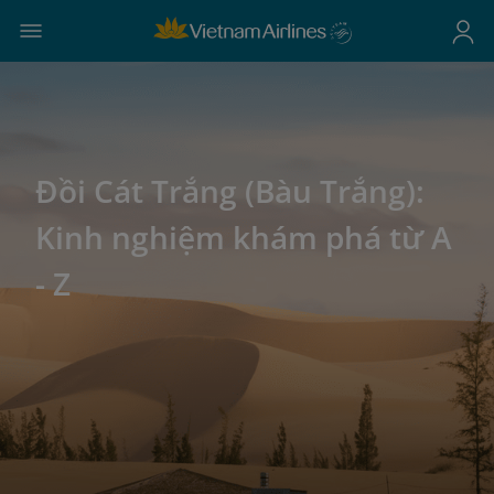
Đồi Cát Trắng (Bàu Trắng):
Kinh nghiệm khám phá từ A
- Z