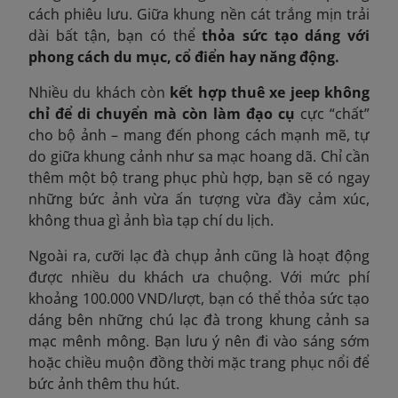
cách phiêu lưu. Giữa khung nền cát trắng mịn trải
dài bất tận, bạn có thể
thỏa sức tạo dáng với
phong cách du mục, cổ điển hay năng động.
Nhiều du khách còn
kết hợp thuê xe jeep không
chỉ để di chuyển mà còn làm đạo cụ
cực “chất”
cho bộ ảnh – mang đến phong cách mạnh mẽ, tự
do giữa khung cảnh như sa mạc hoang dã. Chỉ cần
thêm một bộ trang phục phù hợp, bạn sẽ có ngay
những bức ảnh vừa ấn tượng vừa đầy cảm xúc,
không thua gì ảnh bìa tạp chí du lịch.
Ngoài ra, cưỡi lạc đà chụp ảnh cũng là hoạt động
được nhiều du khách ưa chuộng. Với mức phí
khoảng 100.000 VND/lượt, bạn có thể thỏa sức tạo
dáng bên những chú lạc đà trong khung cảnh sa
mạc mênh mông. Bạn lưu ý nên đi vào sáng sớm
hoặc chiều muộn đồng thời mặc trang phục nổi để
bức ảnh thêm thu hút.