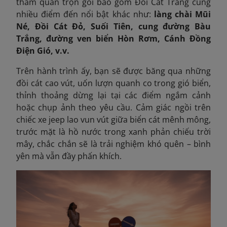
tham quan trọn gói bao gồm Đồi Cát Trắng cùng
nhiều điểm đến nổi bật khác như:
làng chài Mũi
Né, Đồi Cát Đỏ, Suối Tiên, cung đường Bàu
Trắng, đường ven biển Hòn Rơm, Cánh Đồng
Điện Gió, v.v.
Trên hành trình ấy, bạn sẽ được băng qua những
đồi cát cao vút, uốn lượn quanh co trong gió biển,
thỉnh thoảng dừng lại tại các điểm ngắm cảnh
hoặc chụp ảnh theo yêu cầu. Cảm giác ngồi trên
chiếc xe jeep lao vun vút giữa biển cát mênh mông,
trước mặt là hồ nước trong xanh phản chiếu trời
mây, chắc chắn sẽ là trải nghiệm khó quên – bình
yên mà vẫn đầy phấn khích.