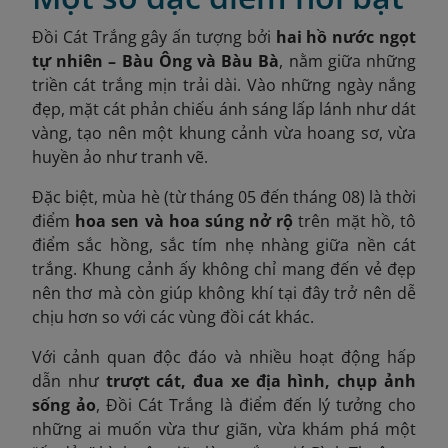
Đồi Cát Trắng gây ấn tượng bởi
hai hồ nước ngọt
tự nhiên – Bàu Ông và Bàu Bà
, nằm giữa những
triền cát trắng mịn trải dài. Vào những ngày nắng
đẹp, mặt cát phản chiếu ánh sáng lấp lánh như dát
vàng, tạo nên một khung cảnh vừa hoang sơ, vừa
huyền ảo như tranh vẽ.
Đặc biệt, mùa hè (từ tháng 05 đến tháng 08) là thời
điểm
hoa sen và hoa súng nở rộ
trên mặt hồ, tô
điểm sắc hồng, sắc tím nhẹ nhàng giữa nền cát
trắng. Khung cảnh ấy không chỉ mang đến vẻ đẹp
nên thơ mà còn giúp không khí tại đây trở nên dễ
chịu hơn so với các vùng đồi cát khác.
Với cảnh quan độc đáo và nhiều hoạt động hấp
dẫn như
trượt cát, đua xe địa hình, chụp ảnh
sống ảo
, Đồi Cát Trắng là điểm đến lý tưởng cho
những ai muốn vừa thư giãn, vừa khám phá một