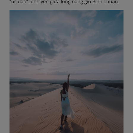
“ốc đảo” bình yên giữa lòng nắng gió Bình Thuận.