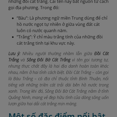
những đồi cát trắng. Cái tên này bắt nguồn từ cách
gọi địa phương. Trong đó:
“Bàu”: Là phương ngữ miền Trung dùng để chỉ
hồ nước ngọt tự nhiên ở giữa vùng đất cát
luôn có nước quanh năm.
“Trắng”: Ý chỉ màu trắng tính của những đồi
cát trắng tinh tại khu vực này.
Lưu ý:
Nhiều người thường nhầm lẫn giữa
Đồi Cát
Trắng
và
Sông Đôi Bờ Cát Trắng
vì tên gọi tương tự,
nhưng thực chất đây là hai địa danh hoàn toàn khác
nhau, nằm ở hai tỉnh cách biệt. Đồi Cát Trắng – còn gọi
là Bàu Trắng – có địa chỉ thuộc tỉnh Bình Thuận, nổi
tiếng với những triền cát trải dài bên hồ nước trong
xanh. Trong khi đó, Sông Đôi Bờ Cát Trắng nằm ở tỉnh
Quảng Ninh, mang vẻ đẹp hữu tình của dòng sông uốn
lượn giữa hai dải cát trắng mịn màng.
Một số đặc điểm nổi bật