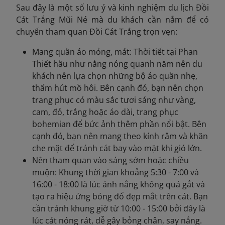
Sau đây là một số lưu ý và kinh nghiệm du lịch Đồi
Cát Trắng Mũi Né mà du khách cần nắm để có
chuyến tham quan Đồi Cát Trắng trọn vẹn:
Mang quần áo mỏng, mát: Thời tiết tại Phan
Thiết hầu như nắng nóng quanh năm nên du
khách nên lựa chọn những bộ áo quần nhẹ,
thấm hút mồ hôi. Bên cạnh đó, bạn nên chọn
trang phục có màu sắc tươi sáng như vàng,
cam, đỏ, trắng hoặc áo dài, trang phục
bohemian để bức ảnh thêm phần nổi bật. Bên
cạnh đó, bạn nên mang theo kính râm và khăn
che mặt để tránh cát bay vào mặt khi gió lớn.
Nên tham quan vào sáng sớm hoặc chiều
muộn: Khung thời gian khoảng 5:30 - 7:00 và
16:00 - 18:00 là lúc ánh nắng không quá gắt và
tạo ra hiệu ứng bóng đổ đẹp mắt trên cát. Bạn
cần tránh khung giờ từ 10:00 - 15:00 bởi đây là
lúc cát nóng rát, dễ gây bỏng chân, say nắng.