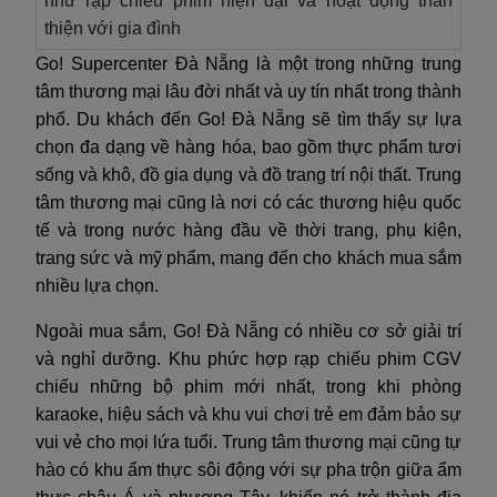
như rạp chiếu phim hiện đại và hoạt động thân
thiện với gia đình
Go! Supercenter Đà Nẵng là một trong những trung
tâm thương mại lâu đời nhất và uy tín nhất trong thành
phố. Du khách đến Go! Đà Nẵng sẽ tìm thấy sự lựa
chọn đa dạng về hàng hóa, bao gồm thực phẩm tươi
sống và khô, đồ gia dụng và đồ trang trí nội thất. Trung
tâm thương mại cũng là nơi có các thương hiệu quốc
tế và trong nước hàng đầu về thời trang, phụ kiện,
trang sức và mỹ phẩm, mang đến cho khách mua sắm
nhiều lựa chọn.
Ngoài mua sắm, Go! Đà Nẵng có nhiều cơ sở giải trí
và nghỉ dưỡng. Khu phức hợp rạp chiếu phim CGV
chiếu những bộ phim mới nhất, trong khi phòng
karaoke, hiệu sách và khu vui chơi trẻ em đảm bảo sự
vui vẻ cho mọi lứa tuổi. Trung tâm thương mại cũng tự
hào có khu ẩm thực sôi động với sự pha trộn giữa ẩm