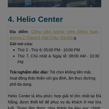
4. Helio Center
Địa điểm:
Công viên tưởng niệm Đông Nam,
đường 2 Tháng 9, Hải Châu, Đà Nẵn
g
Giờ mở cửa:
Thứ 2 - Thứ 6: 05:00 PM - 10:00 PM
Thứ 7, Chủ nhật & Ngày lễ: 08:00 AM - 10:30
PM
Trải nghiệm độc đáo:
Trò chơi không tiền mặt,
hoạt động thân thiện với gia đình, ẩm thực đường
phố đa dạng
Helio Center là khu phức hợp giải trí lớn nhất tại Đà
Nẵng, được thiết kế để phục vụ du khách ở mọi lứa
tuổi. Trung tâm được chia thành ba khu vực chính: