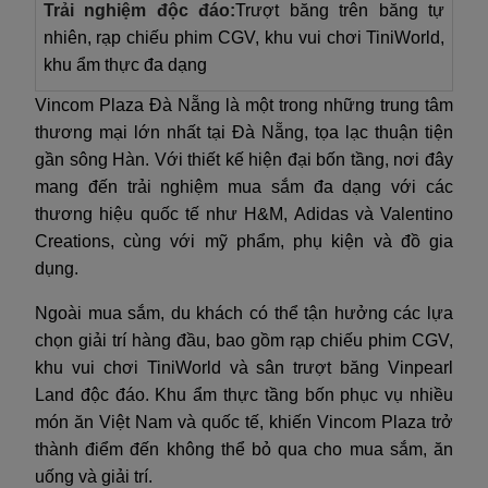
Trải nghiệm độc đáo:
Trượt băng trên băng tự
nhiên, rạp chiếu phim CGV, khu vui chơi TiniWorld,
khu ẩm thực đa dạng
Vincom Plaza Đà Nẵng là một trong những trung tâm
thương mại lớn nhất tại Đà Nẵng, tọa lạc thuận tiện
gần sông Hàn. Với thiết kế hiện đại bốn tầng, nơi đây
mang đến trải nghiệm mua sắm đa dạng với các
thương hiệu quốc tế như H&M, Adidas và Valentino
Creations, cùng với mỹ phẩm, phụ kiện và đồ gia
dụng.
Ngoài mua sắm, du khách có thể tận hưởng các lựa
chọn giải trí hàng đầu, bao gồm rạp chiếu phim CGV,
khu vui chơi TiniWorld và sân trượt băng Vinpearl
Land độc đáo. Khu ẩm thực tầng bốn phục vụ nhiều
món ăn Việt Nam và quốc tế, khiến Vincom Plaza trở
thành điểm đến không thể bỏ qua cho mua sắm, ăn
uống và giải trí.