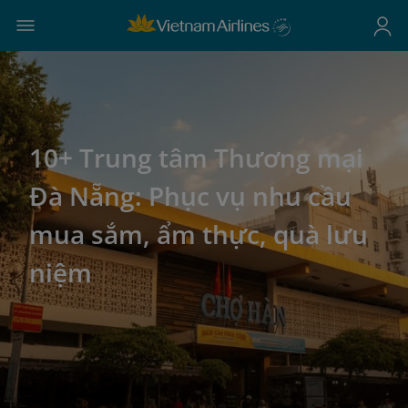
10+ Trung tâm Thương mại
Đà Nẵng: Phục vụ nhu cầu
mua sắm, ẩm thực, quà lưu
niệm