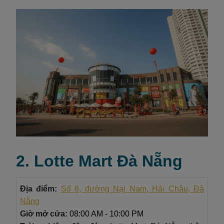
2. Lotte Mart Đà Nẵng
Địa điểm:
Số 6, đường Nại Nam, Hải Châu, Đà
Nẵng
Giờ mở cửa:
08:00 AM - 10:00 PM