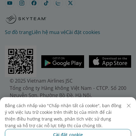
Sơ đồ trang
Liên hệ mua vé
Cài đặt cookies
© 2025 Vietnam Airlines JSC
Tổng công ty Hàng không Việt Nam - CTCP. Số 200
Nguyễn Sơn, Phường Bồ Đề, Hà Nội.
Điện thoại: (+84-24) 38272289. Fax: (+84-24)
Bằng cách nhấp vào "Chấp nhận tất cả cookie", bạn đồng
38722375
ý với việc lưu trữ cookie trên thiết bị của mình để cải
Giấy chứng nhận đăng ký doanh nghiệp, mã số
thiện điều hướng trang web, phân tích việc sử dụng
doanh nghiệp 0100107518, đăng ký lần đầu ngày
trang và hỗ trợ các nỗ lực tiếp thị của chúng tôi.
30/6/2010, đăng ký thay đổi lần thứ 10 ngày
Cài đặt cookie