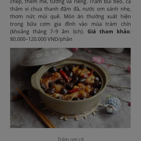
chép, thêm mẻ, tương và riềng. Trám bùi béo, cá
thấm vị chua thanh đậm đà, nước om sánh nhẹ,
thơm nức mùi quê. Món ăn thường xuất hiện
trong bữa cơm gia đình vào mùa trám chín
(khoảng tháng 7–9 âm lịch).
Giá tham khảo
:
80.000–120.000 VND/phần
Trám om cá