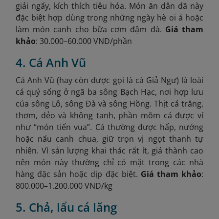
giải ngấy, kích thích tiêu hóa. Món ăn dân dã này
đặc biệt hợp dùng trong những ngày hè oi ả hoặc
làm món canh cho bữa cơm đậm đà.
Giá tham
khảo
: 30.000–60.000 VND/phần
4. Cá Anh Vũ
Cá Anh Vũ (hay còn được gọi là cá Giả Ngư) là loài
cá quý sống ở ngã ba sông Bạch Hạc, nơi hợp lưu
của sông Lô, sông Đà và sông Hồng. Thịt cá trắng,
thơm, dẻo và không tanh, phần mõm cá được ví
như “món tiến vua”. Cá thường được hấp, nướng
hoặc nấu canh chua, giữ trọn vị ngọt thanh tự
nhiên. Vì sản lượng khai thác rất ít, giá thành cao
nên món này thường chỉ có mặt trong các nhà
hàng đặc sản hoặc dịp đặc biệt.
Giá tham khảo
:
800.000–1.200.000 VND/kg
5. Chả, lẩu cá lăng