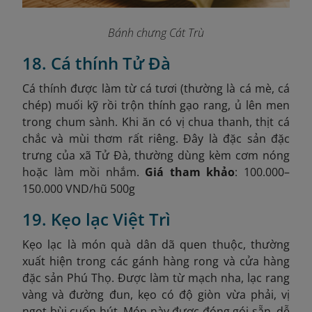
Bánh chưng Cát Trù
18. Cá thính Tử Đà
Cá thính được làm từ cá tươi (thường là cá mè, cá
chép) muối kỹ rồi trộn thính gạo rang, ủ lên men
trong chum sành. Khi ăn có vị chua thanh, thịt cá
chắc và mùi thơm rất riêng. Đây là đặc sản đặc
trưng của xã Tử Đà, thường dùng kèm cơm nóng
hoặc làm mồi nhắm.
Giá tham khảo
: 100.000–
150.000 VND/hũ 500g
19. Kẹo lạc Việt Trì
Kẹo lạc là món quà dân dã quen thuộc, thường
xuất hiện trong các gánh hàng rong và cửa hàng
đặc sản Phú Thọ. Được làm từ mạch nha, lạc rang
vàng và đường đun, kẹo có độ giòn vừa phải, vị
ngọt bùi cuốn hút. Món này được đóng gói sẵn, dễ