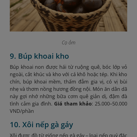
Cọ ỏm
9. Búp khoai kho
Búp khoai non được hái từ ruộng quê, bóc lớp vỏ
ngoài, cắt khúc và kho với cá khô hoặc tép. Khi kho
chín, búp khoai mềm, thấm đẫm gia vị, có vị bùi
nhẹ và thơm nồng hương đồng nội. Món ăn dân dã
này gợi nhớ những bữa cơm quê giản dị, đậm đà
tình cảm gia đình.
Giá tham khảo
: 25.000–50.000
VND/phần
10. Xôi nếp gà gáy
Xôi được đồ từ giống nếp gà gáy – loại nếp quý đặc