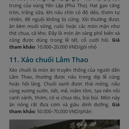
trưng của vùng Yên Lập (Phú Thọ). Hạt gạo căng
tròn, trắng sữa, khi nấu chín có độ dẻo, thơm tự
nhiên, để nguội không bị cứng. Xôi thường được
ăn kèm muối vừng, ruốc hoặc các món mặn như
thịt chua, cá kho. Đây là món ăn sáng phổ biến và
cũng được dùng trong lễ tết, cỗ cưới hỏi.
Giá
tham khảo
: 10.000–20.000 VND/gói nhỏ
11. Xáo chuối Lâm Thao
Xáo chuối là món ăn truyền thống của người dân
Lâm Thao, thường được nấu trong dịp lễ cúng
hoặc hội làng. Chuối xanh được thái mỏng, nấu
cùng xương sườn, tiết, mẻ, mắm tôm, tạo nên nồi
canh sánh, thơm, có vị chua dịu, bùi bùi. Món này
ăn nóng rất đưa cơm và giàu dinh dưỡng.
Giá
tham khảo
: 50.000–70.000 VND/phần