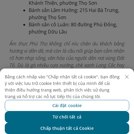
Khánh Thiện, phường Thọ Sơn
Bánh sắn Lâm Hường: 215 Hai Bà Trưng,
phường Thọ Sơn
Bánh sắn cô Luân: 80 đường Phù Đổng,
phường Dữu Lâu
Ẩm thực Phú Thọ không chỉ níu chân du khách bằng
hương vị dân dã, mà còn là cầu nối giúp bạn cảm nhận
rõ hơn nhịp sống, văn hóa của người dân nơi vùng Đất
Tổ. Dù là gà nhiều cựa nướng, chè xanh Long Cốc hay
những món bánh truyền thống, mỗi đặc sản đều mang
Bằng cách nhấp vào "Chấp nhận tất cả cookie", bạn đồng
đậm dấu ấn bản sắc và sự mến khách. Hãy cùng
ý với việc lưu trữ cookie trên thiết bị của mình để cải
Vietnam Airlines
dành thời gian khám phá trọn vẹn ẩm
thiện điều hướng trang web, phân tích việc sử dụng
thực địa phương để chuyến đi của bạn thêm phần trọn
trang và hỗ trợ các nỗ lực tiếp thị của chúng tôi.
vẹn, đáng nhớ.
Cài đặt cookie
Từ chối tất cả
Chat với NEO
Chấp thuận tất cả Cookie