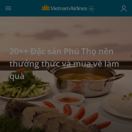
20++ Đặc sản Phú Thọ nên
thưởng thức và mua về làm
quà