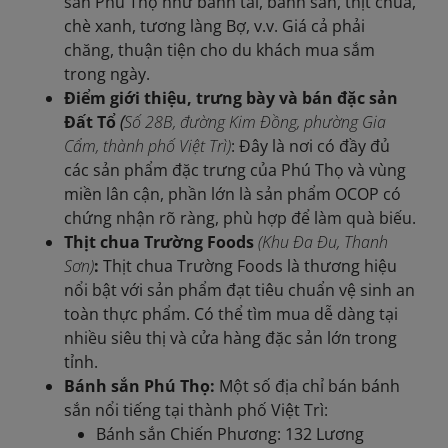
sản Phú Thọ như bánh tai, bánh sắn, thịt chua,
chè xanh, tương làng Bợ, v.v. Giá cả phải
chăng, thuận tiện cho du khách mua sắm
trong ngày.
Điểm giới thiệu, trưng bày và bán đặc sản
Đất Tổ
(
Số 28B, đường Kim Đồng, phường Gia
Cẩm, thành phố Việt Trì)
: Đây là nơi có đầy đủ
các sản phẩm đặc trưng của Phú Thọ và vùng
miền lân cận, phần lớn là sản phẩm OCOP có
chứng nhận rõ ràng, phù hợp để làm quà biếu.
Thịt chua Trường Foods
(Khu Đa Đu, Thanh
Sơn)
:
Thịt chua Trường Foods là thương hiệu
nổi bật với sản phẩm đạt tiêu chuẩn vệ sinh an
toàn thực phẩm. Có thể tìm mua dễ dàng tại
nhiều siêu thị và cửa hàng đặc sản lớn trong
tỉnh.
Bánh sắn Phú Thọ:
Một số địa chỉ bán bánh
sắn nổi tiếng tại thành phố Việt Trì:
Bánh sắn Chiến Phương: 132 Lương