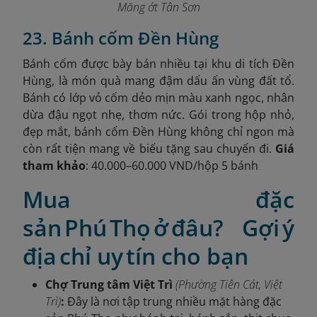
Măng ớt Tân Sơn
23. Bánh cốm Đền Hùng
Bánh cốm được bày bán nhiều tại khu di tích Đền
Hùng, là món quà mang đậm dấu ấn vùng đất tổ.
Bánh có lớp vỏ cốm dẻo mịn màu xanh ngọc, nhân
dừa đậu ngọt nhẹ, thơm nức. Gói trong hộp nhỏ,
đẹp mắt, bánh cốm Đền Hùng không chỉ ngon mà
còn rất tiện mang về biếu tặng sau chuyến đi.
Giá
tham khảo
: 40.000–60.000 VND/hộp 5 bánh
Mua đặc
sản Phú Thọ ở đâu? Gợi ý
địa chỉ uy tín cho bạn
Chợ Trung tâm Việt Trì
(Phường Tiên Cát, Việt
Trì)
:
Đây là nơi tập trung nhiều mặt hàng đặc