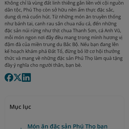
Không chỉ là vùng đất linh thiêng gắn liền với cội nguồn
dân tộc, Phú Thọ còn sở hữu nền ẩm thực đặc sắc,
dung dị mà cuốn hút. Từ những món ăn truyền thống
như bánh tai, canh rau sắn chua nấu cá, đến những
đặc sản núi rừng như thịt chua Thanh Sơn, cá Anh Vũ,
mỗi món ngon nơi đây đều mang trong mình hương vị
đậm đà của miền trung du Bắc Bộ. Nếu bạn đang lên
kế hoạch khám phá Đất Tổ, đừng bỏ lỡ cơ hội thưởng
thức và mang về những đặc sản Phú Thọ làm quà tặng
đầy ý nghĩa cho người thân, bạn bè.
Mục lục
Món ăn đặc sản Phú Thọ bạn