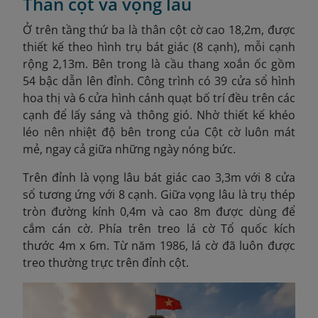
Thân cột và vọng lâu
Ở trên tầng thứ ba là thân cột cờ cao 18,2m, được
thiết kế theo hình trụ bát giác (8 cạnh), mỗi cạnh
rộng 2,13m. Bên trong là cầu thang xoắn ốc gồm
54 bậc dẫn lên đỉnh. Công trình có 39 cửa sổ hình
hoa thị và 6 cửa hình cánh quạt bố trí đều trên các
cạnh để lấy sáng và thông gió. Nhờ thiết kế khéo
léo nên nhiệt độ bên trong của Cột cờ luôn mát
mẻ, ngay cả giữa những ngày nóng bức.
Trên đỉnh là vọng lâu bát giác cao 3,3m với 8 cửa
sổ tương ứng với 8 cạnh. Giữa vọng lâu là trụ thép
tròn đường kính 0,4m và cao 8m được dùng để
cắm cán cờ. Phía trên treo lá cờ Tổ quốc kích
thước 4m x 6m. Từ năm 1986, lá cờ đã luôn được
treo thường trực trên đỉnh cột.