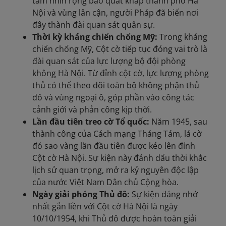
tầm nhìn rộng bao quát khắp thành phố Hà
Nội và vùng lân cận, người Pháp đã biến nơi
đây thành đài quan sát quân sự.
Thời kỳ kháng chiến chống Mỹ:
Trong kháng
chiến chống Mỹ, Cột cờ tiếp tục đóng vai trò là
đài quan sát của lực lượng bộ đội phòng
không Hà Nội. Từ đỉnh cột cờ, lực lượng phòng
thủ có thể theo dõi toàn bộ không phận thủ
đô và vùng ngoại ô, góp phần vào công tác
cảnh giới và phản công kịp thời.
Lần đầu tiên treo cờ Tổ quốc:
Năm 1945, sau
thành công của Cách mạng Tháng Tám, lá cờ
đỏ sao vàng lần đầu tiên được kéo lên đỉnh
Cột cờ Hà Nội. Sự kiện này đánh dấu thời khắc
lịch sử quan trọng, mở ra kỷ nguyên độc lập
của nước Việt Nam Dân chủ Cộng hòa.
Ngày giải phóng Thủ đô:
Sự kiện đáng nhớ
nhất gắn liền với Cột cờ Hà Nội là ngày
10/10/1954, khi Thủ đô được hoàn toàn giải