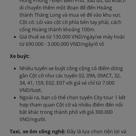
Hồng Phong - Điện Biên Phủ. Sau đó, du khách
di chuyển thêm một đoạn để đến Hoàng
thành Thăng Long và mua vé để vào khu vực
Cột cờ. Lối vào cột cờ phía bên tay phải, cách
cổng Hoàng thành khoảng 100m.
Giá thuê xe từ 130.000 VND/ngày/xe máy hoặc
từ 690.000 - 3.000.000 VND/ngày/ô tô
Xe buýt:
Nhiều tuyến xe buýt công cộng có điểm dừng
gần Cột cờ như các tuyến 02, 09A, 09ACT, 32,
34, 41, 159, E02, E07 với giá vé chỉ từ 7.000
VND/lượt.
Ngoài ra, bạn có thể chọn tuyến City tour 1 kết
hợp tham quan Cột cờ và nhiều điểm đến nổi
bật khác trong thành phố với giá 300.000
VND/người.
Taxi, xe ôm công nghệ:
Đây là lựa chọn tiện lợi và