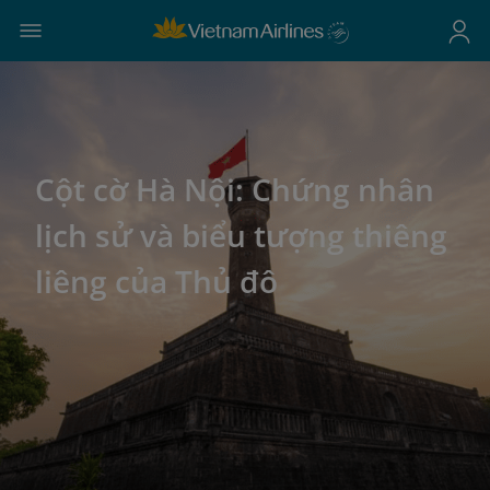
Cột cờ Hà Nội: Chứng nhân
lịch sử và biểu tượng thiêng
liêng của Thủ đô