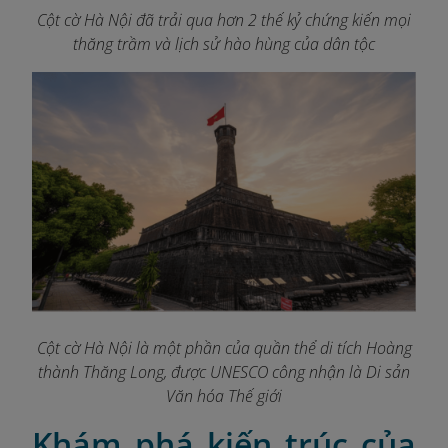
Cột cờ Hà Nội đã trải qua hơn 2 thế kỷ chứng kiến mọi
thăng trầm và lịch sử hào hùng của dân tộc
Cột cờ Hà Nội là một phần của quần thể di tích Hoàng
thành Thăng Long, được UNESCO công nhận là Di sản
Văn hóa Thế giới
Khám phá kiến trúc của