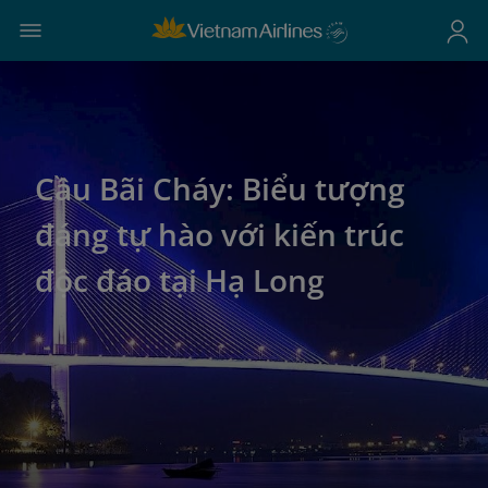
Cầu Bãi Cháy: Biểu tượng
đáng tự hào với kiến trúc
độc đáo tại Hạ Long