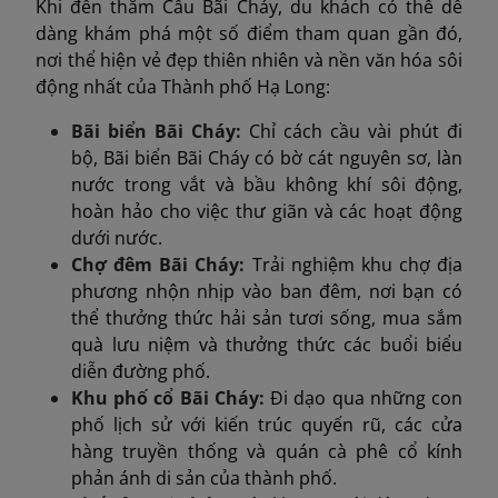
Khi đến thăm Cầu Bãi Cháy, du khách có thể dễ
dàng khám phá một số điểm tham quan gần đó,
nơi thể hiện vẻ đẹp thiên nhiên và nền văn hóa sôi
động nhất của Thành phố Hạ Long:
Bãi biển Bãi Cháy:
Chỉ cách cầu vài phút đi
bộ, Bãi biển Bãi Cháy có bờ cát nguyên sơ, làn
nước trong vắt và bầu không khí sôi động,
hoàn hảo cho việc thư giãn và các hoạt động
dưới nước.
Chợ đêm Bãi Cháy:
Trải nghiệm khu chợ địa
phương nhộn nhịp vào ban đêm, nơi bạn có
thể thưởng thức hải sản tươi sống, mua sắm
quà lưu niệm và thưởng thức các buổi biểu
diễn đường phố.
Khu phố cổ Bãi Cháy:
Đi dạo qua những con
phố lịch sử với kiến trúc quyến rũ, các cửa
hàng truyền thống và quán cà phê cổ kính
phản ánh di sản của thành phố.