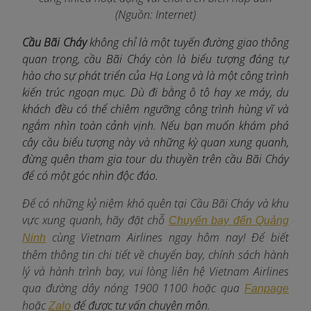
(Nguồn: Internet)
Cầu Bãi Cháy
không chỉ là một tuyến đường giao thông
quan trọng, cầu Bãi Cháy còn là biểu tượng đáng tự
hào cho sự phát triển của Hạ Long và là một công trình
kiến trúc ngoạn mục. Dù đi bằng ô tô hay xe máy, du
khách đều có thể chiêm ngưỡng công trình hùng vĩ và
ngắm nhìn toàn cảnh vịnh. Nếu bạn muốn khám phá
cây cầu biểu tượng này và những kỳ quan xung quanh,
đừng quên tham gia tour du thuyền trên cầu Bãi Cháy
để có một góc nhìn độc đáo.
Để có những kỷ niệm khó quên tại Cầu Bãi Cháy và khu
vực xung quanh, hãy đặt chỗ
Chuyến bay đến Quảng
c
ùng Vietnam Airlines ngay hôm nay! Để biết
Ninh
thêm thông tin chi tiết về chuyến bay, chính sách hành
lý và hành trình bay, vui lòng liên hệ Vietnam Airlines
qua đường dây nóng 1900 1100 hoặc qua
Fanpage
hoặc
để được tư vấn chuyên môn.
Zalo