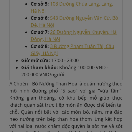
Cơ sở 5:
108 Đường Chùa Láng, Láng,
Hà Nội
Cơ sở 6:
543 Đường Nguyễn Văn Cừ, Bồ
Đề, Hà Nội
Cơ sở 7:
26 Đường Nguyễn Khuyến, Hà
Đông, Hà Nội
Cơ sở 8:
3 Đường Phạm Tuấn Tài, Cầu
Giấy, Hà Nội
Giờ mở cửa:
17:00 - 23:00
Giá tham khảo:
Khoảng
100.000 VND -
200.000 VND/người
A Choén - Bò Nướng Than Hoa là quán nướng theo
mô hình đường phố “5 sao” với giá “vừa tầm”.
Không gian thoáng, có khu bếp mở giúp thực
khách quan sát trực tiếp món ăn được chế biến tại
chỗ. Quán nổi bật với các món bò, nầm, má đào
heo nướng trên bếp than hoa thơm lừng kết hợp
với hai loại nước chấm độc quyền là sốt me và sốt