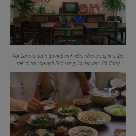
Xới Cơm là quán ăn nhỏ xinh xắn, nằm trong khu tập
thể cũ tại con ngõ Phố Láng Hạ (Nguồn: Xới Cơm)