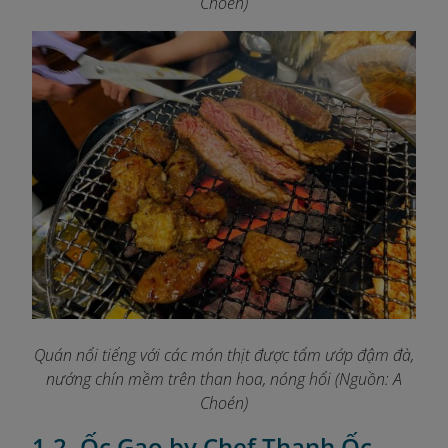
Choén)
Quán nổi tiếng với các món thịt được tẩm ướp đậm đà,
nướng chín mềm trên than hoa, nóng hổi (Nguồn: A
Choén)
1.2. Ốc Gao by Chef Thanh Ốc