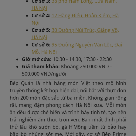
Cơ sở 3:
38 phố Hàm Long, Cửa Nam,
Hà Nội
Cơ sở 4:
12 Hàng Điếu, Hoàn Kiếm, Hà
Nội
Cơ sở 5:
30 Đường Núi Trúc, Giảng Võ,
Hà Nội
Cơ sở 6:
95 Đường Nguyễn Văn Lộc, Đại
Mỗ, Hà Nội
Giờ mở cửa:
10:30 - 14:30, 17:30 - 22:30
Giá tham khảo:
Khoảng
250.000 VND -
500.000 VND/người
Bếp Quán là nhà hàng món Việt theo mô hình
truyền thống kết hợp hiện đại, nổi bật với thực đơn
hơn 200 món đặc sắc từ ba miền. Không gian rộng
rãi, mang đậm phong cách Hà Nội xưa. Mỗi món
ăn đều được chế biến và trình bày tinh tế, tạo nên
trải nghiệm ẩm thực trọn vẹn. Bạn nhất định phải
thử lẩu khô sườn bò, gà H’Mông tiềm tứ bảo hay
bắp bò nhúng sốt me. Mới đây, cơ sở Bếp Prime