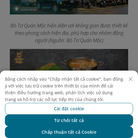
Bò Tơ Quán Mộc hiện diện với không gian được thiết kế
theo phong cách hiện đại, phù hợp cho nhóm đông
người (Nguồn: Bò Tơ Quán Mộc)
Bằng cách nhấp vào "Chấp nhận tất cả cookie", bạn đồng
ý với việc lưu trữ cookie trên thiết bị của mình để cải
thiện điều hướng trang web, phân tích việc sử dụng
trang và hỗ trợ các nỗ lực tiếp thị của chúng tôi.
Cài đặt cookie
Từ chối tất cả
Chat với NEO
Chấp thuận tất cả Cookie