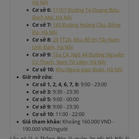
Hà Nội
Cơ sở 6:
111E7 Đường Tạ Quang Bửu,
Bạch Mai, Hà Nội
Cơ sở 7:
143 Đường Hoàng Cầu, Đống
Đa, Hà Nội
Cơ sở 8:
24 TT2A, Khu đô thị Tây Nam
Linh Đàm, Hà Nội
Cơ sở 9:
Tòa C4, Ngõ 44 Đường Nguyễn
Cơ Thạch, Nam Từ Liêm, Hà Nội
Cơ sở 10:
Khu Ngoại giao đoàn, Hà Nội
Giờ mở cửa:
Cơ sở 1, 2, 4, 6, 7, 8:
9:00 - 23:00
Cơ sở 3:
9:30 - 23:30
Cơ sở 5:
9:00 - 00:00
Cơ sở 9:
9:00 - 23:30
Cơ sở 10:
11:00 - 22:00
Giá tham khảo:
Khoảng
160.000 VND -
190.000 VND/người
Lẩu gà lá é Thắng Béo là quán ăn tối Hà Nội lý