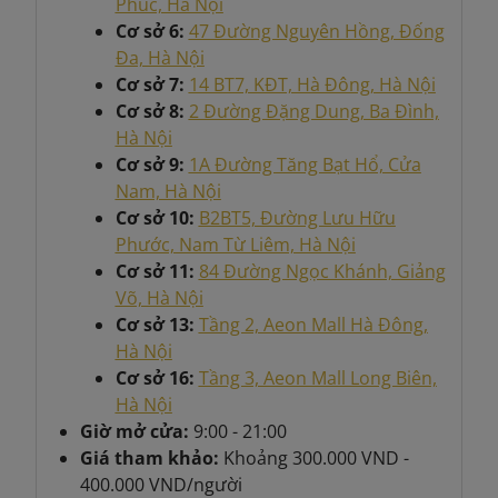
Phúc, Hà Nội
Cơ sở 6:
47 Đường Nguyên Hồng, Đống
Đa, Hà Nội
Cơ sở 7:
14 BT7, KĐT, Hà Đông, Hà Nội
Cơ sở 8:
2 Đường Đặng Dung, Ba Đình,
Hà Nội
Cơ sở 9:
1A Đường Tăng Bạt Hổ, Cửa
Nam, Hà Nội
Cơ sở 10:
B2BT5, Đường Lưu Hữu
Phước, Nam Từ Liêm, Hà Nội
Cơ sở 11:
84 Đường Ngọc Khánh, Giảng
Võ, Hà Nội
Cơ sở 13:
Tầng 2, Aeon Mall Hà Đông,
Hà Nội
Cơ sở 16:
Tầng 3, Aeon Mall Long Biên,
Hà Nội
Giờ mở cửa:
9:00 - 21:00
Giá tham khảo:
Khoảng
300.000 VND -
400.000 VND/người