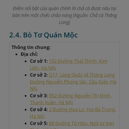
Điểm nổi bật của quán chính là chả cá được nấu tại
bàn trên một chiếc chảo nóng
(Nguồn: Chả cá Thăng
Long)
2.4. Bò Tơ Quán Mộc
Thông tin chung:
Địa chỉ:
Cơ sở 1:
102 Đường Thái Thịnh, Kim
Liên, Hà Nội
Cơ sở 2:
D17, Làng Quốc tế Thăng Long
Đường Nguyễn Phong Sắc, Cầu Giấy, Hà
Nội
Cơ sở 3:
B52 Đường Nguyễn Thị Định,
Thanh Xuân, Hà Nội
Cơ sở 4:
2 Đường Hoa Lư, Hai Bà Trưng,
Hà Nội
Cơ sở 5:
88 Đường Tố Hữu, Ngã tư Vạn