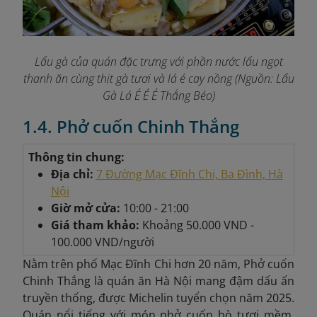
Lẩu gà của quán đặc trưng với phần nước lẩu ngọt
thanh ăn cùng thịt gà tươi và lá é cay nồng
(Nguồn: Lẩu
Gà Lá É É É Thắng Béo)
1.4. Phở cuốn Chinh Thắng
Thông tin chung:
Địa chỉ:
7 Đường Mạc Đĩnh Chi, Ba Đình, Hà
Nội
Giờ mở cửa:
10:00 - 21:00
Giá tham khảo:
Khoảng
50.000 VND -
100.000 VND/người
Nằm trên phố Mạc Đĩnh Chi hơn 20 năm, Phở cuốn
Chinh Thắng là quán ăn Hà Nội mang đậm dấu ấn
truyền thống, được Michelin tuyển chọn năm 2025.
Quán nổi tiếng với món phở cuốn bò tươi mềm,