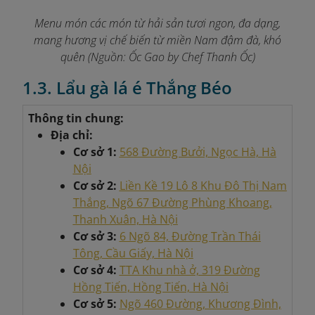
Menu món các món từ hải sản tươi ngon, đa dạng,
mang hương vị chế biến từ miền Nam đậm đà, khó
quên
(Nguồn: Ốc Gao by Chef Thanh Ốc)
1.3. Lẩu gà lá é Thắng Béo
Thông tin chung:
Địa chỉ:
Cơ sở 1:
568 Đường Bưởi, Ngọc Hà, Hà
Nội
Cơ sở 2:
Liền Kề 19 Lô 8 Khu Đô Thị Nam
Thắng, Ngõ 67 Đường Phùng Khoang,
Thanh Xuân, Hà Nội
Cơ sở 3:
6 Ngõ 84, Đường Trần Thái
Tông, Cầu Giấy, Hà Nội
Cơ sở 4:
TTA Khu nhà ở, 319 Đường
Hồng Tiến, Hồng Tiến, Hà Nội
Cơ sở 5:
Ngõ 460 Đường, Khương Đình,