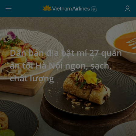
Dân bản địa bật mí 27 quán
ăn tối Hà Nội ngon, sạch,
chất lượng