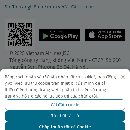
Sơ đồ trang
Liên hệ mua vé
Cài đặt cookies
© 2025 Vietnam Airlines JSC
Tổng công ty Hàng không Việt Nam - CTCP. Số 200
Nguyễn Sơn, Phường Bồ Đề, Hà Nội.
Điện thoại: (+84-24) 38272289. Fax: (+84-24)
Bằng cách nhấp vào "Chấp nhận tất cả cookie", bạn đồng
38722375
ý với việc lưu trữ cookie trên thiết bị của mình để cải
Giấy chứng nhận đăng ký doanh nghiệp, mã số
thiện điều hướng trang web, phân tích việc sử dụng
doanh nghiệp 0100107518, đăng ký lần đầu ngày
trang và hỗ trợ các nỗ lực tiếp thị của chúng tôi.
30/6/2010, đăng ký thay đổi lần thứ 10 ngày
Cài đặt cookie
24/7/2025, cấp bởi Sở Tài chính Thành phố Hà Nội.
Từ chối tất cả
Chat với NEO
Chấp thuận tất cả Cookie