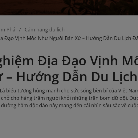
ám Phá
Cẩm nang du lịch
ịa Đạo Vịnh Mốc Như Người Bản Xứ – Hướng Dẫn Du Lịch Đ
ghiệm Địa Đạo Vịnh 
 – Hướng Dẫn Du Lịch
Là biểu tượng hùng mạnh cho sức sống bền bỉ của Việt Nam t
e chở cho hàng trăm người khỏi những trận bom dữ dội. Đư
đường hầm độc đáo này mang đến cái nhìn sâu sắc về cuộc