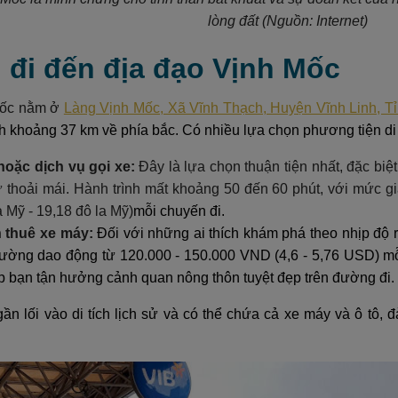
lòng đất
(Nguồn: Internet)
 đi đến địa đạo Vịnh Mốc
Mốc nằm ở
Làng Vịnh Mốc, Xã Vĩnh Thạch, Huyện Vĩnh Linh, T
h khoảng 37 km về phía bắc. Có nhiều lựa chọn phương tiện di 
hoặc dịch vụ gọi xe:
Đây là lựa chọn thuận tiện nhất, đặc bi
ự thoải mái. Hành trình mất khoảng 50 đến 60 phút, với mức 
a Mỹ - 19,18 đô la Mỹ)
mỗi chuyến đi.
 thuê xe máy:
Đối với những ai thích khám phá theo nhịp độ r
hường dao động từ 120.000 - 150.000 VND (4,6 - 5,76 USD) mỗ
p bạn tận hưởng cảnh quan nông thôn tuyệt đẹp trên đường đi.
ần lối vào di tích lịch sử và có thể chứa cả xe máy và ô tô,