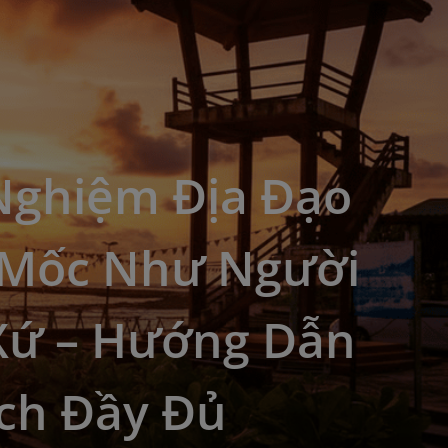
 Nghiệm Địa Đạo
 Mốc Như Người
Xứ – Hướng Dẫn
ịch Đầy Đủ