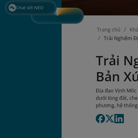
Chat với NEO
Trang chủ
Kh
Trải Nghiệm Đ
Trải N
Bản Xứ
Địa đạo Vịnh Mốc 
dưới lòng đất, ch
phương, hệ thống 