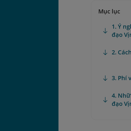
Mục lục
1. Ý n
đạo Vị
2. Các
3. Phí
4. Nhữ
đạo Vị