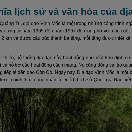
hĩa lịch sử và văn hóa của đ
h Quảng Trị, địa đạo Vịnh Mốc là một trong những công trình n
y dựng từ năm 1965 đến năm 1967 để ứng phó với các cuộc 
n 2 km và được cấu trúc thành ba tầng, mỗi tầng được thiết k
c chiến, hệ thống địa đạo này hoạt động như một khu định cư
i và hỗ trợ các hoạt động cách mạng. Nó cũng đóng vai trò quan 
g tiếp tế đến đảo Cồn Cỏ. Ngày nay, Địa đạo Vịnh Mốc là một
được chính thức công nhận là Di tích Lịch sử Quốc gia Đặc biệt