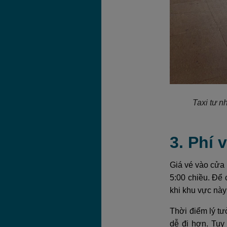
Taxi tư n
3. Phí 
Giá vé vào cửa
5:00 chiều. Để
khi khu vực nà
Thời điểm lý tư
dễ đi hơn. Tuy