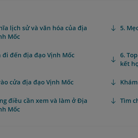
ghĩa lịch sử và văn hóa của địa
5. Mẹ
nh Mốc
h đi đến địa đạo Vịnh Mốc
6. To
kết h
 vào cửa địa đạo Vịnh Mốc
Khám
ng điều cần xem và làm ở Địa
Tìm c
nh Mốc