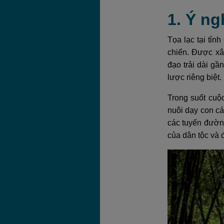
1. Ý ng
Tọa lạc tại tỉn
chiến. Được xâ
đạo trải dài gầ
lược riêng biệt.
Trong suốt cuộ
nuôi dạy con cá
các tuyến đườn
của dân tộc và 