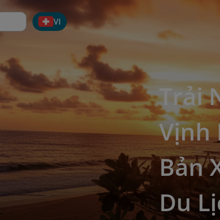
VI
Trải
Vịnh
Bản 
Du L