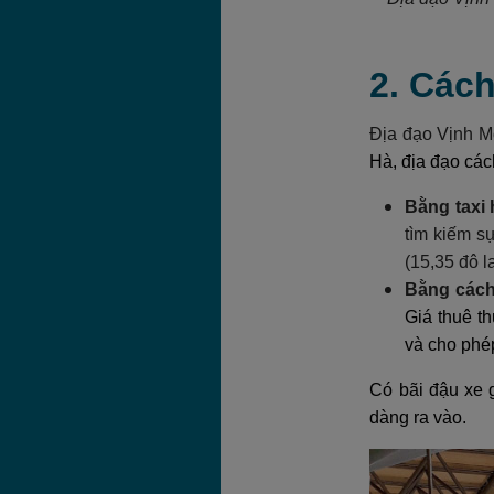
2. Cách
Địa đạo Vịnh 
Hà, địa đạo các
Bằng taxi 
tìm kiếm s
(15,35 đô l
Bằng cách
Giá thuê t
và cho phé
Có bãi đậu xe g
dàng ra vào.