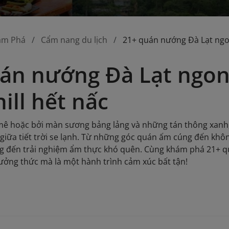
ám Phá
Cẩm nang du lịch
21+ quán nướng Đà Lạt ngon
án nướng Đà Lạt ngon
ill hết nấc
 mê hoặc bởi màn sương bảng lảng và những tán thông xanh
iữa tiết trời se lạnh. Từ những góc quán ấm cúng đến khôn
g đến trải nghiệm ẩm thực khó quên. Cùng khám phá 21+ q
hưởng thức mà là một hành trình cảm xúc bất tận!