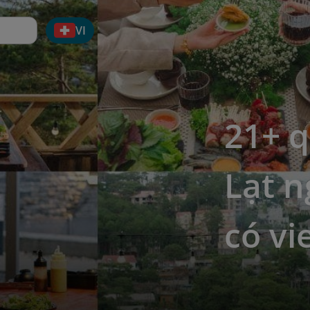
VI
21+ 
Lạt n
có vi