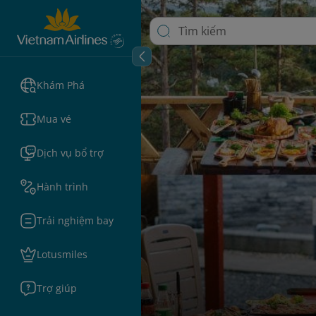
Khám Phá
Mua vé
Dịch vụ bổ trợ
Hành trình
Trải nghiệm bay
Lotusmiles
Trợ giúp