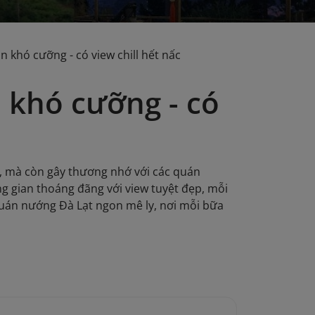
 khó cưỡng - có view chill hết nấc
 khó cưỡng - có
, mà còn gây thương nhớ với các quán
g gian thoáng đãng với view tuyệt đẹp, mỗi
uán nướng Đà Lạt ngon mê ly, nơi mỗi bữa