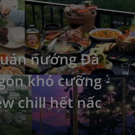
quán nướng Đà
gon khó cưỡng -
ew chill hết nấc