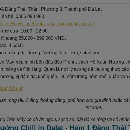
19A Đặng Thái Thân, Phường 3, Thành phố Đà Lạt.
liên hệ: 0366 098 980.
https://www.facebook.com/tiemnuongtrenmay/
- mở cửa: 10:00 - 22:00.
: Khoảng 55.000 - 299.000 VND.
ao: 4.6/5.0.
n nướng đặc trưng: Nướng, lẩu, cơm, salad, v.v.
n Mây nép mình bên đầu đèo Prenn, cách Hồ Xuân Hương chỉ 
h mông và tĩnh lặng. Quán là nơi lý tưởng để thưởng thức cá
i hương vị đậm đà, khó quên. Dù nằm trong hẻm nhỏ, quán vẫn có 
áng Đà Lạt
án rộng rãi, 2 tầng thoáng đãng, phù hợp cho gia đình hoặc c
Internet)
g Trên Mây có đồ ăn ngon, sạch sẽ, bãi đỗ xe rộng và có nhân 
ướng Chill in Dalat - Hẻm 1 Đặng Thái