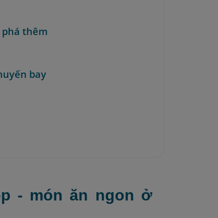
 phá thêm
huyến bay
ẹp - món ăn ngon ở