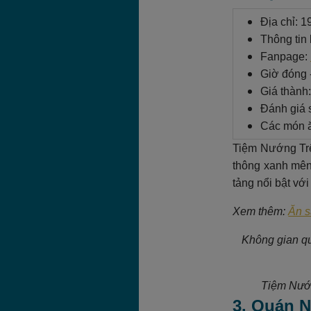
Địa chỉ: 
Thông tin 
Fanpage:
Giờ đóng 
Giá thành
Đánh giá s
Các món ă
Tiệm Nướng Trê
thông xanh mên
tảng nổi bật vớ
Xem thêm:
Ăn s
Không gian qu
Tiệm Nướn
3. Quán N