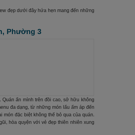
view đẹp dưới đây hứa hẹn mang đến những
ân, Phường 3
. Quán ẩn mình trên đồi cao, sở hữu không
 menu đa dạng, từ những món lẩu ấm áp đến
i món đặc biệt không thể bỏ qua của quán.
gũi, hòa quyện với vẻ đẹp thiên nhiên xung