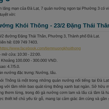
n lãng mạn của Đà Lạt, 7 quán nướng ngon tại Phường 3 có 
tuyệt vời:
ướng Khói Thông - 23/2 Đặng Thái Th
23/2 đường Đặng Thái Thân, Phường 3, Thành phố Đà Lạt.
liên hệ: 039 749 7403.
https://www.facebook.com/tiemnuongkhoithong
- mở cửa: 10:30 - 22:00.
: Khoảng 100.000 - 300.000 VND.
ao: 4.7/5.0.
n nướng đặc trưng: Nướng, lẩu.
i Thông là một trong những quán nướng nổi tiếng tại Đà Lạt
ng với tầm nhìn bao quát rừng thông xanh bạt ngàn. Sở hữu
g thơm lừng, trong đó gà nướng cơm lam và lẩu cá tầm là ha
c thiết kế chủ yếu từ gỗ, mang lại cảm giác ấm cúng và gần 