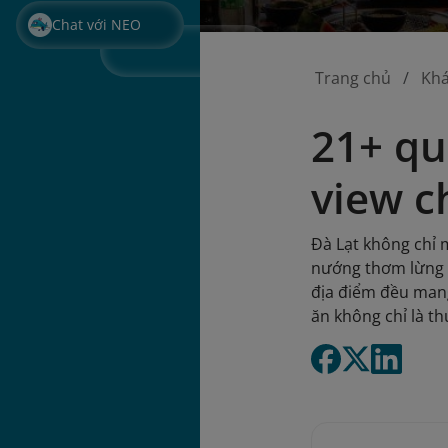
Chat với NEO
Trang chủ
Kh
21+ qu
view ch
Đà Lạt không chỉ
nướng thơm lừng g
địa điểm đều man
ăn không chỉ là t