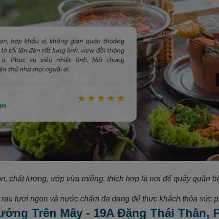
n, chất lượng, ướp vừa miệng, thích hợp là nơi để quây quần bê
rau tươi ngon và nước chấm đa dạng để thực khách thỏa sức pha
Nướng Trên Mây - 19A Đặng Thái Thân,