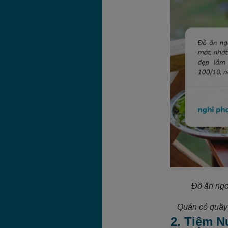
Đồ ăn ngo
Quán có quầy 
2. Tiệm 