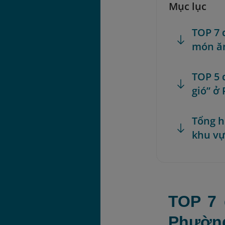
Mục lục
TOP 7 
món ă
TOP 5 
gió” ở
Tổng h
khu vự
TOP 7 
Phườn