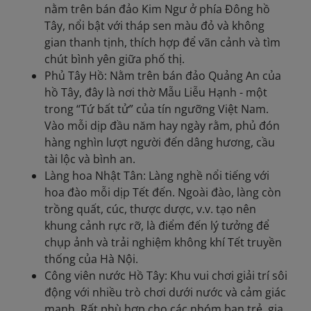
nằm trên bán đảo Kim Ngư ở phía Đông hồ
Tây, nổi bật với tháp sen màu đỏ và không
gian thanh tịnh, thích hợp để vãn cảnh và tìm
chút bình yên giữa phố thị.
Phủ Tây Hồ: Nằm trên bán đảo Quảng An của
hồ Tây, đây là nơi thờ Mẫu Liễu Hạnh - một
trong “Tứ bất tử” của tín ngưỡng Việt Nam.
Vào mỗi dịp đầu năm hay ngày rằm, phủ đón
hàng nghìn lượt người đến dâng hương, cầu
tài lộc và bình an.
Làng hoa Nhật Tân: Làng nghề nổi tiếng với
hoa đào mỗi dịp Tết đến. Ngoài đào, làng còn
trồng quất, cúc, thược dược, v.v. tạo nên
khung cảnh rực rỡ, là điểm đến lý tưởng để
chụp ảnh và trải nghiệm không khí Tết truyền
thống của Hà Nội.
Công viên nước Hồ Tây: Khu vui chơi giải trí sôi
động với nhiều trò chơi dưới nước và cảm giác
mạnh. Rất phù hợp cho các nhóm bạn trẻ, gia