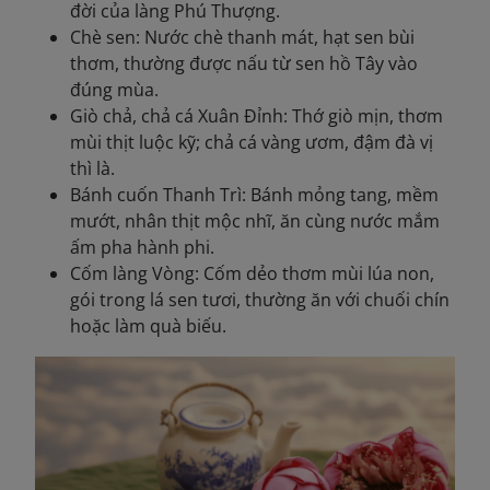
đời của làng Phú Thượng.
Chè sen: Nước chè thanh mát, hạt sen bùi
thơm, thường được nấu từ sen hồ Tây vào
đúng mùa.
Giò chả, chả cá Xuân Đỉnh: Thớ giò mịn, thơm
mùi thịt luộc kỹ; chả cá vàng ươm, đậm đà vị
thì là.
Bánh cuốn Thanh Trì: Bánh mỏng tang, mềm
mướt, nhân thịt mộc nhĩ, ăn cùng nước mắm
ấm pha hành phi.
Cốm làng Vòng: Cốm dẻo thơm mùi lúa non,
gói trong lá sen tươi, thường ăn với chuối chín
hoặc làm quà biếu.