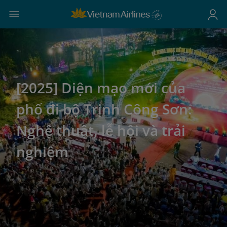
[2025] Diện mạo mới của
phố đi bộ Trịnh Công Sơn:
Nghệ thuật, lễ hội và trải
nghiệm