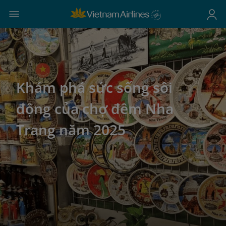
Khám phá sức sống sôi
động của chợ đêm Nha
Trang năm 2025