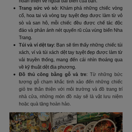
hoàn thiện vẻ ngoài bãi biển của bạn.
Trang sức vỏ sò
: Khám phá những chiếc vòng
cổ, hoa tai và vòng tay tuyệt đẹp được làm từ vỏ
sò và san hô, mỗi chiếc đều được chế tác độc
đáo và phản ánh nét quyến rũ của vùng biển Nha
Trang.
Túi và ví dệt tay
: Bạn sẽ tìm thấy những chiếc túi
xách, ví và túi xách dệt tay tuyệt đẹp được làm từ
vải truyền thống, mang đến cái nhìn thoáng qua
về kỹ thuật dệt địa phương.
Đồ thủ công bằng gỗ và tre
: Từ những bức
tượng gỗ chạm khắc tinh xảo đến những chiếc
giỏ tre thân thiện với môi trường và đồ trang trí
nhà cửa, những món đồ này sẽ là vật lưu niệm
hoặc quà tặng hoàn hảo.