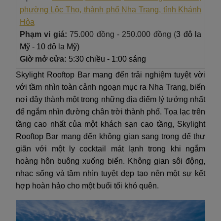
phường Lộc Thọ, thành phố Nha Trang, tỉnh Khánh
Hòa
Phạm vi giá:
75.000 đồng - 250.000 đồng
(
3 đô la
Mỹ - 10 đô la Mỹ)
Giờ mở cửa:
5:30 chiều - 1:00 sáng
Skylight Rooftop Bar mang đến trải nghiệm tuyệt vời
với tầm nhìn toàn cảnh ngoạn mục ra Nha Trang, biến
nơi đây thành một trong những địa điểm lý tưởng nhất
để ngắm nhìn đường chân trời thành phố. Tọa lạc trên
tầng cao nhất của một khách sạn cao tầng, Skylight
Rooftop Bar mang đến không gian sang trọng để thư
giãn với một ly cocktail mát lạnh trong khi ngắm
hoàng hôn buông xuống biển. Không gian sôi động,
nhạc sống và tầm nhìn tuyệt đẹp tạo nên một sự kết
hợp hoàn hảo cho một buổi tối khó quên.