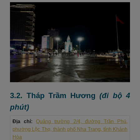
3.2. Tháp Trầm Hương
(đi bộ 4
phút)
Địa chỉ:
Quảng trường 2/4, đường Trần Phú,
phường Lộc Thọ, thành phố Nha Trang, tỉnh Khánh
Hòa