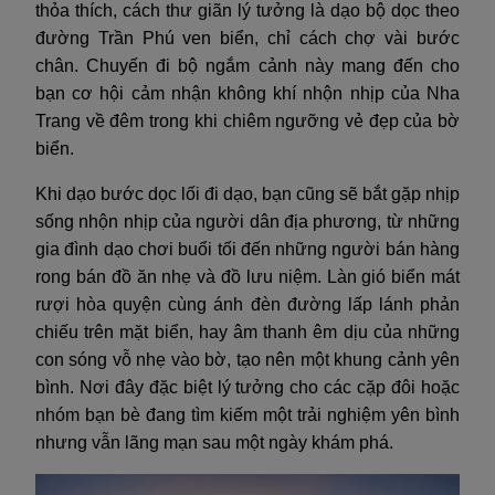
thỏa thích, cách thư giãn lý tưởng là dạo bộ dọc theo
đường Trần Phú ven biển, chỉ cách chợ vài bước
chân. Chuyến đi bộ ngắm cảnh này mang đến cho
bạn cơ hội cảm nhận không khí nhộn nhịp của Nha
Trang về đêm trong khi chiêm ngưỡng vẻ đẹp của bờ
biển.
Khi dạo bước dọc lối đi dạo, bạn cũng sẽ bắt gặp nhịp
sống nhộn nhịp của người dân địa phương, từ những
gia đình dạo chơi buổi tối đến những người bán hàng
rong bán đồ ăn nhẹ và đồ lưu niệm. Làn gió biển mát
rượi hòa quyện cùng ánh đèn đường lấp lánh phản
chiếu trên mặt biển, hay âm thanh êm dịu của những
con sóng vỗ nhẹ vào bờ, tạo nên một khung cảnh yên
bình. Nơi đây đặc biệt lý tưởng cho các cặp đôi hoặc
nhóm bạn bè đang tìm kiếm một trải nghiệm yên bình
nhưng vẫn lãng mạn sau một ngày khám phá.