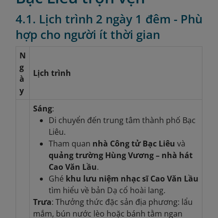
4.1. Lịch trình 2 ngày 1 đêm - Phù
hợp cho người ít thời gian
N
g
Lịch trình
à
y
Sáng
:
Di chuyển đến trung tâm thành phố Bạc
Liêu.
Tham quan
nhà Công tử Bạc Liêu
và
quảng trường Hùng Vương – nhà hát
Cao Văn Lầu
.
Ghé
khu lưu niệm nhạc sĩ Cao Văn Lầu
tìm hiểu về bản Dạ cổ hoài lang.
Trưa
: Thưởng thức đặc sản địa phương: lẩu
mắm, bún nước lèo hoặc bánh tằm ngan