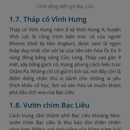
Cánh đồng điện gió Bạc Liêu
1.7. Tháp cổ Vĩnh Hưng
Tháp cổ Vĩnh Hưng nằm ở xã Vĩnh Hưng A, huyện
Vĩnh Lợi, là công trình kiến trúc cổ của người
Khơme (thời kỳ tiền Angkor), được xem là ngọn
tháp duy nhất còn sót lại của nền văn hóa Óc Eo ở
vùng đồng bằng sông Cửu Long. Tháp cao gần 9
mét, xây bằng gạch cổ, mang phong cách kiến trúc
Chăm Pa. Không chỉ có giá trị lịch sử, nơi đây còn là
điểm dừng chân thú vị dành cho những ai yêu
thích khảo cổ học, lịch sử văn hóa và muốn khám
phá dấu tích xưa của Bạc Liêu.
1.8. Vườn chim Bạc Liêu
Cách trung tâm thành phố Bạc Liêu khoảng 6km,
vườn chim Bạc Liêu là khu bảo tồn thiên nhiên
rộng hơn 300ha, nơi sinh sống của hàng trăm loài