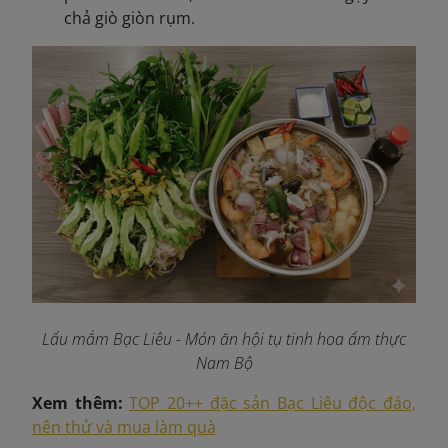
chả giò giòn rụm.
Lẩu mắm Bạc Liêu - Món ăn hội tụ tinh hoa ẩm thực
Nam Bộ
Xem thêm:
TOP 20++ đặc sản Bạc Liêu độc đáo,
nên thử và mua làm quà