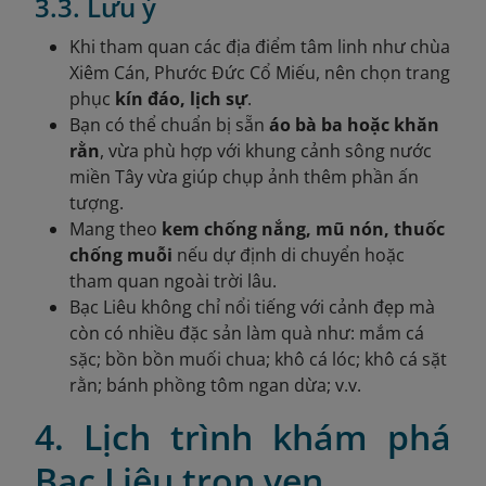
3.3. Lưu ý
Khi tham quan các địa điểm tâm linh như chùa
Xiêm Cán, Phước Đức Cổ Miếu, nên chọn trang
phục
kín đáo, lịch sự
.
Bạn có thể chuẩn bị sẵn
áo bà ba hoặc khăn
rằn
, vừa phù hợp với khung cảnh sông nước
miền Tây vừa giúp chụp ảnh thêm phần ấn
tượng.
Mang theo
kem chống nắng, mũ nón, thuốc
chống muỗi
nếu dự định di chuyển hoặc
tham quan ngoài trời lâu.
Bạc Liêu không chỉ nổi tiếng với cảnh đẹp mà
còn có nhiều đặc sản làm quà như: mắm cá
sặc; bồn bồn muối chua; khô cá lóc; khô cá sặt
rằn; bánh phồng tôm ngan dừa; v.v.
4. Lịch trình khám phá
Bạc Liêu trọn vẹn