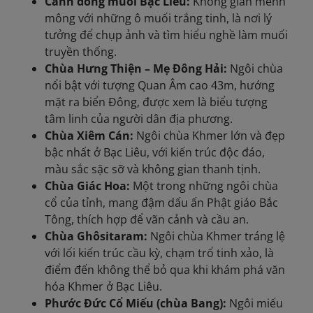
Cánh đồng muối Bạc Liêu:
Không gian mênh
mông với những ô muối trắng tinh, là nơi lý
tưởng để chụp ảnh và tìm hiểu nghề làm muối
truyền thống.
Chùa Hưng Thiện – Mẹ Đông Hải:
Ngôi chùa
nổi bật với tượng Quan Âm cao 43m, hướng
mặt ra biển Đông, được xem là biểu tượng
tâm linh của người dân địa phương.
Chùa Xiêm Cán:
Ngôi chùa Khmer lớn và đẹp
bậc nhất ở Bạc Liêu, với kiến trúc độc đáo,
màu sắc sặc sỡ và không gian thanh tịnh.
Chùa Giác Hoa:
Một trong những ngôi chùa
cổ của tỉnh, mang đậm dấu ấn Phật giáo Bắc
Tông, thích hợp để vãn cảnh và cầu an.
Chùa Ghôsitaram:
Ngôi chùa Khmer tráng lệ
với lối kiến trúc cầu kỳ, chạm trổ tinh xảo, là
điểm đến không thể bỏ qua khi khám phá văn
hóa Khmer ở Bạc Liêu.
Phước Đức Cổ Miếu (chùa Bang):
Ngôi miếu