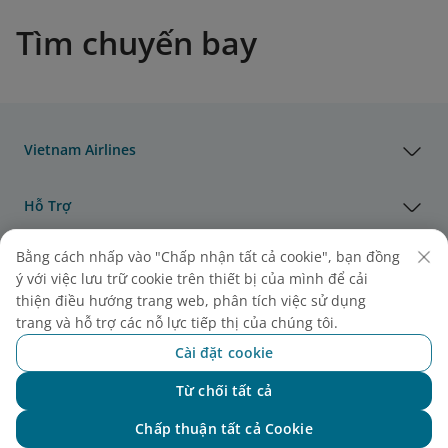
Tìm chuyến bay
Vietnam Airlines
Hỗ Trợ
Bằng cách nhấp vào "Chấp nhận tất cả cookie", bạn đồng
Pháp Lý
ý với việc lưu trữ cookie trên thiết bị của mình để cải
thiện điều hướng trang web, phân tích việc sử dụng
Thông Tin Hữu Ích
trang và hỗ trợ các nỗ lực tiếp thị của chúng tôi.
Cài đặt cookie
Đại lý & Đối tác
Từ chối tất cả
Chat với NEO
Chấp thuận tất cả Cookie
Vận Tải Hàng Hóa