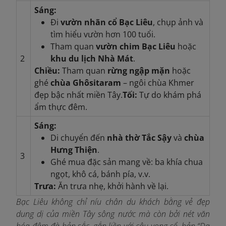
Sáng:
Đi
vườn nhãn cổ Bạc Liêu
, chụp ảnh và
tìm hiểu vườn hơn 100 tuổi.
Tham quan
vườn chim Bạc Liêu
hoặc
2
khu du lịch Nhà Mát
.
Chiều:
Tham quan
rừng ngập mặn
hoặc
ghé
chùa Ghôsitaram
– ngôi chùa Khmer
đẹp bậc nhất miền Tây.
Tối:
Tự do khám phá
ẩm thực đêm.
Sáng:
Di chuyển đến
nhà thờ Tắc Sậy
và
chùa
Hưng Thiện
.
3
Ghé mua đặc sản mang về: ba khía chua
ngọt, khô cá, bánh pía, v.v.
Trưa:
Ăn trưa nhẹ, khởi hành về lại.
Bạc Liêu không chỉ níu chân du khách bằng vẻ đẹp
dung dị của miền Tây sông nước mà còn bởi nét văn
hóa đậm đà bản sắc, gắn liền với câu vọng cổ, bản “Dạ