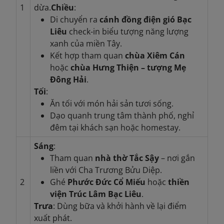
1
dừa.
Chiều
:
Di chuyển ra
cánh đồng điện gió Bạc
Liêu
check-in biểu tượng năng lượng
xanh của miền Tây.
Kết hợp tham quan
chùa Xiêm Cán
hoặc
chùa Hưng Thiện – tượng Mẹ
Đông Hải
.
Tối
:
Ăn tối với món hải sản tươi sống.
Dạo quanh trung tâm thành phố, nghỉ
đêm tại khách sạn hoặc homestay.
Sáng
:
Tham quan
nhà thờ Tắc Sậy
– nơi gắn
liền với Cha Trương Bửu Diệp.
2
Ghé
Phước Đức Cổ Miếu
hoặc
thiền
viện Trúc Lâm Bạc Liêu
.
Trưa
: Dùng bữa và khởi hành về lại điểm
xuất phát.