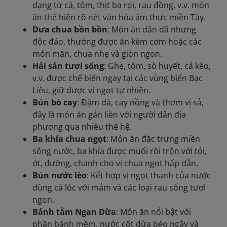
dạng từ cá, tôm, thịt ba rọi, rau đồng, v.v. món
ăn thể hiện rõ nét văn hóa ẩm thực miền Tây.
Dưa chua bồn bồn
: Món ăn dân dã nhưng
độc đáo, thường được ăn kèm cơm hoặc các
món mặn, chua nhẹ và giòn ngon.
Hải sản tươi sống
: Ghẹ, tôm, sò huyết, cá kèo,
v.v. được chế biến ngay tại các vùng biển Bạc
Liêu, giữ được vị ngọt tự nhiên.
Bún bò cay
: Đậm đà, cay nồng và thơm vị sả,
đây là món ăn gắn liền với người dân địa
phương qua nhiều thế hệ.
Ba khía chua ngọt
: Món ăn đặc trưng miền
sông nước, ba khía được muối rồi trộn với tỏi,
ớt, đường, chanh cho vị chua ngọt hấp dẫn.
Bún nước lèo
: Kết hợp vị ngọt thanh của nước
dùng cá lóc với mắm và các loại rau sống tươi
ngon.
Bánh tằm Ngan Dừa
: Món ăn nổi bật với
phần bánh mềm, nước cốt dừa béo ngậy và