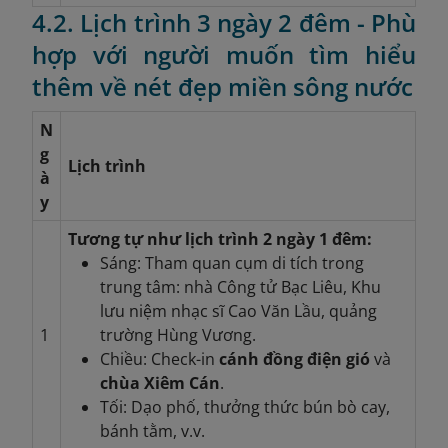
4.2. Lịch trình 3 ngày 2 đêm - Phù
hợp với người muốn tìm hiểu
thêm về nét đẹp miền sông nước
N
g
Lịch trình
à
y
Tương tự như lịch trình 2 ngày 1 đêm:
Sáng: Tham quan cụm di tích trong
trung tâm: nhà Công tử Bạc Liêu, Khu
lưu niệm nhạc sĩ Cao Văn Lầu, quảng
1
trường Hùng Vương.
Chiều: Check-in
cánh đồng điện gió
và
chùa Xiêm Cán
.
Tối: Dạo phố, thưởng thức bún bò cay,
bánh tằm, v.v.