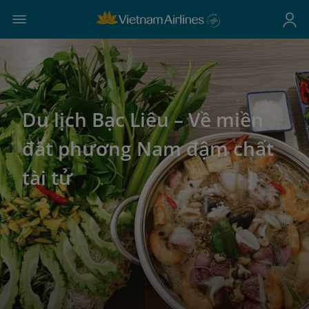
Du lịch Bạc Liêu – Về miền
đất phương Nam đậm chất
tài tử