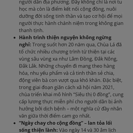
người dân địa phương. Đây không chỉ là nơi tu
học mà còn là điểm kết nối cộng đồng, nuôi
dưỡng đời sống tinh thần và tạo cơ hội để mọi
người thực hành chánh niệm trong không gian
thanh tịnh.
Hành trình thiện nguyện không ngừng
nghỉ:
Trong suốt hơn 20 năm qua, Chùa Lá đã
tổ chức nhiều chương trình từ thiện tại các
vùng sâu vùng xa như Lâm Đồng, Đắk Nông,
Đắk Lắk. Những chuyến đi mang theo hàng
hóa, nhu yếu phẩm và cả tinh thần sẻ chia,
động viên bà con vượt qua khó khăn. Đặc biệt,
trong giai đoạn giãn cách xã hội năm 2021,
chùa triển khai mô hình “Siêu thị 0 đồng”, cung
cấp lương thực miễn phí cho người dân bị ảnh
hưởng bởi dịch bệnh – một nghĩa cử đầy nhân
văn giữa thời điểm cam go nhất.
“Ngày chay cho cộng đồng” – lan tỏa lối
sống thiện lành:
Vào ngày 14 và 30 âm lịch