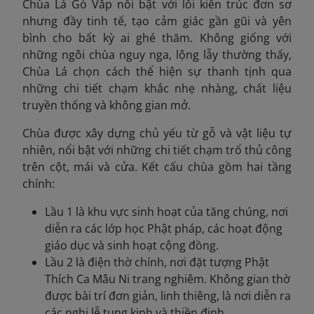
Chùa Lá Gò Vấp nổi bật với lối kiến trúc đơn sơ
nhưng đầy tinh tế, tạo cảm giác gần gũi và yên
bình cho bất kỳ ai ghé thăm. Không giống với
những ngôi chùa nguy nga, lộng lẫy thường thấy,
Chùa Lá chọn cách thể hiện sự thanh tịnh qua
những chi tiết chạm khắc nhẹ nhàng, chất liệu
truyền thống và không gian mở.
Chùa được xây dựng chủ yếu từ gỗ và vật liệu tự
nhiên, nổi bật với những chi tiết chạm trổ thủ công
trên cột, mái và cửa. Kết cấu chùa gồm hai tầng
chính:
Lầu 1 là khu vực sinh hoạt của tăng chúng, nơi
diễn ra các lớp học Phật pháp, các hoạt động
giáo dục và sinh hoạt cộng đồng.
Lầu 2 là điện thờ chính, nơi đặt tượng Phật
Thích Ca Mâu Ni trang nghiêm. Không gian thờ
được bài trí đơn giản, linh thiêng, là nơi diễn ra
các nghi lễ tụng kinh và thiền định.