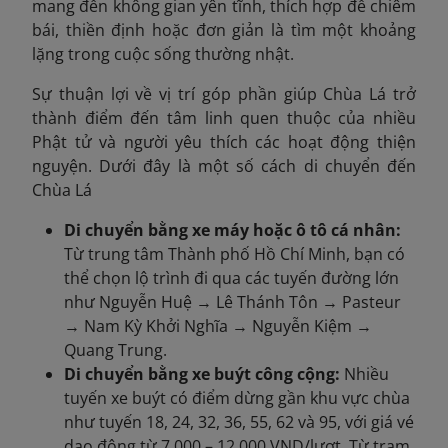
mang đến không gian yên tĩnh, thích hợp để chiêm
bái, thiền định hoặc đơn giản là tìm một khoảng
lặng trong cuộc sống thường nhật.
Sự thuận lợi về vị trí góp phần giúp Chùa Lá trở
thành điểm đến tâm linh quen thuộc của nhiều
Phật tử và người yêu thích các hoạt động thiện
nguyện. Dưới đây là một số cách di chuyển đến
Chùa Lá
Di chuyển bằng xe máy hoặc ô tô cá nhân:
Từ trung tâm Thành phố Hồ Chí Minh, bạn có
thể chọn lộ trình đi qua các tuyến đường lớn
như Nguyễn Huệ → Lê Thánh Tôn → Pasteur
→ Nam Kỳ Khởi Nghĩa → Nguyễn Kiệm →
Quang Trung.
Di chuyển bằng xe buýt công cộng:
Nhiều
tuyến xe buýt có điểm dừng gần khu vực chùa
như tuyến 18, 24, 32, 36, 55, 62 và 95, với giá vé
dao động từ 7.000 – 12.000 VND/lượt. Từ trạm