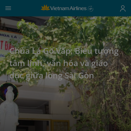
Chùa Lá Gò Vấp: Biểu tượng
tâm linh, văn hóa và giáo
dục giữa lòng Sài Gòn