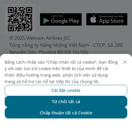
© 2025 Vietnam Airlines JSC
Tổng công ty Hàng không Việt Nam - CTCP. Số 200
Nguyễn Sơn, Phường Bồ Đề, Hà Nội.
Điện thoại: (+84-24) 38272289. Fax: (+84-24)
Bằng cách nhấp vào "Chấp nhận tất cả cookie", bạn đồng
38722375
ý với việc lưu trữ cookie trên thiết bị của mình để cải
Giấy chứng nhận đăng ký doanh nghiệp, mã số
thiện điều hướng trang web, phân tích việc sử dụng
doanh nghiệp 0100107518, đăng ký lần đầu ngày
trang và hỗ trợ các nỗ lực tiếp thị của chúng tôi.
30/6/2010, đăng ký thay đổi lần thứ 10 ngày
Cài đặt cookie
24/7/2025, cấp bởi Sở Tài chính Thành phố Hà Nội.
Từ chối tất cả
Chat với NEO
Chấp thuận tất cả Cookie