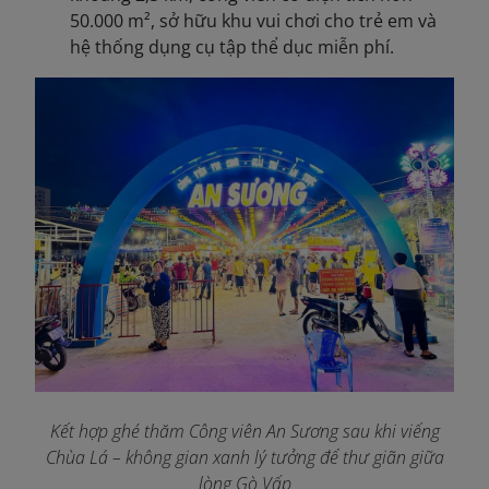
50.000 m², sở hữu khu vui chơi cho trẻ em và
hệ thống dụng cụ tập thể dục miễn phí.
Kết hợp ghé thăm Công viên An Sương sau khi viếng
Chùa Lá – không gian xanh lý tưởng để thư giãn giữa
lòng Gò Vấp