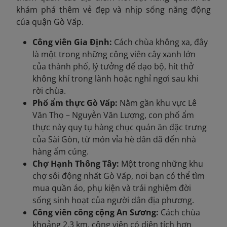
khám phá thêm vẻ đẹp và nhịp sống năng động
của quận Gò Vấp.
Công viên Gia Định:
Cách chùa không xa, đây
là một trong những công viên cây xanh lớn
của thành phố, lý tưởng để dạo bộ, hít thở
không khí trong lành hoặc nghỉ ngơi sau khi
rời chùa.
Phố ẩm thực Gò Vấp:
Nằm gần khu vực Lê
Văn Thọ – Nguyễn Văn Lượng, con phố ẩm
thực này quy tụ hàng chục quán ăn đặc trưng
của Sài Gòn, từ món vỉa hè dân dã đến nhà
hàng ấm cúng.
Chợ Hạnh Thông Tây:
Một trong những khu
chợ sôi động nhất Gò Vấp, nơi bạn có thể tìm
mua quần áo, phụ kiện và trải nghiệm đời
sống sinh hoạt của người dân địa phương.
Công viên công cộng An Sương:
Cách chùa
khoảng 2,3 km, công viên có diện tích hơn