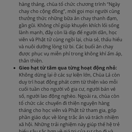
hàng tháng, chùa tổ chức chương trình “Ngày
chay cho cộng đồng”, mời gọi mọi người cùng
thưởng thức những bữa ăn chay thanh đạm,
gần gũi. Không chỉ giúp khuyến khích lối sống
lành mạnh, đây còn là dịp để người dân, học
viên và Phật tử cùng ngồi lại, chia sẻ, thấu hiểu
và nuôi dưỡng lòng từ bi. Các buổi ăn chay
được phục vụ miễn phí trong không khí ấm áp,
thân thiện.
Gieo hạt từ tâm qua từng hoạt động nhỏ:
Không dừng lại ở các sự kiện lớn, Chùa Lá còn
duy trì hoạt động phát cơm từ thiện vào mỗi
cuối tuần cho người vô gia cư, người bán vé
số, người lao động nghèo. Ngoài ra, chùa còn
tổ chức các chuyến đi thiện nguyện hàng
tháng cho học viên và Phật tử tham gia, góp
phần giáo dục về lòng trắc ẩn và trách nhiệm
xã hội. Những trải nghiệm này giúp thế hệ trẻ
hiểu sâu sắc hơn về giá trị của sự cho đi và