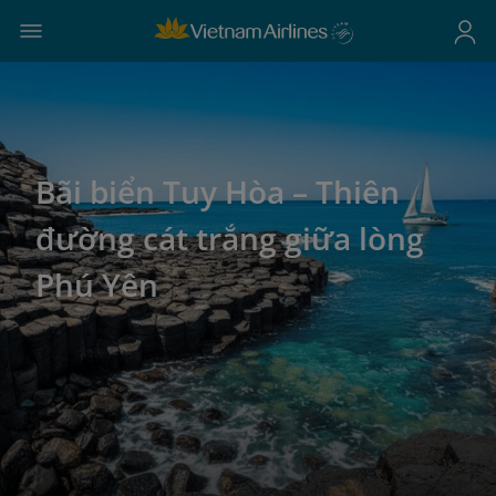
Bãi biển Tuy Hòa – Thiên
đường cát trắng giữa lòng
Phú Yên