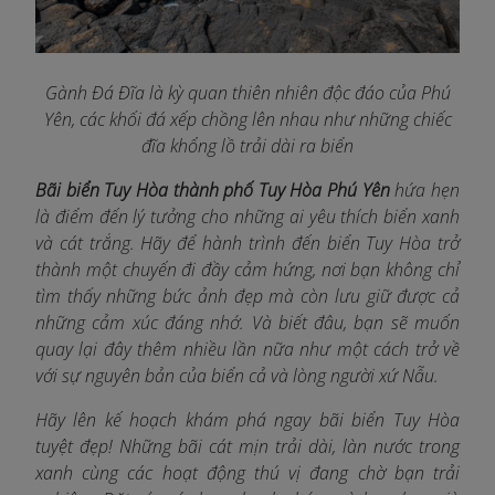
Gành Đá Đĩa là kỳ quan thiên nhiên độc đáo của Phú
Yên, các khối đá xếp chồng lên nhau như những chiếc
đĩa khổng lồ trải dài ra biển
Bãi biển Tuy Hòa thành phố Tuy Hòa Phú Yên
hứa hẹn
là điểm đến lý tưởng cho những ai yêu thích biển xanh
và cát trắng. Hãy để hành trình đến biển Tuy Hòa trở
thành một chuyến đi đầy cảm hứng, nơi bạn không chỉ
tìm thấy những bức ảnh đẹp mà còn lưu giữ được cả
những cảm xúc đáng nhớ. Và biết đâu, bạn sẽ muốn
quay lại đây thêm nhiều lần nữa như một cách trở về
với sự nguyên bản của biển cả và lòng người xứ Nẫu.
Hãy lên kế hoạch khám phá ngay bãi biển Tuy Hòa
tuyệt đẹp! Những bãi cát mịn trải dài, làn nước trong
xanh cùng các hoạt động thú vị đang chờ bạn trải