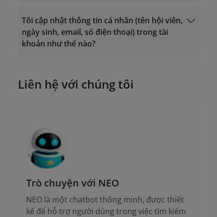
vip.lotusmiles@vietnamairlines.com
(dành cho hội viên Triệu Dặm, Bạch
(dành cho hội viên Triệu Dặm, Bạch
Kim, Vàng);
Tôi cập nhật thông tin cá nhân (tên hội viên,
Đăng nhập
Kim, Vàng);
lotusmiles@vietnamairlines.com
ngày sinh, email, số điện thoại) trong tài
lotusmiles@vietnamairlines.com
(dành cho hội viên Titan, Bạc, Đăng
khoản như thế nào?
(dành cho hội viên Titan, Bạc, Đăng
ký);
ký);
2. Liên hệ
chi nhánh của Vietnam Airlines
để
2. Liên hệ
chi nhánh của Vietnam Airlines
để
được hướng dẫn trực tiếp.
Liên hệ với chúng tôi
được hướng dẫn trực tiếp.
Trò chuyện với NEO
NEO là một chatbot thông minh, được thiết
kế để hỗ trợ người dùng trong việc tìm kiếm