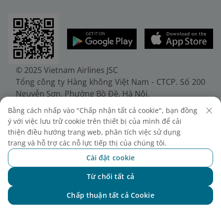
© 2025 Vietnam Airlines JSC
Tổng công ty Hàng không Việt Nam - CTCP. Số 200
Nguyễn Sơn, Phường Bồ Đề, Hà Nội.
Điện thoại: (+84-24) 38272289. Fax: (+84-24)
Bằng cách nhấp vào "Chấp nhận tất cả cookie", bạn đồng
38722375
ý với việc lưu trữ cookie trên thiết bị của mình để cải
Giấy chứng nhận đăng ký doanh nghiệp, mã số
thiện điều hướng trang web, phân tích việc sử dụng
doanh nghiệp 0100107518, đăng ký lần đầu ngày
trang và hỗ trợ các nỗ lực tiếp thị của chúng tôi.
30/6/2010, đăng ký thay đổi lần thứ 10 ngày
Cài đặt cookie
24/7/2025, cấp bởi Sở Tài chính Thành phố Hà Nội.
Từ chối tất cả
Chat với NEO
Chấp thuận tất cả Cookie