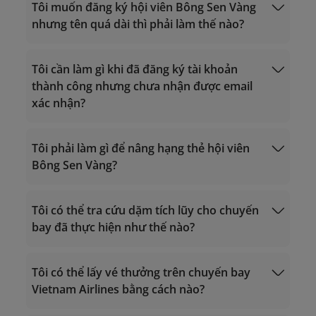
Tôi muốn đăng ký hội viên Bông Sen Vàng
nhưng tên quá dài thì phải làm thế nào?
Tôi cần làm gì khi đã đăng ký tài khoản
thành công nhưng chưa nhận được email
xác nhận?
Giờ hoạt động 24/7
Gọi trong lãnh thổ Việt Nam: 1900 1800
Gọi từ nước ngoài về Việt Nam: +84 24
Tôi phải làm gì để nâng hạng thẻ hội viên
38320320
Bông Sen Vàng?
Email:
vip.lotusmiles@vietnamairlines.com
noreply.lotusmiles@info.vietnamairlines.com
(dành cho hội viên Triệu Dặm, Bạch
Tôi có thể tra cứu dặm tích lũy cho chuyến
Kim, Vàng)
bay đã thực hiện như thế nào?
lotusmiles@vietnamairlines.com
tiêu chí xét hạng
Giờ hoạt động 24/7
(dành cho hội viên Titan, Bạc, Đăng ký)
Gọi trong lãnh thổ Việt Nam: 1900 1800
Tính dặm bay
Gọi từ nước ngoài về Việt Nam: +84 24
Mua dặm
Tôi có thể lấy vé thưởng trên chuyến bay
38320320
Vietnam Airlines bằng cách nào?
Email:
vip.lotusmiles@vietnamairlines.com