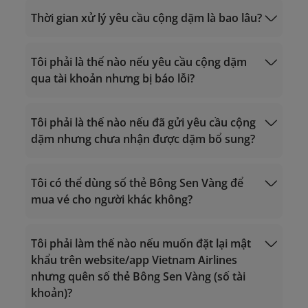
(dành cho hội viên Triệu Dặm, Bạch
nâng hạng thẻ từ đối tác
Thời gian xử lý yêu cầu cộng dặm là bao lâu?
Kim, Vàng)
lotusmiles@vietnamairlines.com
(dành cho hội viên Titan, Bạc, Đăng ký)
Tôi phải là thế nào nếu yêu cầu cộng dặm
Phiên ngang hạng thẻ
qua tài khoản nhưng bị báo lỗi?
Yêu cầu lấy
thưởng hàng không
Yêu cầu lấy thưởng
Tôi phải là thế nào nếu đã gửi yêu cầu cộng
khác
dặm nhưng chưa nhận được dặm bổ sung?
vip.lotusmiles@vietnamairlines.com
(dành
cho hội viên Triệu Dặm, Bạch Kim, Vàng):
Tôi có thể dùng số thẻ Bông Sen Vàng để
trong vòng 2 ngày làm việc tính từ ngày
mua vé cho người khác không?
bay.
lotusmiles@vietnamairlines.com
(dành
Giờ hoạt động 24/7
Giờ hoạt động 24/7
cho hội viên Titan, Bạc, Đăng ký): trong
Gọi trong lãnh thổ Việt Nam: 1900 1800
Tôi phải làm thế nào nếu muốn đặt lại mật
Gọi trong lãnh thổ Việt Nam: 1900 1800
vòng 3 ngày làm việc tính từ ngày bay.
Gọi từ nước ngoài về Việt Nam: +84 24
khẩu trên website/app Vietnam Airlines
Gọi từ nước ngoài về Việt Nam: +84 24
Tìm hiểu thêm
Sử dụng dặm.
38320320
nhưng quên số thẻ Bông Sen Vàng (số tài
38320320
Email:
khoản)?
Email:
vip.lotusmiles@vietnamairlines.com