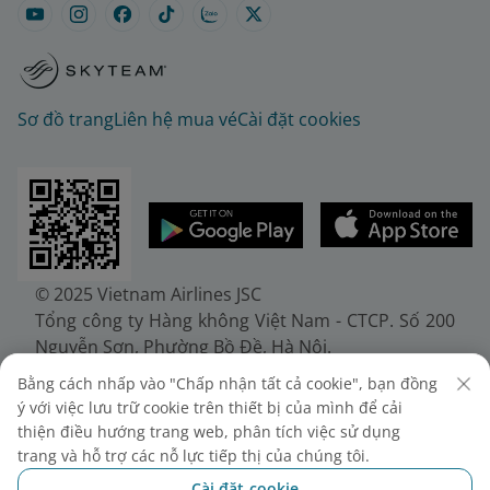
Sơ đồ trang
Liên hệ mua vé
Cài đặt cookies
© 2025 Vietnam Airlines JSC
Tổng công ty Hàng không Việt Nam - CTCP. Số 200
Nguyễn Sơn, Phường Bồ Đề, Hà Nội.
Điện thoại: (+84-24) 38272289. Fax: (+84-24)
Bằng cách nhấp vào "Chấp nhận tất cả cookie", bạn đồng
38722375
ý với việc lưu trữ cookie trên thiết bị của mình để cải
Giấy chứng nhận đăng ký doanh nghiệp, mã số
thiện điều hướng trang web, phân tích việc sử dụng
doanh nghiệp 0100107518, đăng ký lần đầu ngày
trang và hỗ trợ các nỗ lực tiếp thị của chúng tôi.
30/6/2010, đăng ký thay đổi lần thứ 10 ngày
Cài đặt cookie