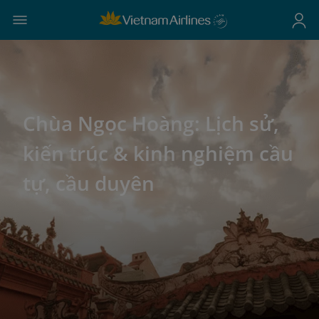
Chùa Ngọc Hoàng: Lịch sử,
kiến trúc & kinh nghiệm cầu
tự, cầu duyên