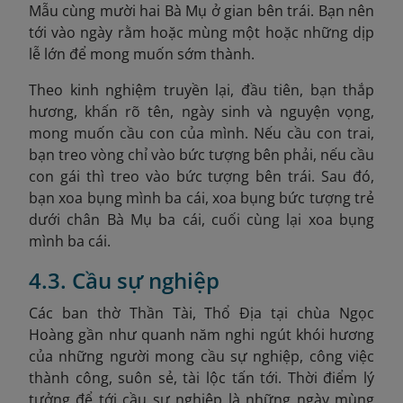
Mẫu cùng mười hai Bà Mụ ở gian bên trái. Bạn nên
tới vào ngày rằm hoặc mùng một hoặc những dịp
lễ lớn để mong muốn sớm thành.
Theo kinh nghiệm truyền lại, đ
ầu tiên, bạn thắp
hương, khấn rõ tên, ngày sinh và nguyện vọng,
mong muốn cầu con của mình. Nếu cầu con trai,
bạn treo vòng chỉ vào bức tượng bên phải, nếu cầu
con gái thì treo vào bức tượng bên trái. Sau đó,
bạn xoa bụng mình ba cái, xoa bụng bức tượng trẻ
dưới chân Bà Mụ ba cái, cuối cùng lại xoa bụng
mình ba cái.
4.3. Cầu sự nghiệp
Các ban thờ Thần Tài, Thổ Địa tại chùa Ngọc
Hoàng gần như quanh năm nghi ngút khói hương
của những người mong cầu sự nghiệp, công việc
thành công, suôn sẻ, tài lộc tấn tới. Thời điểm lý
tưởng để tới cầu sự nghiệp là những ngày mùng