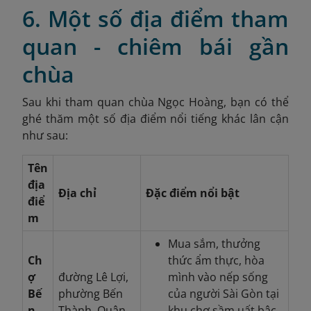
6. Một số địa điểm tham
quan - chiêm bái gần
chùa
Sau khi tham quan chùa Ngọc Hoàng, bạn có thể
ghé thăm một số địa điểm nổi tiếng khác lân cận
như sau:
Tên
địa
Địa chỉ
Đặc điểm nổi bật
điể
m
Mua sắm, thưởng
Ch
thức ẩm thực, hòa
ợ
đường Lê Lợi,
mình vào nếp sống
Bế
phường Bến
của người Sài Gòn tại
n
Thành, Quận
khu chợ sầm uất bậc