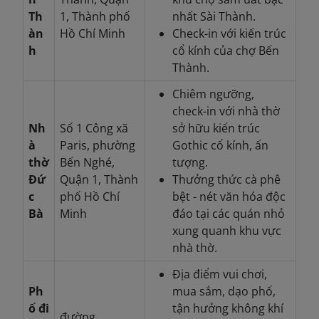
Th
1, Thành phố
nhất Sài Thành.
àn
Hồ Chí Minh
Check-in với kiến trúc
h
cổ kính của chợ Bến
Thành.
Chiêm ngưỡng,
check-in với nhà thờ
Nh
Số 1 Công xã
sở hữu kiến trúc
à
Paris, phường
Gothic cổ kính, ấn
thờ
Bến Nghé,
tượng.
Đứ
Quận 1, Thành
Thưởng thức cà phê
c
phố Hồ Chí
bệt - nét văn hóa độc
Bà
Minh
đáo tại các quán nhỏ
xung quanh khu vực
nhà thờ.
Địa điểm vui chơi,
Ph
mua sắm, dạo phố,
ố đi
tận hưởng không khí
đường