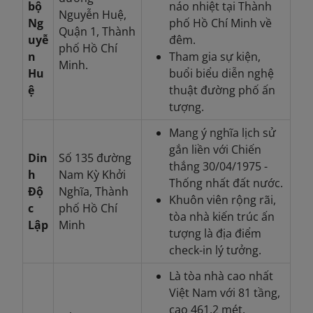
bộ
náo nhiệt tại Thành
Nguyễn Huệ,
Ng
phố Hồ Chí Minh về
Quận 1, Thành
uyễ
đêm.
phố Hồ Chí
n
Tham gia sự kiện,
Minh.
Hu
buổi biểu diễn nghệ
ệ
thuật đường phố ấn
tượng.
Mang ý nghĩa lịch sử
gắn liền với Chiến
Din
Số 135 đường
thắng 30/04/1975 -
h
Nam Kỳ Khởi
Thống nhất đất nước.
Độ
Nghĩa, Thành
Khuôn viên rộng rãi,
c
phố Hồ Chí
tòa nhà kiến trúc ấn
Lập
Minh
tượng là địa điểm
check-in lý tưởng.
Là tòa nhà cao nhất
Việt Nam với 81 tầng,
cao 461,2 mét.