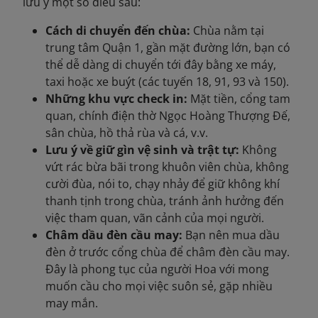
lưu ý một số điều sau:
Cách di chuyển đến chùa:
Chùa nằm tại
trung tâm Quận 1, gần mặt đường lớn, bạn có
thể dễ dàng di chuyển tới đây bằng xe máy,
taxi hoặc xe buýt (các tuyến 18, 91, 93 và 150).
Những khu vực check in:
Mặt tiền, cổng tam
quan, chính điện thờ Ngọc Hoàng Thượng Đế,
sân chùa, hồ thả rùa và cá, v.v.
Lưu ý về giữ gìn vệ sinh và trật tự:
Không
vứt rác bừa bãi trong khuôn viên chùa, không
cười đùa, nói to, chạy nhảy để giữ không khí
thanh tịnh trong chùa, tránh ảnh hưởng đến
việc tham quan, vãn cảnh của mọi người.
Châm dầu đèn cầu may:
Bạn nên mua dầu
đèn ở trước cổng chùa để châm đèn cầu may.
Đây là phong tục của người Hoa với mong
muốn cầu cho mọi việc suôn sẻ, gặp nhiều
may mắn.