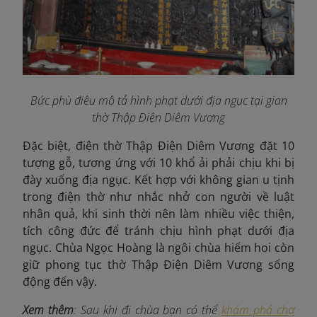
Bức phù điêu mô tả hình phạt dưới địa ngục
t
ại gian
thờ Thập Điện Diêm Vương
Đặc biệt, điện thờ Thập Điện Diêm Vương đặt 10
tượng gỗ, tương ứng với 10 khổ ải phải chịu khi bị
đày xuống địa ngục. Kết hợp với không gian u tịnh
trong điện thờ như nhắc nhở con người về luật
nhân quả, khi sinh thời
nên làm nhiều việc thiện,
tích công đức để tránh chịu hình phạt dưới địa
ngục. Chùa Ngọc Hoàng là ngôi chùa hiếm hoi còn
giữ phong tục thờ Thập Điện Diêm Vương sống
động đến vậy.
Xem thêm
: Sau khi đi chùa bạn có thể
khám phá chợ