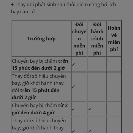
+
Thay đổi phát sinh sau thời điểm công bố lịch
bay căn cứ
Đổi
Đổi
Hoàn
chuyế
hành
vé
Trường hợp
n
trình
miễn
miễn
miễn
phí
phí
phí
Chuyến bay bị chậm
trên
✓
15 phút đến dưới 2 giờ
Thay đổi số hiệu chuyến
bay, giờ khởi hành thay
✓
đổi
trên 15 phút đến
dưới 2 giờ
Chuyến bay bị chậm
từ 2
✓
✓
giờ đến dưới 4 giờ
Thay đổi số hiệu chuyến
bay, giờ khởi hành thay
✓
✓