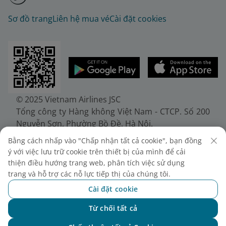
Sơ đồ trang
Liên hệ mua vé
Cài đặt cookies
© 2025 Vietnam Airlines JSC
Tổng công ty Hàng không Việt Nam - CTCP. Số 200
Nguyễn Sơn, Phường Bồ Đề, Hà Nội.
Điện thoại: (+84-24) 38272289. Fax: (+84-24)
Bằng cách nhấp vào "Chấp nhận tất cả cookie", bạn đồng
38722375
ý với việc lưu trữ cookie trên thiết bị của mình để cải
Giấy chứng nhận đăng ký doanh nghiệp, mã số
thiện điều hướng trang web, phân tích việc sử dụng
doanh nghiệp 0100107518, đăng ký lần đầu ngày
trang và hỗ trợ các nỗ lực tiếp thị của chúng tôi.
30/6/2010, đăng ký thay đổi lần thứ 10 ngày
Cài đặt cookie
24/7/2025, cấp bởi Sở Tài chính Thành phố Hà Nội.
Từ chối tất cả
Chat với NEO