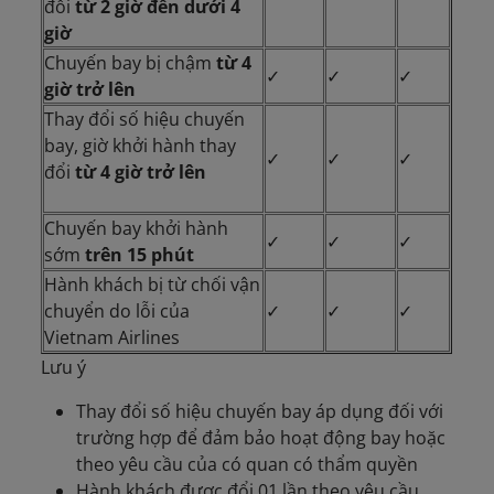
đổi
từ 2 giờ đến dưới 4
giờ
Chuyến bay bị chậm
từ 4
✓
✓
✓
giờ trở lên
Thay đổi số hiệu chuyến
bay, giờ khởi hành thay
✓
✓
✓
đổi
từ 4 giờ trở lên
Chuyến bay khởi hành
✓
✓
✓
sớm
trên 15 phút
Hành khách bị từ chối vận
chuyển do lỗi của
✓
✓
✓
Vietnam Airlines
Lưu ý
Thay đổi số hiệu chuyến bay áp dụng đối với
trường hợp để đảm bảo hoạt động bay hoặc
theo yêu cầu của có quan có thẩm quyền
Hành khách được đổi 01 lần theo yêu cầu