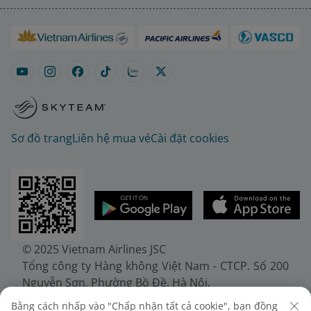
Sơ đồ trang
Liên hệ mua vé
Cài đặt cookies
© 2025 Vietnam Airlines JSC
Tổng công ty Hàng không Việt Nam - CTCP. Số 200
Nguyễn Sơn, Phường Bồ Đề, Hà Nội.
Điện thoại: (+84-24) 38272289. Fax: (+84-24)
Bằng cách nhấp vào "Chấp nhận tất cả cookie", bạn đồng