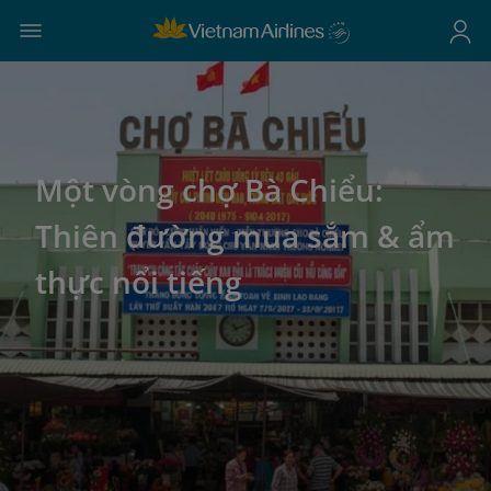
Một vòng chợ Bà Chiểu:
Thiên đường mua sắm & ẩm
thực nổi tiếng