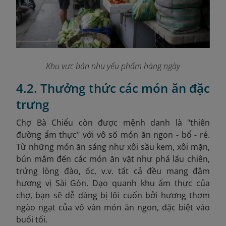
Khu vực bán nhu yếu phẩm hàng ngày
4.2. Thưởng thức các món ăn đặc
trưng
Chợ Bà Chiểu còn được mệnh danh là "thiên
đường ẩm thực" với vô số món ăn ngon - bổ - rẻ.
Từ những món ăn sáng như xôi sầu kem, xôi mặn,
bún mắm đến các món ăn vặt như phá lấu chiên,
trứng lòng đào, ốc, v.v. tất cả đều mang đậm
hương vị Sài Gòn.​ Dạo quanh khu ẩm thực của
chợ, bạn sẽ dễ dàng bị lôi cuốn bởi hương thơm
ngào ngạt của vô vàn món ăn ngon, đặc biệt vào
buổi tối.