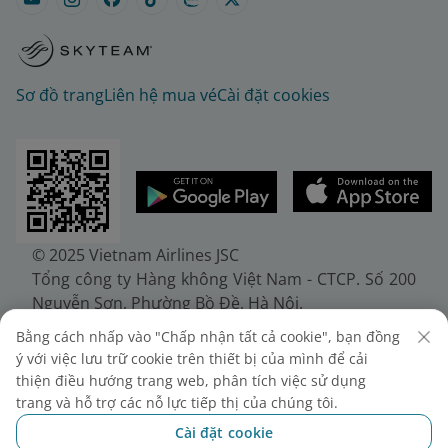
Sơ đồ trang
Liên hệ mua vé
Cài đặt cookies
© 2025 Vietnam Airlines JSC
Tổng công ty Hàng không Việt Nam - CTCP. Số 200
Nguyễn Sơn, Phường Bồ Đề, Hà Nội.
Điện thoại: (+84-24) 38272289. Fax: (+84-24)
Bằng cách nhấp vào "Chấp nhận tất cả cookie", bạn đồng
38722375
ý với việc lưu trữ cookie trên thiết bị của mình để cải
Giấy chứng nhận đăng ký doanh nghiệp, mã số
thiện điều hướng trang web, phân tích việc sử dụng
doanh nghiệp 0100107518, đăng ký lần đầu ngày
trang và hỗ trợ các nỗ lực tiếp thị của chúng tôi.
30/6/2010, đăng ký thay đổi lần thứ 10 ngày
Cài đặt cookie
24/7/2025, cấp bởi Sở Tài chính Thành phố Hà Nội.