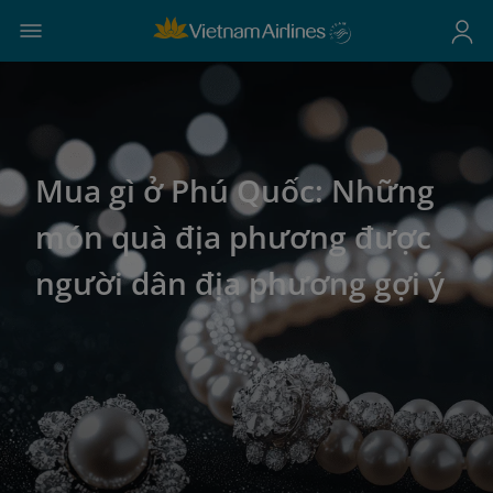
Mua gì ở Phú Quốc: Những
món quà địa phương được
người dân địa phương gợi ý