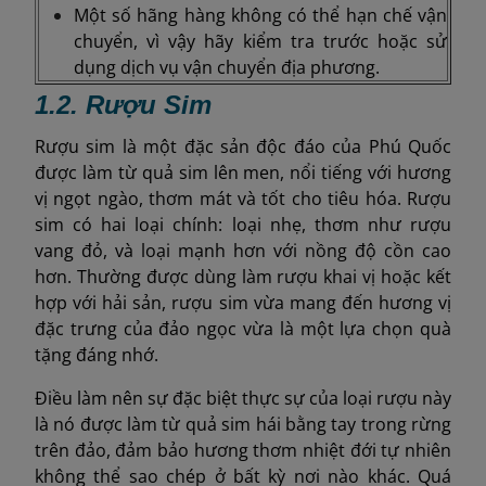
Một số hãng hàng không có thể hạn chế vận
chuyển, vì vậy hãy kiểm tra trước hoặc sử
dụng dịch vụ vận chuyển địa phương.
1.2. Rượu Sim
Rượu sim là một đặc sản độc đáo của Phú Quốc
được làm từ quả sim lên men, nổi tiếng với hương
vị ngọt ngào, thơm mát và tốt cho tiêu hóa. Rượu
sim có hai loại chính: loại nhẹ, thơm như rượu
vang đỏ, và loại mạnh hơn với nồng độ cồn cao
hơn. Thường được dùng làm rượu khai vị hoặc kết
hợp với hải sản, rượu sim vừa mang đến hương vị
đặc trưng của đảo ngọc vừa là một lựa chọn quà
tặng đáng nhớ.
Điều làm nên sự đặc biệt thực sự của loại rượu này
là nó được làm từ quả sim hái bằng tay trong rừng
trên đảo, đảm bảo hương thơm nhiệt đới tự nhiên
không thể sao chép ở bất kỳ nơi nào khác. Quá