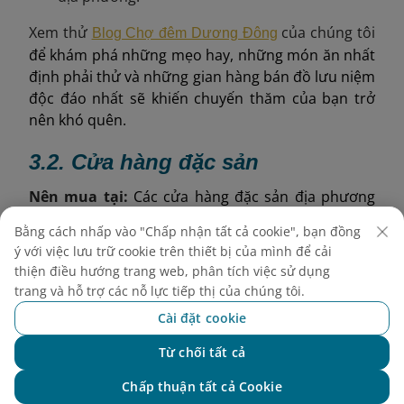
Xem thử
của chúng tôi
Blog Chợ đêm Dương Đông
để khám phá những mẹo hay, những món ăn nhất
định phải thử và những gian hàng bán đồ lưu niệm
độc đáo nhất sẽ khiến chuyến thăm của bạn trở
nên khó quên.
3.2.
Cửa hàng đặc sản
Nên
mua tại:
Các cửa hàng đặc sản địa phương
quanh trung tâm thị trấn Dương Đông và gần Sân
Bằng cách nhấp vào "Chấp nhận tất cả cookie", bạn đồng
bay Phú Quốc.
ý với việc lưu trữ cookie trên thiết bị của mình để cải
thiện điều hướng trang web, phân tích việc sử dụng
Thuận lợi:
Sản phẩm được đóng gói chuyên
trang và hỗ trợ các nỗ lực tiếp thị của chúng tôi.
nghiệp, giá cả được dán nhãn rõ ràng và dễ dàng
Cài đặt cookie
mang theo trong những chuyến đi dài.
Từ chối tất cả
Các cửa hàng được đề xuất:
Chat với NEO
Chấp thuận tất cả Cookie
: chuyên
Đặc sản Phú Quốc - Long Beach Center